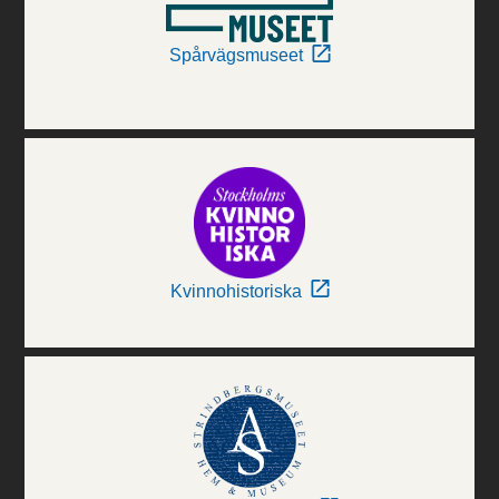
Spårvägsmuseet
Kvinnohistoriska