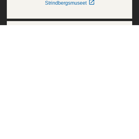
Strindbergsmuseet
Thielska Galleriet
Världskulturmuseerna