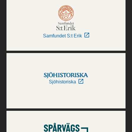
Samfundet S:t Erik
Sjöhistoriska