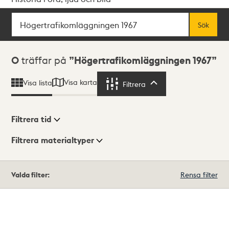
Sök
Fritextsök
Sök
Sökresultat
0
träffar på
Högertrafikomläggningen 1967
Visa karta
Visa lista
Filtrera
Filtrera
Filtrera tid
Filtrera materialtyper
Visningsläge
Totalt
Valda filter:
Rensa filter
0
träffar
Lista
Karta