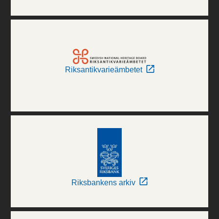
Riksantikvarieämbetet
Riksbankens arkiv