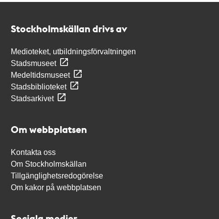
Kontakt
Stockholmskällan
Stockholmskällan drivs av
Medioteket, utbildningsförvaltningen
Stadsmuseet
Medeltidsmuseet
Stadsbiblioteket
Stadsarkivet
Om webbplatsen
Kontakta oss
Om Stockholmskällan
Tillgänglighetsredogörelse
Om kakor på webbplatsen
Sociala medier