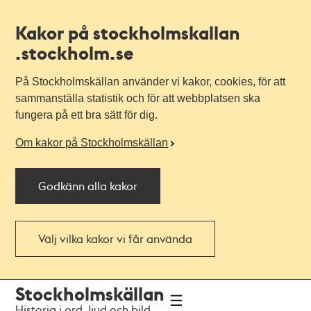
Kakor på stockholmskallan
.stockholm.se
På Stockholmskällan använder vi kakor, cookies, för att
sammanställa statistik och för att webbplatsen ska
fungera på ett bra sätt för dig.
Om kakor på Stockholmskällan
Godkänn alla kakor
Välj vilka kakor vi får använda
Till
Till
Stockholmskällan
navigationen
huvudinnehållet
Historia i ord, ljud och bild