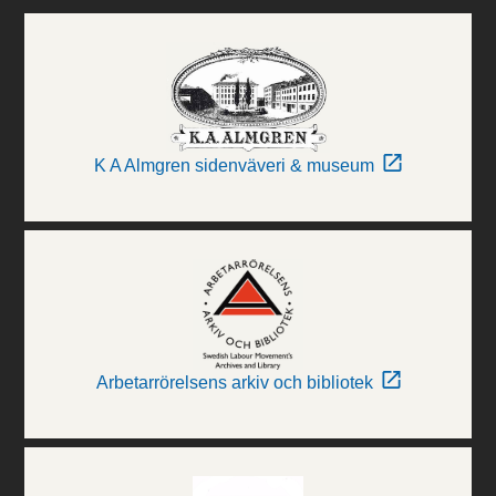
K A Almgren sidenväveri & museum
Arbetarrörelsens arkiv och bibliotek