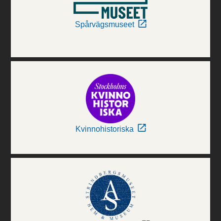
Spårvägsmuseet
Kvinnohistoriska