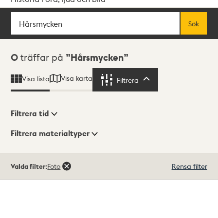
Sök
Fritextsök
Sök
Sökresultat
0
träffar på
Hårsmycken
Visa karta
Visa lista
Filtrera
Filtrera
Filtrera tid
Filtrera materialtyper
Visningsläge
Totalt
Valda filter:
Foto
Rensa filter
0
träffar
Lista
Karta