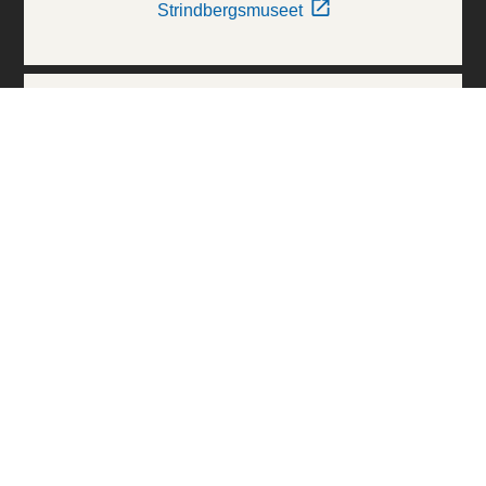
Strindbergsmuseet
Thielska Galleriet
Världskulturmuseerna