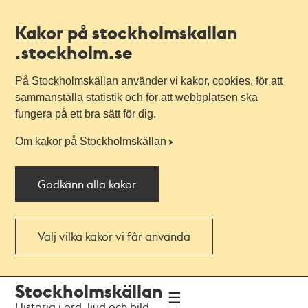
Kakor på stockholmskallan
.stockholm.se
På Stockholmskällan använder vi kakor, cookies, för att
sammanställa statistik och för att webbplatsen ska
fungera på ett bra sätt för dig.
Om kakor på Stockholmskällan
Godkänn alla kakor
Välj vilka kakor vi får använda
Till
Till
Stockholmskällan
navigationen
huvudinnehållet
Historia i ord, ljud och bild