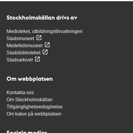
Kontakt
Stockholmskällan
Stockholmskällan drivs av
Medioteket, utbildningsförvaltningen
Stadsmuseet
Medeltidsmuseet
Stadsbiblioteket
Stadsarkivet
Om webbplatsen
Kontakta oss
Om Stockholmskällan
Tillgänglighetsredogörelse
Om kakor på webbplatsen
Sociala medier