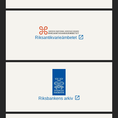
Riksantikvarieämbetet
Riksbankens arkiv