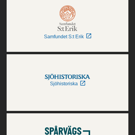
Samfundet S:t Erik
Sjöhistoriska