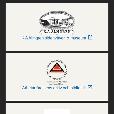
K A Almgren sidenväveri & museum
Arbetarrörelsens arkiv och bibliotek