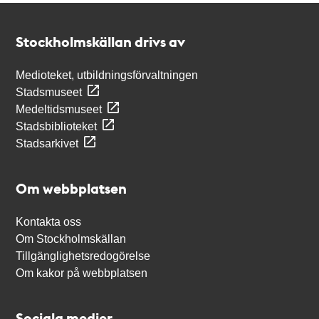
Kontakt
Stockholmskällan
Stockholmskällan drivs av
Medioteket, utbildningsförvaltningen
Stadsmuseet
Medeltidsmuseet
Stadsbiblioteket
Stadsarkivet
Om webbplatsen
Kontakta oss
Om Stockholmskällan
Tillgänglighetsredogörelse
Om kakor på webbplatsen
Sociala medier