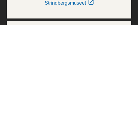
Strindbergsmuseet
Thielska Galleriet
Världskulturmuseerna