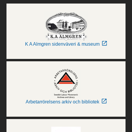
K A Almgren sidenväveri & museum
Arbetarrörelsens arkiv och bibliotek