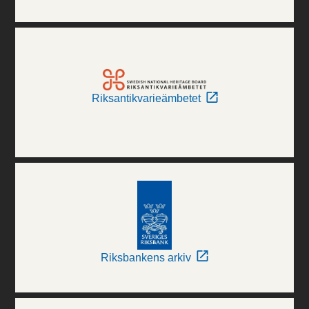
Riksantikvarieämbetet
Riksbankens arkiv