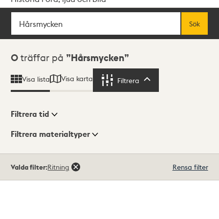
Sök
Fritextsök
Sök
Sökresultat
0
träffar på
Hårsmycken
Visa karta
Visa lista
Filtrera
Filtrera
Filtrera tid
Filtrera materialtyper
Visningsläge
Totalt
Valda filter:
Ritning
Rensa filter
0
träffar
Lista
Karta