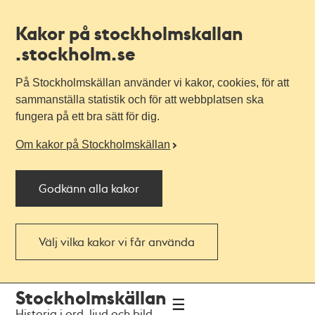
Kakor på stockholmskallan
.stockholm.se
På Stockholmskällan använder vi kakor, cookies, för att
sammanställa statistik och för att webbplatsen ska
fungera på ett bra sätt för dig.
Om kakor på Stockholmskällan
Godkänn alla kakor
Välj vilka kakor vi får använda
Till
Till
Stockholmskällan
navigationen
huvudinnehållet
Historia i ord, ljud och bild