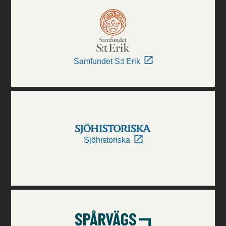
Samfundet S:t Erik
Sjöhistoriska