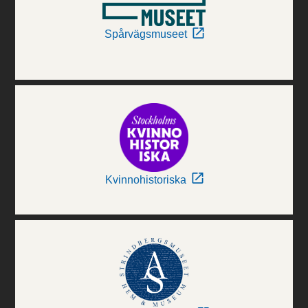
Spårvägsmuseet
Kvinnohistoriska