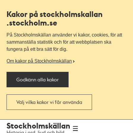
Kakor på stockholmskallan
.stockholm.se
På Stockholmskällan använder vi kakor, cookies, för att
sammanställa statistik och för att webbplatsen ska
fungera på ett bra sätt för dig.
Om kakor på Stockholmskällan
Godkänn alla kakor
Välj vilka kakor vi får använda
Till
Till
Stockholmskällan
navigationen
huvudinnehållet
Historia i ord, ljud och bild