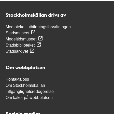
Kontakt
Stockholmskällan
Stockholmskällan drivs av
Medioteket, utbildningsförvaltningen
Stadsmuseet
Medeltidsmuseet
Stadsbiblioteket
Stadsarkivet
Om webbplatsen
Kontakta oss
Om Stockholmskällan
Tillgänglighetsredogörelse
Om kakor på webbplatsen
Sociala medier