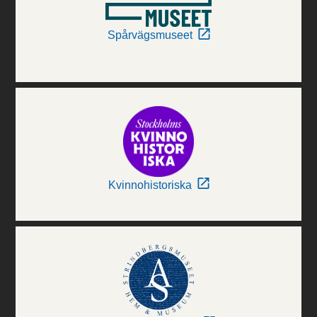
Spårvägsmuseet
Kvinnohistoriska