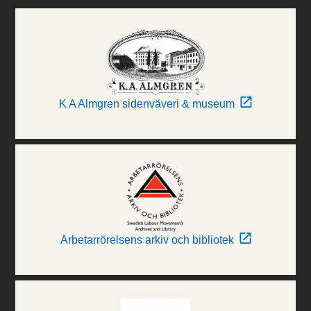
K A Almgren sidenväveri & museum
Arbetarrörelsens arkiv och bibliotek