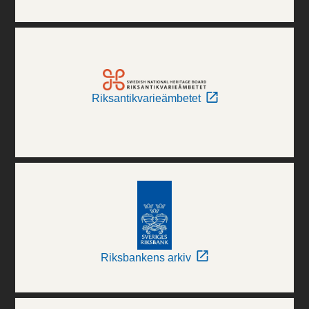
Riksantikvarieämbetet
Riksbankens arkiv