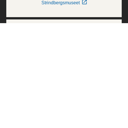
Strindbergsmuseet
Thielska Galleriet
Världskulturmuseerna