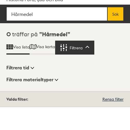
Sök
Fritextsök
Sök
Sökresultat
0
träffar på
Hårmedel
Visa karta
Visa lista
Filtrera
Filtrera
Filtrera tid
Filtrera materialtyper
Visningsläge
Totalt
Valda filter:
Rensa filter
0
träffar
Lista
Karta