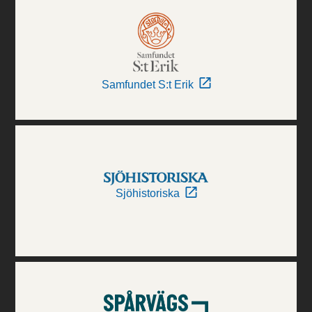
Samfundet S:t Erik
Sjöhistoriska