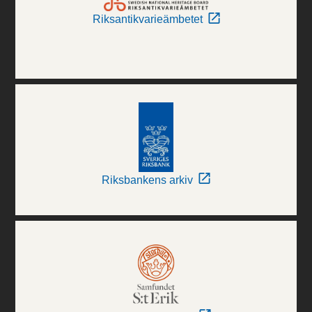
Riksantikvarieämbetet
Riksbankens arkiv