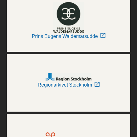
Prins Eugens Waldemarsudde
Regionarkivet Stockholm