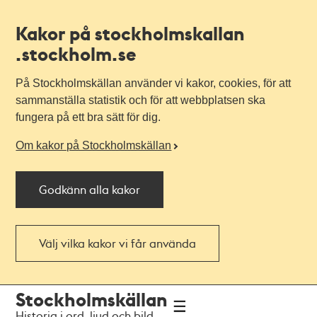
Kakor på stockholmskallan
.stockholm.se
På Stockholmskällan använder vi kakor, cookies, för att
sammanställa statistik och för att webbplatsen ska
fungera på ett bra sätt för dig.
Om kakor på Stockholmskällan
Godkänn alla kakor
Välj vilka kakor vi får använda
Till
Till
Stockholmskällan
navigationen
huvudinnehållet
Historia i ord, ljud och bild