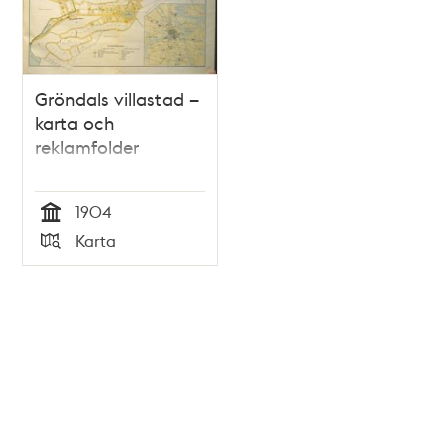
Gröndals villastad –
karta och
reklamfolder
1904
Tid
Karta
Typ