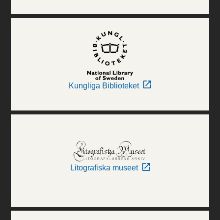
Kungliga Biblioteket
Litografiska museet