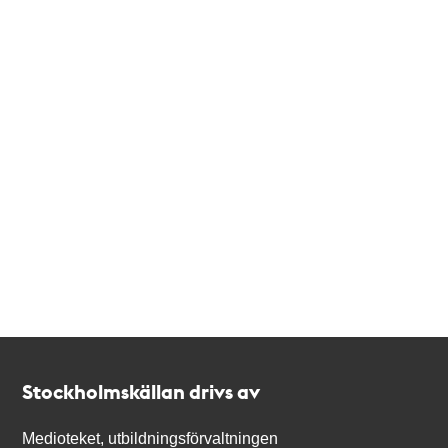
Kontakt
Stockholmskällan
Stockholmskällan drivs av
Medioteket, utbildningsförvaltningen