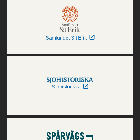
Samfundet S:t Erik
Sjöhistoriska