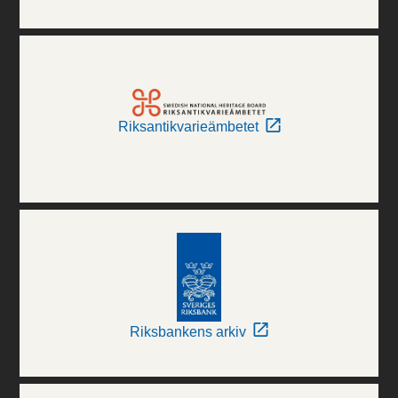
Riksantikvarieämbetet
Riksbankens arkiv