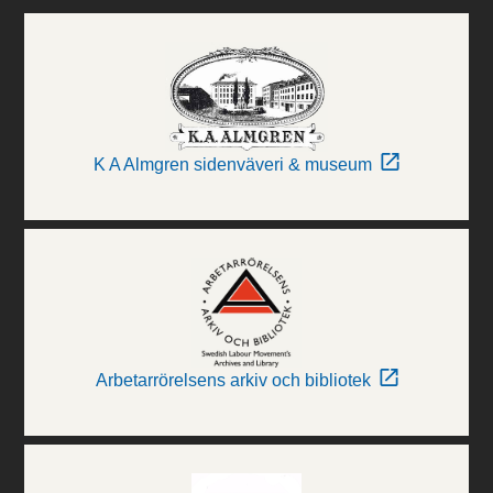
K A Almgren sidenväveri & museum
Arbetarrörelsens arkiv och bibliotek