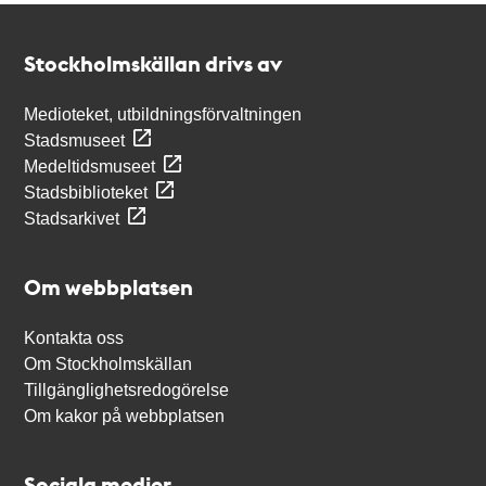
Kontakt
Stockholmskällan
Stockholmskällan drivs av
Medioteket, utbildningsförvaltningen
Stadsmuseet
Medeltidsmuseet
Stadsbiblioteket
Stadsarkivet
Om webbplatsen
Kontakta oss
Om Stockholmskällan
Tillgänglighetsredogörelse
Om kakor på webbplatsen
Sociala medier