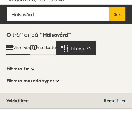
Sök
Fritextsök
Sök
Sökresultat
0
träffar på
Hälsovård
Visa karta
Visa lista
Filtrera
Filtrera
Filtrera tid
Filtrera materialtyper
Visningsläge
Totalt
Valda filter:
Rensa filter
0
träffar
Lista
Karta