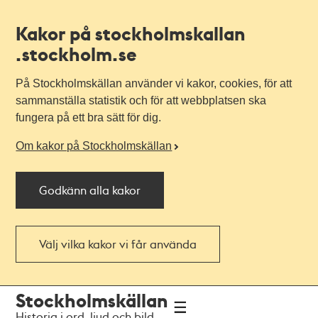
Kakor på stockholmskallan
.stockholm.se
På Stockholmskällan använder vi kakor, cookies, för att
sammanställa statistik och för att webbplatsen ska
fungera på ett bra sätt för dig.
Om kakor på Stockholmskällan
Godkänn alla kakor
Välj vilka kakor vi får använda
Till
Till
Stockholmskällan
navigationen
huvudinnehållet
Historia i ord, ljud och bild