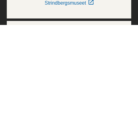
Strindbergsmuseet
Thielska Galleriet
Världskulturmuseerna