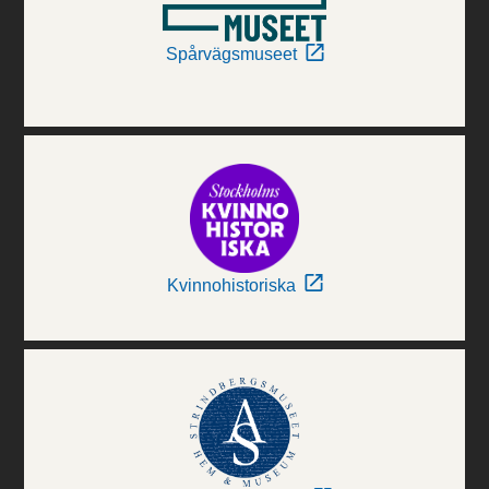
Spårvägsmuseet
Kvinnohistoriska