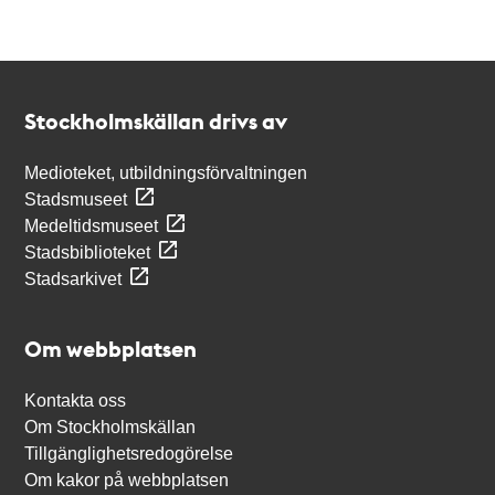
Kontakt
Stockholmskällan
Stockholmskällan drivs av
Medioteket, utbildningsförvaltningen
Stadsmuseet
Medeltidsmuseet
Stadsbiblioteket
Stadsarkivet
Om webbplatsen
Kontakta oss
Om Stockholmskällan
Tillgänglighetsredogörelse
Om kakor på webbplatsen