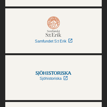
Samfundet S:t Erik
Sjöhistoriska