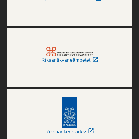
Riksantikvarieämbetet
Riksbankens arkiv