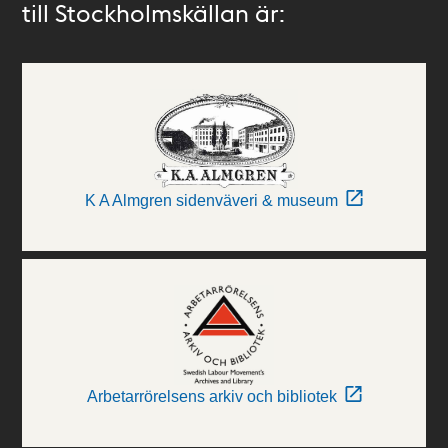
till Stockholmskällan är:
K A Almgren sidenväveri & museum
Arbetarrörelsens arkiv och bibliotek