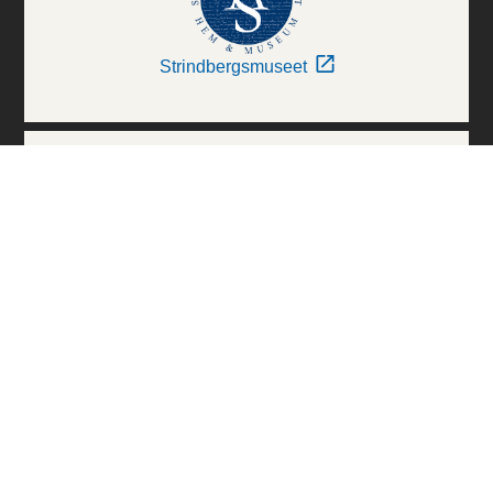
Strindbergsmuseet
Thielska Galleriet
Världskulturmuseerna