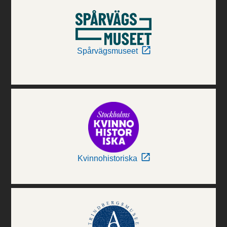
Spårvägsmuseet
Kvinnohistoriska