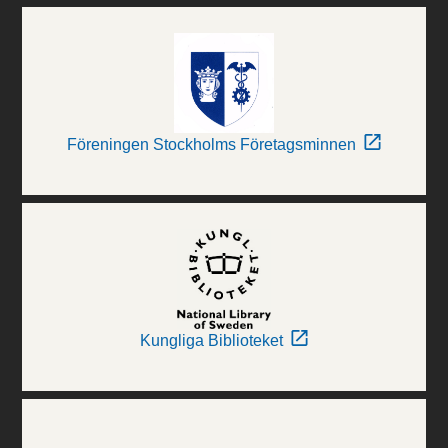
Föreningen Stockholms Företagsminnen
Kungliga Biblioteket