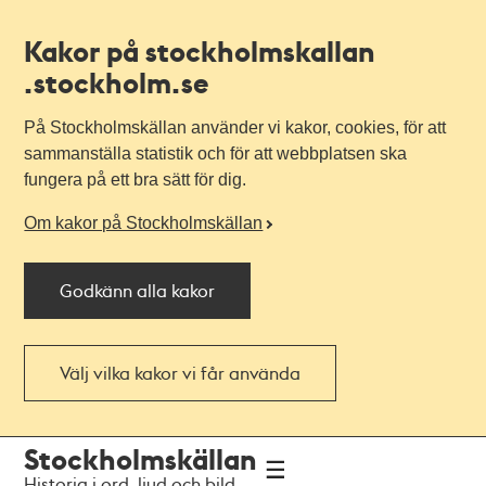
Kakor på stockholmskallan
.stockholm.se
På Stockholmskällan använder vi kakor, cookies, för att
sammanställa statistik och för att webbplatsen ska
fungera på ett bra sätt för dig.
Om kakor på Stockholmskällan
Godkänn alla kakor
Välj vilka kakor vi får använda
Till
Till
Stockholmskällan
navigationen
huvudinnehållet
Historia i ord, ljud och bild