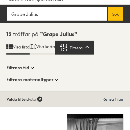
Sök
Fritextsök
Sök
Sökresultat
12
träffar på
Grape Julius
Visa karta
Visa lista
Filtrera
Filtrera
Filtrera tid
Filtrera materialtyper
Visningsläge
Totalt
Valda filter:
Foto
Rensa filter
12
träffar
Lista
Karta