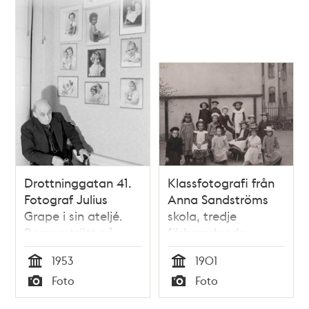
Drottninggatan 41.
Klassfotografi från
Fotograf Julius
Anna Sandströms
Grape i sin ateljé.
skola, tredje
Barnporträtt på
förberedande
väggen
klassen.
1953
1901
Tid
Tid
Foto
Foto
Typ
Typ