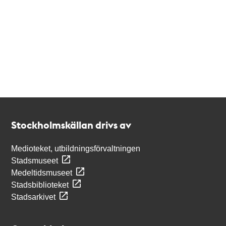
Kontakt
Stockholmskällan
Stockholmskällan drivs av
Medioteket, utbildningsförvaltningen
Stadsmuseet
Medeltidsmuseet
Stadsbiblioteket
Stadsarkivet