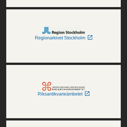
Regionarkivet Stockholm
Riksantikvarieämbetet