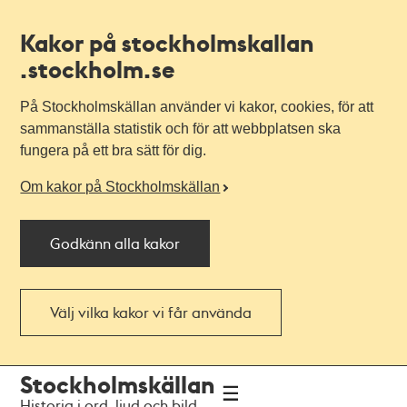
Kakor på stockholmskallan
.stockholm.se
På Stockholmskällan använder vi kakor, cookies, för att
sammanställa statistik och för att webbplatsen ska
fungera på ett bra sätt för dig.
Om kakor på Stockholmskällan
Godkänn alla kakor
Välj vilka kakor vi får använda
Till
Till
Stockholmskällan
navigationen
huvudinnehållet
Historia i ord, ljud och bild