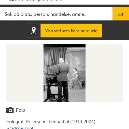
Fritextsök
Sök
Visa vad som finns nära mig
Foto
Fotograf: Petersens, Lennart af (1913-2004).
Stadsmuseet