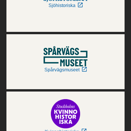
Sjöhistoriska
Spårvägsmuseet