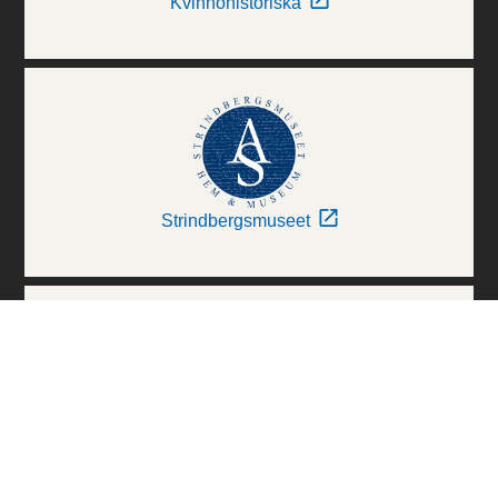
Kvinnohistoriska
Strindbergsmuseet
Thielska Galleriet