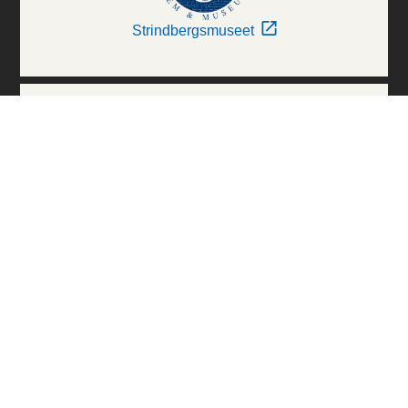
Strindbergsmuseet
Thielska Galleriet
Världskulturmuseerna