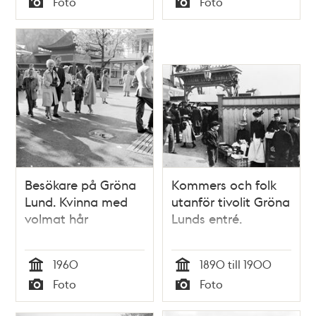
Foto
Foto
Typ
Typ
Besökare på Gröna
Kommers och folk
Lund. Kvinna med
utanför tivolit Gröna
volmat hår
Lunds entré.
1960
1890 till 1900
Tid
Tid
Foto
Foto
Typ
Typ