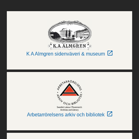
K A Almgren sidenväveri & museum
Arbetarrörelsens arkiv och bibliotek