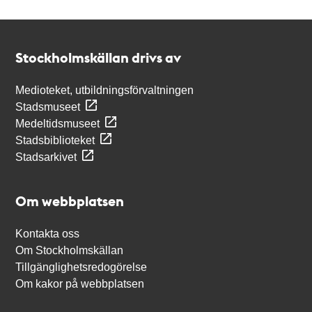
Kontakt
Stockholmskällan
Stockholmskällan drivs av
Medioteket, utbildningsförvaltningen
Stadsmuseet
Medeltidsmuseet
Stadsbiblioteket
Stadsarkivet
Om webbplatsen
Kontakta oss
Om Stockholmskällan
Tillgänglighetsredogörelse
Om kakor på webbplatsen