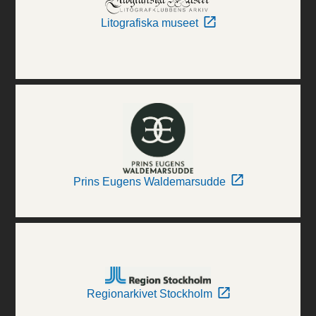
Litografiska museet
Prins Eugens Waldemarsudde
Regionarkivet Stockholm