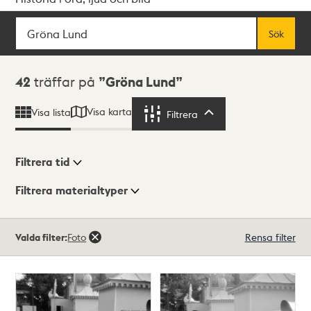
Sök
Fritextsök
Sök
Sökresultat
42
träffar på
Gröna Lund
Visa karta
Visa lista
Filtrera
Filtrera
Filtrera tid
Filtrera materialtyper
Visningsläge
Totalt
Valda filter:
Foto
Rensa filter
42
träffar
Lista
Karta