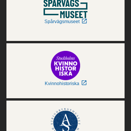
Spårvägsmuseet
Kvinnohistoriska