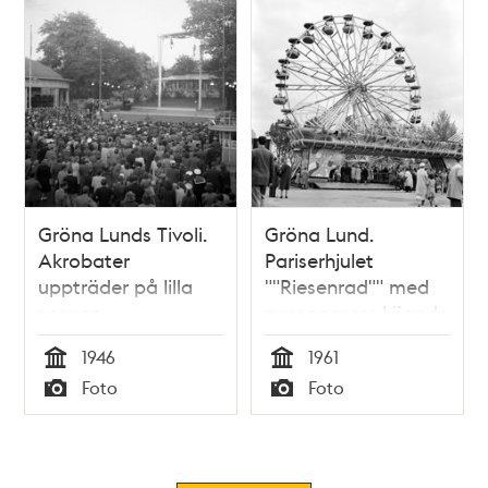
Gröna Lunds Tivoli.
Gröna Lund.
Akrobater
Pariserhjulet
uppträder på lilla
""Riesenrad"" med
scenen
passagerare köande
människor
1946
1961
Tid
Tid
Foto
Foto
Typ
Typ