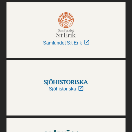
Samfundet S:t Erik
Sjöhistoriska