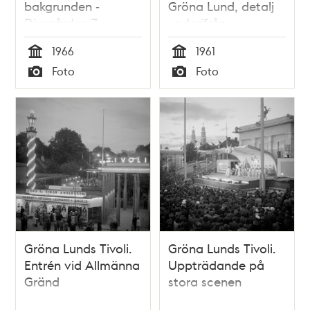
bakgrunden -
Gröna Lund, detalj
Djurgården 7
underifrån
1966
1961
Tid
Tid
Foto
Foto
Typ
Typ
Gröna Lunds Tivoli.
Gröna Lunds Tivoli.
Entrén vid Allmänna
Uppträdande på
Gränd
stora scenen