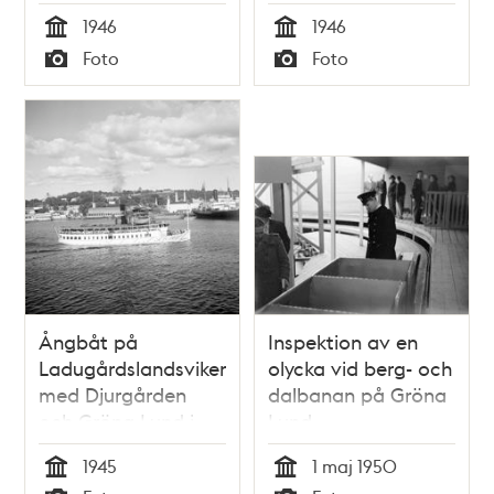
1946
1946
Tid
Tid
Foto
Foto
Typ
Typ
Ångbåt på
Inspektion av en
Ladugårdslandsviken
olycka vid berg- och
med Djurgården
dalbanan på Gröna
och Gröna Lund i
Lund
bakgrunden
1945
1 maj 1950
Tid
Tid