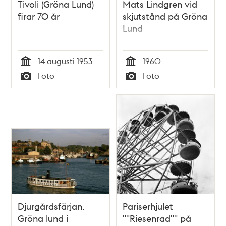
Tivoli (Gröna Lund)
Mats Lindgren vid
firar 70 år
skjutstånd på Gröna
Lund
14 augusti 1953
1960
Tid
Tid
Foto
Foto
Typ
Typ
Djurgårdsfärjan.
Pariserhjulet
Gröna lund i
""Riesenrad"" på