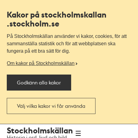
Kakor på stockholmskallan
.stockholm.se
På Stockholmskällan använder vi kakor, cookies, för att
sammanställa statistik och för att webbplatsen ska
fungera på ett bra sätt för dig.
Om kakor på Stockholmskällan
Godkänn alla kakor
Välj vilka kakor vi får använda
Till
Till
Stockholmskällan
navigationen
huvudinnehållet
Historia i ord, ljud och bild