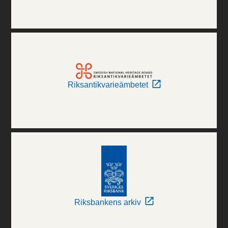
Riksantikvarieämbetet
Riksbankens arkiv