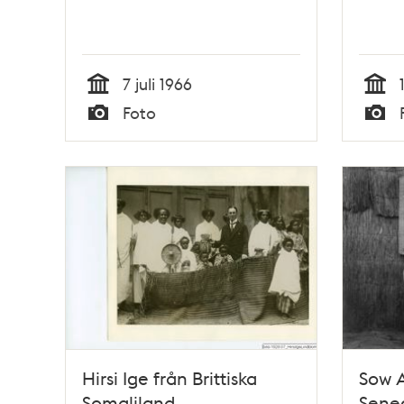
7 juli 1966
Tid
Tid
Foto
Typ
Typ
Hirsi Ige från Brittiska
Sow 
Somaliland
Seneg