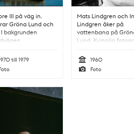
re III på väg in.
Mats Lindgren och I
rar Gröna Lund och
Lindgren åker på
 I bakgrunden
vattenbana på Grön
ndvägen
Lund. Kvinnlig fotogr
håller kamera och bli
bakgrunden
1970 till 1979
1960
Tid
Foto
Foto
Typ