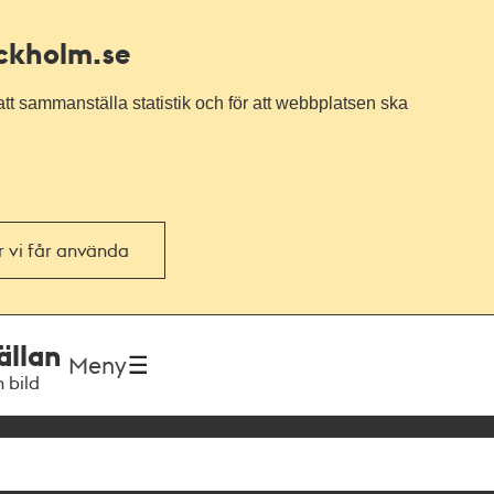
ockholm.se
tt sammanställa statistik och för att webbplatsen ska
or vi får använda
ällan
Meny
h bild