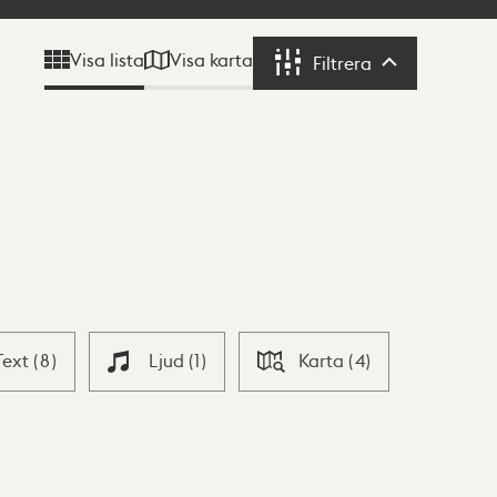
Visa karta
Visa lista
Filtrera
Filtrera
Text
(
8
)
Ljud
(
1
)
Karta
(
4
)