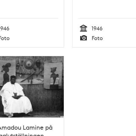
1946
1946
Tid
Foto
Foto
Typ
Amadou Lamine på
alutställningen