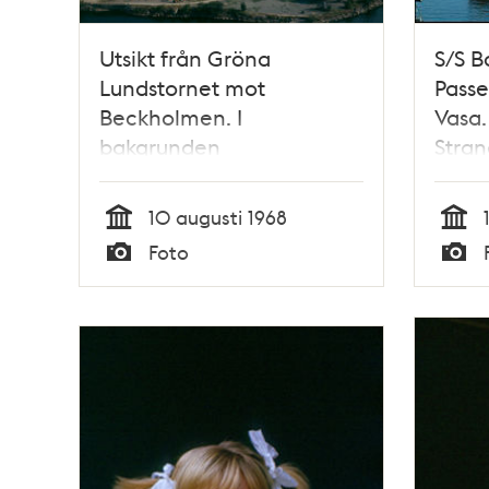
Utsikt från Gröna
S/S Bo
Lundstornet mot
Passe
Beckholmen. I
Vasa.
bakgrunden
Stra
Masthamnen,
Danviksklippan och
10 augusti 1968
nybyggnation på
Tid
Tid
Foto
Henriksdalsberget
Typ
Typ