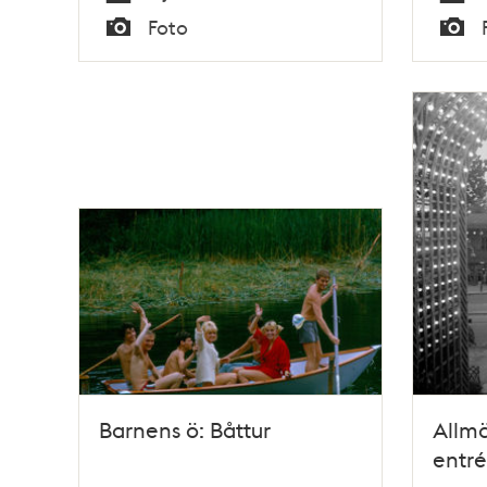
Tid
Tid
Foto
Typ
Typ
Barnens ö: Båttur
Allm
entré