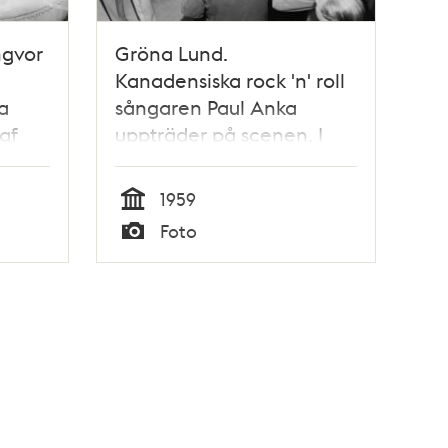
ngvor
Gröna Lund.
Kanadensiska rock 'n' roll
a
sångaren Paul Anka
af
uppträder på scenen. I
xt i
publiken trängs
ungdomar med
1959
autografblock.
Tid
Foto
Typ