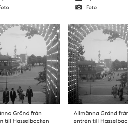
Tid
Foto
Foto
Typ
änna Gränd från
Allmänna Gränd frå
n till Hasselbacken
entrén till Hasselba