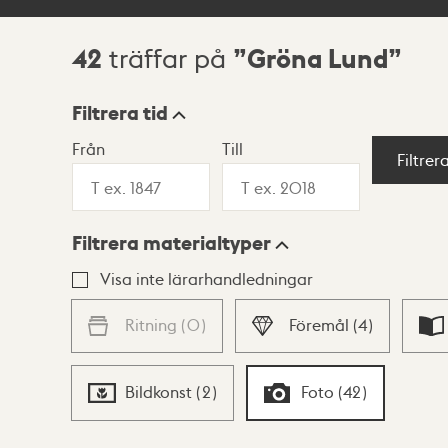
42
Gröna Lund
träffar på
Sökresultat
Filtrera tid
Från
Till
Visningsläge
Filtrer
Filtrera materialtyper
Lista
Karta
Visa inte lärarhandledningar
Ritning
(
0
)
Föremål
(
4
)
Bildkonst
(
2
)
Foto
(
42
)