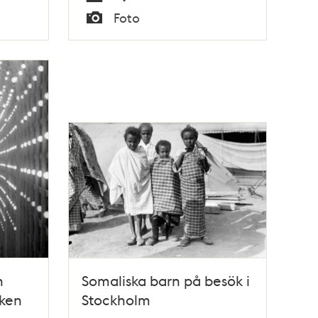
Tid
Foto
Typ
n
Somaliska barn på besök i
cken
Stockholm