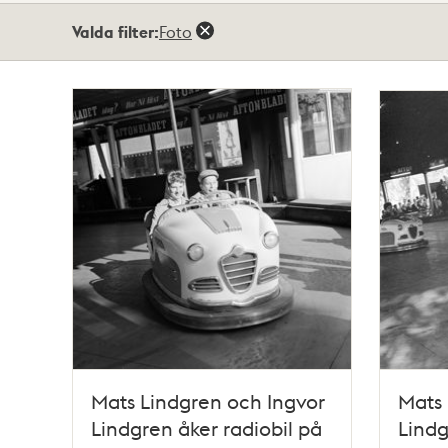
Totalt
Valda filter:
Foto
42
träffar
Mats Lindgren och Ingvor
Mats 
Lindgren åker radiobil på
Lindg