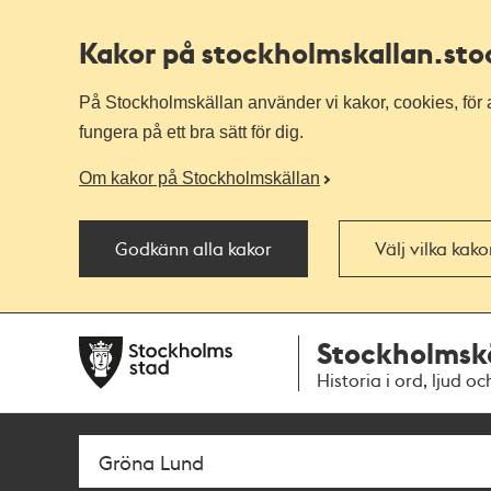
Kakor på stockholmskallan
.st
På Stockholmskällan använder vi kakor, cookies, för a
fungera på ett bra sätt för dig.
Om kakor på Stockholmskällan
Godkänn alla kakor
Välj vilka kak
Till
Till
Stockholmsk
navigationen
huvudinnehållet
Historia i ord, ljud oc
Sök
Fritextsök