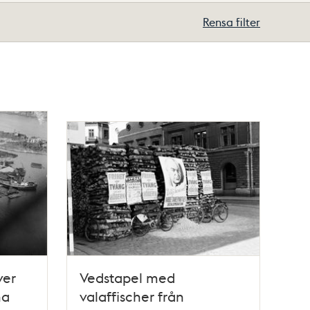
Rensa filter
ver
Vedstapel med
na
valaffischer från