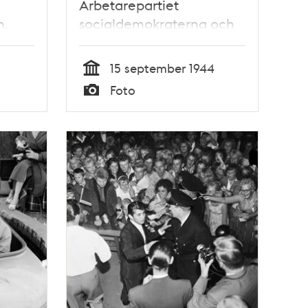
Arbetarepartiet
n.
socialdemokraterna och
Högern, samt en affisch
från Gröna Lund
15 september 1944
Tid
Foto
Typ