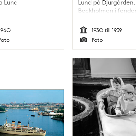
a Lund
Lund på Djurgården.
Beckholmen i fonde
1960
1930 till 1939
Tid
Foto
Foto
Typ