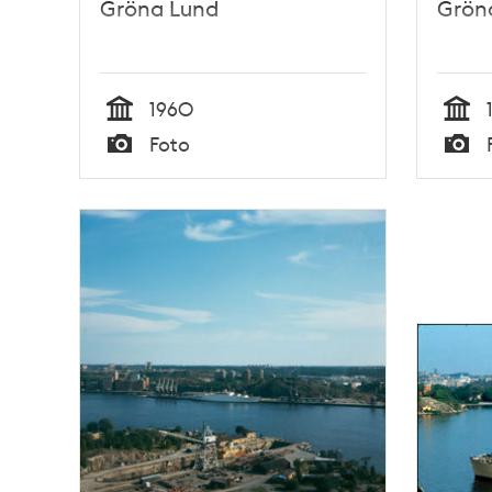
Gröna Lund
Grön
1960
Tid
Tid
Foto
Typ
Typ