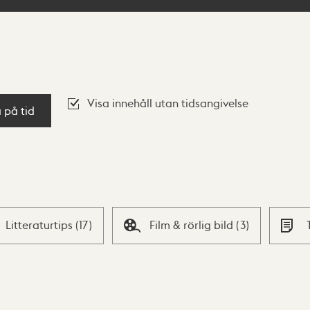
Visa innehåll utan tidsangivelse
a på tid
Litteraturtips
(
17
)
Film & rörlig bild
(
3
)