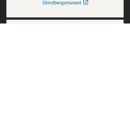
Strindbergsmuseet
Thielska Galleriet
Världskulturmuseerna