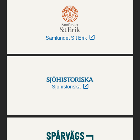
Samfundet S:t Erik
Sjöhistoriska