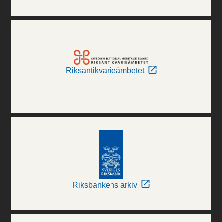
Riksantikvarieämbetet
Riksbankens arkiv