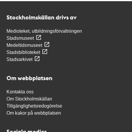
Kontakt
Stockholmskällan
Stockholmskällan drivs av
Medioteket, utbildningsförvaltningen
Stadsmuseet
Medeltidsmuseet
Stadsbiblioteket
Stadsarkivet
Om webbplatsen
Kontakta oss
Om Stockholmskällan
Tillgänglighetsredogörelse
Om kakor på webbplatsen
Sociala medier