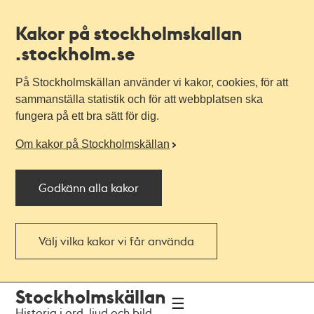
Kakor på stockholmskallan
.stockholm.se
På Stockholmskällan använder vi kakor, cookies, för att
sammanställa statistik och för att webbplatsen ska
fungera på ett bra sätt för dig.
Om kakor på Stockholmskällan
Godkänn alla kakor
Välj vilka kakor vi får använda
Till
Till
Stockholmskällan
navigationen
huvudinnehållet
Historia i ord, ljud och bild