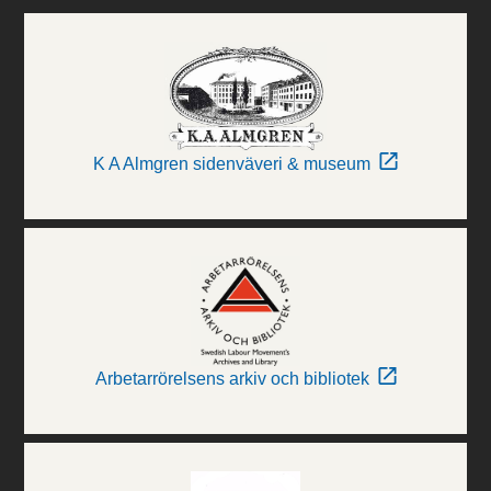
K A Almgren sidenväveri & museum
Arbetarrörelsens arkiv och bibliotek