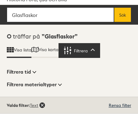
Sök
Fritextsök
Sök
Sökresultat
0
träffar på
Glasflaskor
Visa karta
Visa lista
Filtrera
Filtrera
Filtrera tid
Filtrera materialtyper
Visningsläge
Totalt
Valda filter:
Text
Rensa filter
0
träffar
Lista
Karta