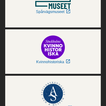
Spårvägsmuseet
Kvinnohistoriska