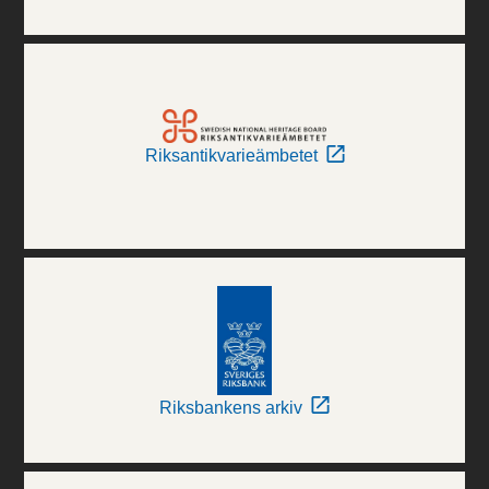
Riksantikvarieämbetet
Riksbankens arkiv