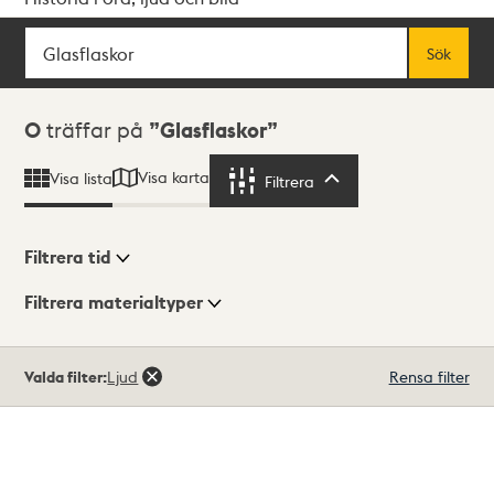
Sök
Fritextsök
Sök
Sökresultat
0
träffar på
Glasflaskor
Visa karta
Visa lista
Filtrera
Filtrera
Filtrera tid
Filtrera materialtyper
Visningsläge
Totalt
Valda filter:
Ljud
Rensa filter
0
träffar
Lista
Karta