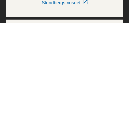
Strindbergsmuseet
Thielska Galleriet
Världskulturmuseerna