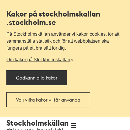
Kakor på stockholmskallan
.stockholm.se
På Stockholmskällan använder vi kakor, cookies, för att
sammanställa statistik och för att webbplatsen ska
fungera på ett bra sätt för dig.
Om kakor på Stockholmskällan
Godkänn alla kakor
Välj vilka kakor vi får använda
Till
Till
Stockholmskällan
navigationen
huvudinnehållet
Historia i ord, ljud och bild