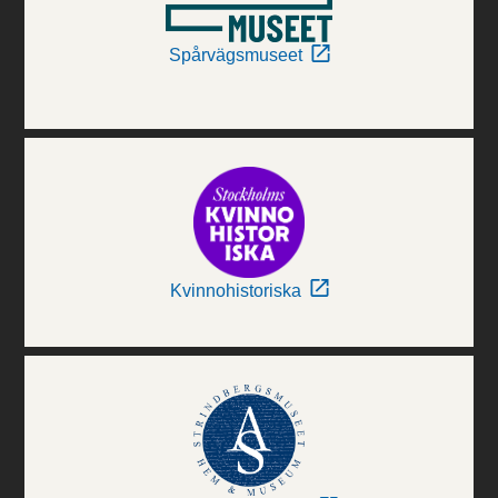
Spårvägsmuseet
Kvinnohistoriska