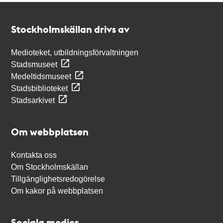
Kontakt
Stockholmskällan
Stockholmskällan drivs av
Medioteket, utbildningsförvaltningen
Stadsmuseet
Medeltidsmuseet
Stadsbiblioteket
Stadsarkivet
Om webbplatsen
Kontakta oss
Om Stockholmskällan
Tillgänglighetsredogörelse
Om kakor på webbplatsen
Sociala medier