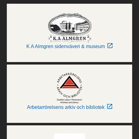
K A Almgren sidenväveri & museum
Arbetarrörelsens arkiv och bibliotek