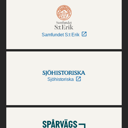
Samfundet S:t Erik
Sjöhistoriska