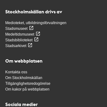
Kontakt
Stockholmskällan
Stockholmskällan drivs av
Medioteket, utbildningsförvaltningen
Stadsmuseet
Medeltidsmuseet
Stadsbiblioteket
Stadsarkivet
Om webbplatsen
Kontakta oss
Om Stockholmskällan
Tillgänglighetsredogörelse
Om kakor på webbplatsen
Sociala medier