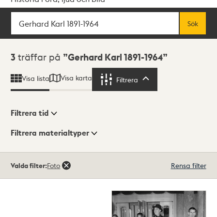
Sök
Fritextsök
Sök
Sökresultat
3
träffar på
Gerhard Karl 1891-1964
Visa karta
Visa lista
Filtrera
Filtrera
Filtrera tid
Filtrera materialtyper
Visningsläge
Totalt
Valda filter:
Foto
Rensa filter
3
träffar
Lista
Karta