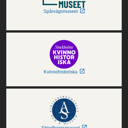
Spårvägsmuseet
Kvinnohistoriska
Strindbergsmuseet