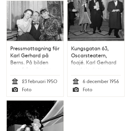
Pressmottagning för
Kungsgatan 63,
Karl Gerhard på
Oscarsteatern,
Berns. På bilden
foajé. Karl Gerhard
syns från vänster
med sin dotter
Elisaveta Kjellgren,
Fatima
23 februari 1950
6 december 1956
Karl Gerhard och
Tid
Tid
Foto
Foto
Katie Rolfsen.
Typ
Typ