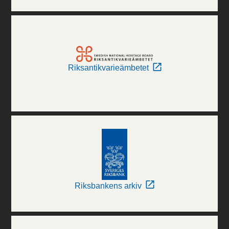
Riksantikvarieämbetet
Riksbankens arkiv