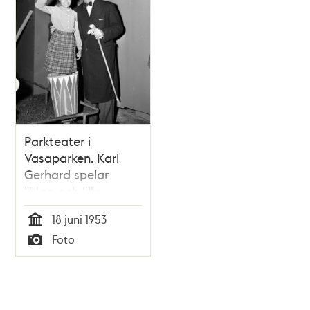
Parkteater i
Vasaparken. Karl
Gerhard spelar
""Jag och lilla
Frida"" med sin
18 juni 1953
adoptivdotter
Tid
Foto
Fatima, med
Typ
anledning av
Stockholms 700-års
jubileum