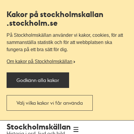
Kakor på stockholmskallan
.stockholm.se
På Stockholmskällan använder vi kakor, cookies, för att
sammanställa statistik och för att webbplatsen ska
fungera på ett bra sätt för dig.
Om kakor på Stockholmskällan
Godkänn alla kakor
Välj vilka kakor vi får använda
Till
Till
Stockholmskällan
navigationen
huvudinnehållet
Historia i ord, ljud och bild