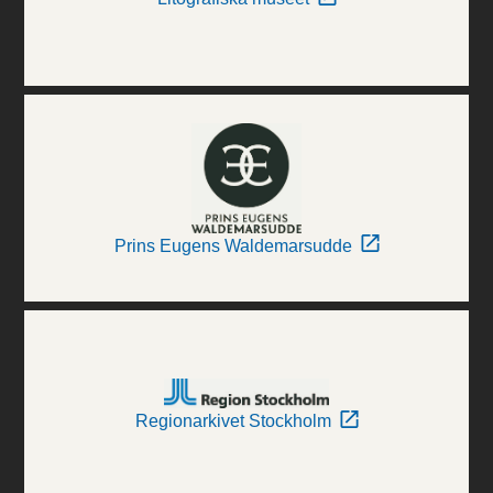
Prins Eugens Waldemarsudde
Regionarkivet Stockholm