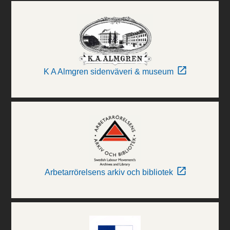
K A Almgren sidenväveri & museum
Arbetarrörelsens arkiv och bibliotek