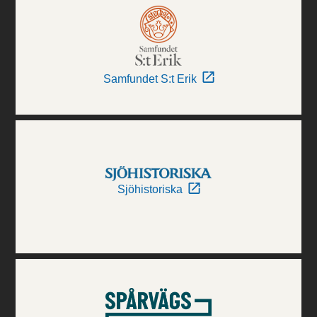
Samfundet S:t Erik
Sjöhistoriska