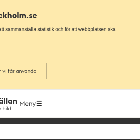
ockholm.se
tt sammanställa statistik och för att webbplatsen ska
or vi får använda
ällan
Meny
h bild