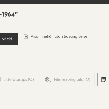
-1964
Visa innehåll utan tidsangivelse
a på tid
Litteraturtips
(
0
)
Film & rörlig bild
(
0
)