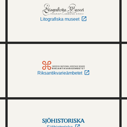
Litografiska museet
Riksantikvarieämbetet