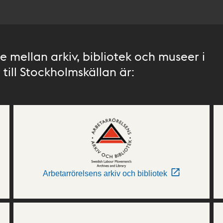
 mellan arkiv, bibliotek och museer i
till Stockholmskällan är:
Arbetarrörelsens arkiv och bibliotek