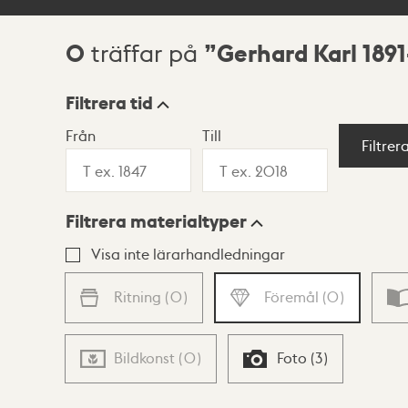
0
Gerhard Karl 1891
träffar på
Sökresultat
Filtrera tid
Från
Till
Visningsläge
Filtrer
Filtrera materialtyper
Lista
Karta
Visa inte lärarhandledningar
Ritning
(
0
)
Föremål
(
0
)
Bildkonst
(
0
)
Foto
(
3
)