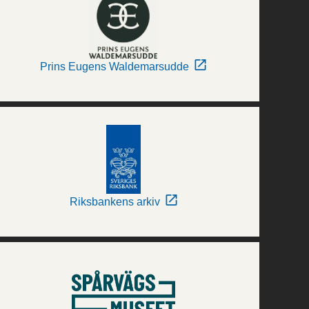
Prins Eugens Waldemarsudde
Riksbankens arkiv