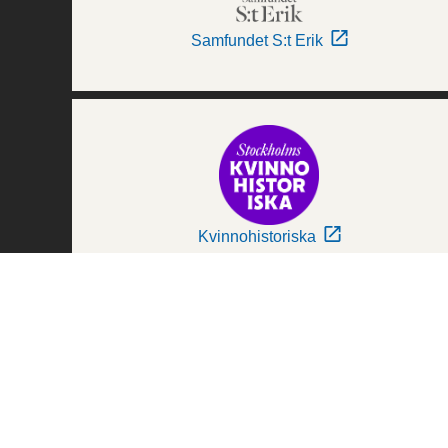
Samfundet S:t Erik
Kvinnohistoriska
Världskulturmuseerna