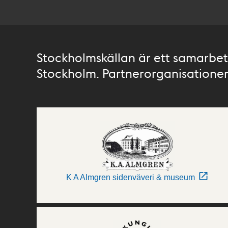
Stockholmskällan är ett samarbete
Stockholm. Partnerorganisationer 
K A Almgren sidenväveri & museum