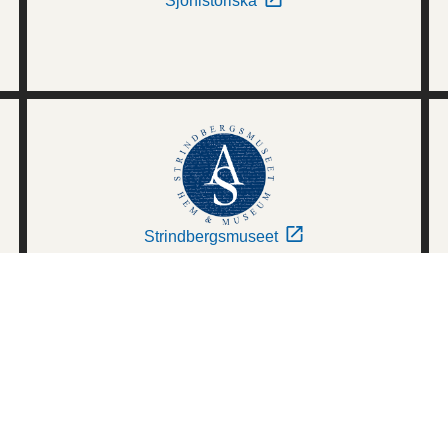
Sjöhistoriska
Strindbergsmuseet