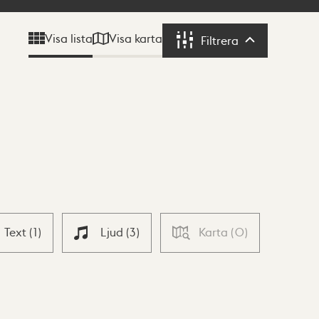
Visa karta
Visa lista
Filtrera
Filtrera
Text
(
1
)
Ljud
(
3
)
Karta
(
0
)