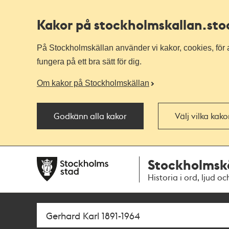
Kakor på stockholmskallan
.st
På Stockholmskällan använder vi kakor, cookies, för a
fungera på ett bra sätt för dig.
Om kakor på Stockholmskällan
Godkänn alla kakor
Välj vilka kak
Till
Till
Stockholmsk
navigationen
huvudinnehållet
Historia i ord, ljud oc
Sök
Fritextsök