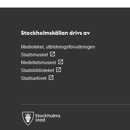
Kontakt
Stockholmskällan
Stockholmskällan drivs av
Medioteket, utbildningsförvaltningen
Stadsmuseet
Medeltidsmuseet
Stadsbiblioteket
Stadsarkivet