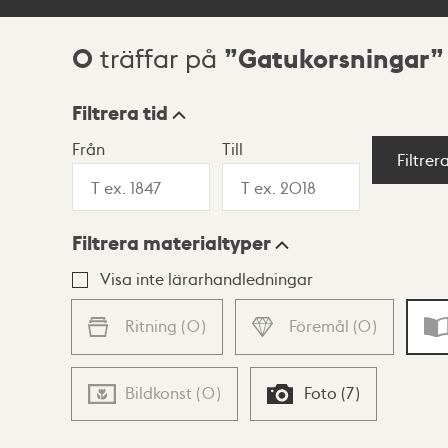
0
Gatukorsningar
träffar på
Sökresultat
Filtrera tid
Från
Till
Visningsläge
Filtrer
Filtrera materialtyper
Lista
Karta
Visa inte lärarhandledningar
Ritning
(
0
)
Föremål
(
0
)
Bildkonst
(
0
)
Foto
(
7
)