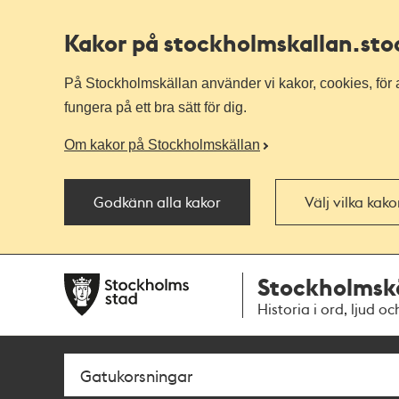
Kakor på stockholmskallan
.st
På Stockholmskällan använder vi kakor, cookies, för a
fungera på ett bra sätt för dig.
Om kakor på Stockholmskällan
Godkänn alla kakor
Välj vilka kak
Till
Till
Stockholmsk
navigationen
huvudinnehållet
Historia i ord, ljud oc
Sök
Fritextsök