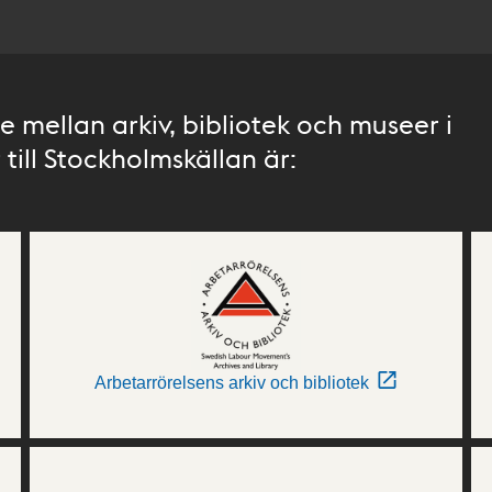
 mellan arkiv, bibliotek och museer i
till Stockholmskällan är:
Arbetarrörelsens arkiv och bibliotek