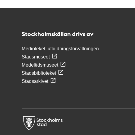
Kontakt
Stockholmskällan
Stockholmskällan drivs av
Medioteket, utbildningsförvaltningen
Stadsmuseet
Medeltidsmuseet
Stadsbiblioteket
Stadsarkivet