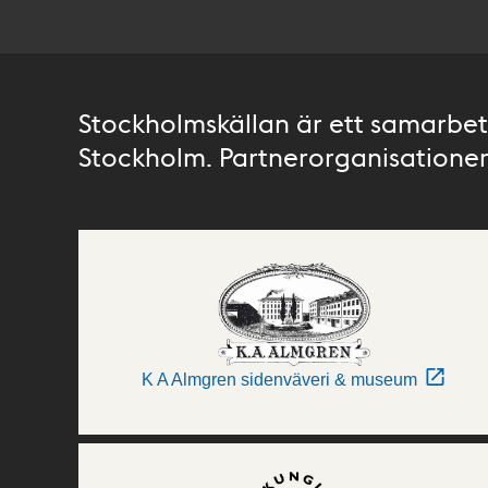
Stockholmskällan är ett samarbete
Stockholm. Partnerorganisationer 
K A Almgren sidenväveri & museum