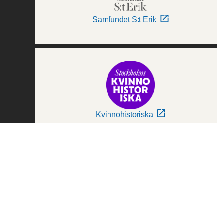
Samfundet S:t Erik
Kvinnohistoriska
Världskulturmuseerna