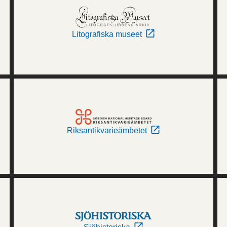
Litografiska museet
Riksantikvarieämbetet