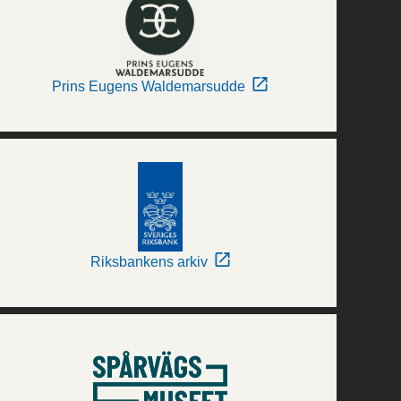
Prins Eugens Waldemarsudde
Riksbankens arkiv