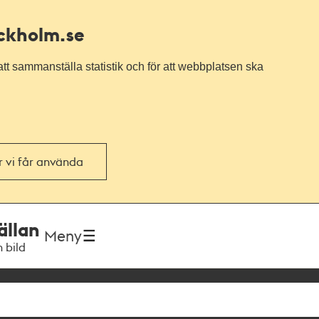
ockholm.se
tt sammanställa statistik och för att webbplatsen ska
or vi får använda
ällan
Meny
h bild