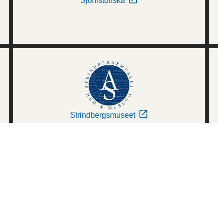
Sjöhistoriska
Strindbergsmuseet