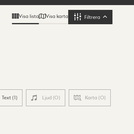
Visa karta
Visa lista
Filtrera
Filtrera
Text
(
1
)
Ljud
(
0
)
Karta
(
0
)