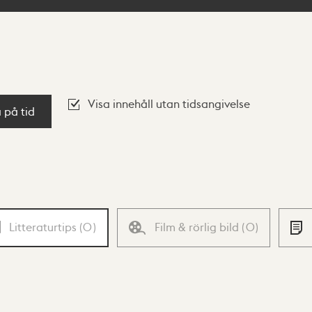
Visa innehåll utan tidsangivelse
a på tid
Litteraturtips
(
0
)
Film & rörlig bild
(
0
)