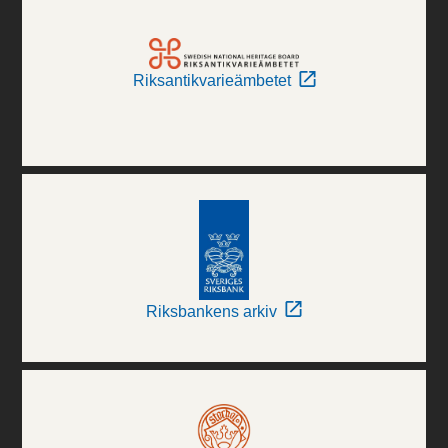
Riksantikvarieämbetet
Riksbankens arkiv