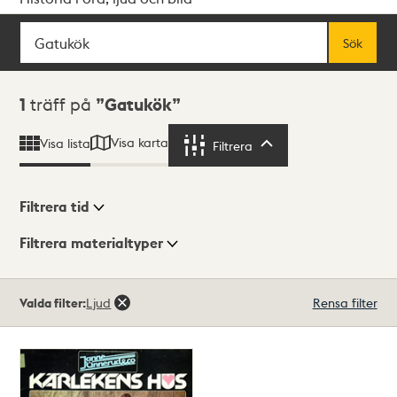
Sök
Fritextsök
Sök
Sökresultat
1
träff på
Gatukök
Visa karta
Visa lista
Filtrera
Filtrera
Filtrera tid
Filtrera materialtyper
Visningsläge
Totalt
Valda filter:
Ljud
Rensa filter
1
träffar
Lista
Karta