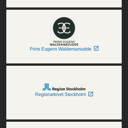
Prins Eugens Waldemarsudde
Regionarkivet Stockholm