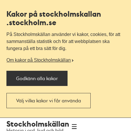
Kakor på stockholmskallan
.stockholm.se
På Stockholmskällan använder vi kakor, cookies, för att
sammanställa statistik och för att webbplatsen ska
fungera på ett bra sätt för dig.
Om kakor på Stockholmskällan
Godkänn alla kakor
Välj vilka kakor vi får använda
Till
Till
Stockholmskällan
navigationen
huvudinnehållet
Historia i ord, ljud och bild