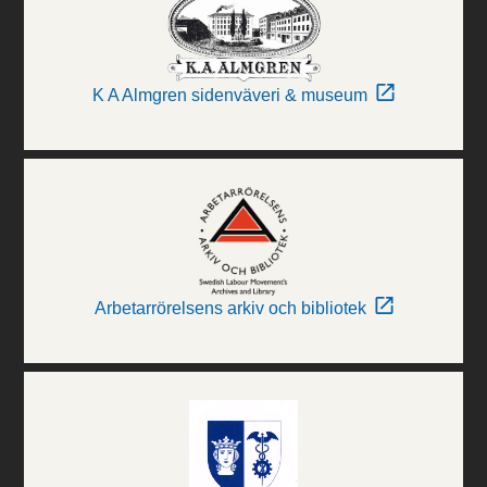
K A Almgren sidenväveri & museum
Arbetarrörelsens arkiv och bibliotek