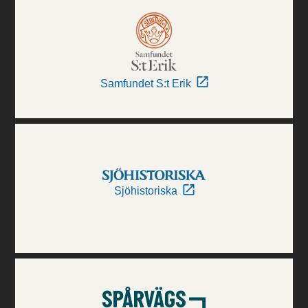
Samfundet S:t Erik
Sjöhistoriska