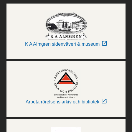
K A Almgren sidenväveri & museum
Arbetarrörelsens arkiv och bibliotek