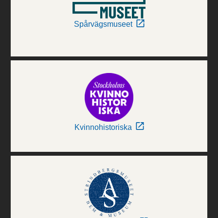
Spårvägsmuseet
Kvinnohistoriska