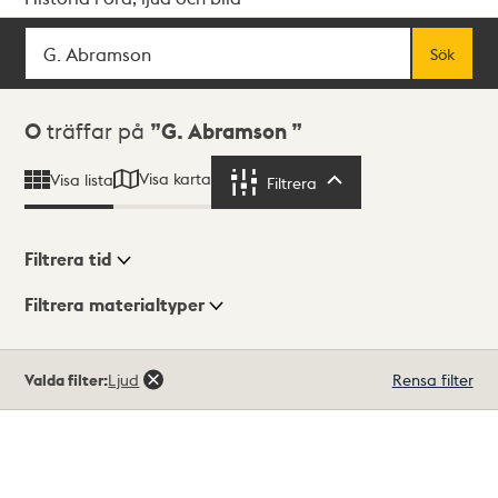
Sök
Fritextsök
Sök
Sökresultat
0
träffar på
G. Abramson
Visa karta
Visa lista
Filtrera
Filtrera
Filtrera tid
Filtrera materialtyper
Visningsläge
Totalt
Valda filter:
Ljud
Rensa filter
0
träffar
Lista
Karta