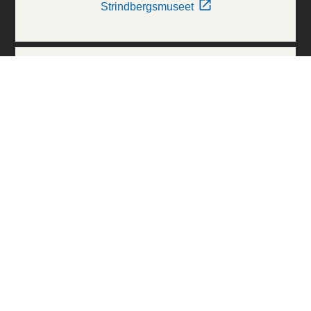
Strindbergsmuseet
Thielska Galleriet
Världskulturmuseerna