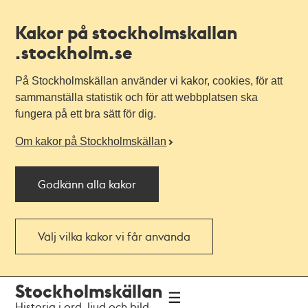
Kakor på stockholmskallan
.stockholm.se
På Stockholmskällan använder vi kakor, cookies, för att
sammanställa statistik och för att webbplatsen ska
fungera på ett bra sätt för dig.
Om kakor på Stockholmskällan
Godkänn alla kakor
Välj vilka kakor vi får använda
Till
Till
Stockholmskällan
navigationen
huvudinnehållet
Historia i ord, ljud och bild