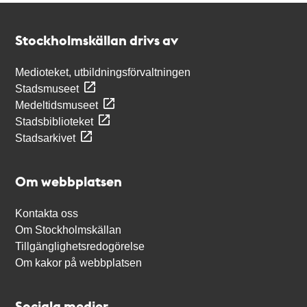
Kontakt
Stockholmskällan
Stockholmskällan drivs av
Medioteket, utbildningsförvaltningen
Stadsmuseet
Medeltidsmuseet
Stadsbiblioteket
Stadsarkivet
Om webbplatsen
Kontakta oss
Om Stockholmskällan
Tillgänglighetsredogörelse
Om kakor på webbplatsen
Sociala medier