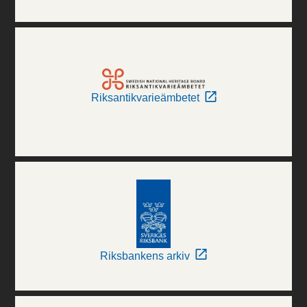
Riksantikvarieämbetet
Riksbankens arkiv