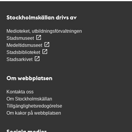
Kontakt
Stockholmskällan
Stockholmskällan drivs av
Medioteket, utbildningsförvaltningen
Stadsmuseet
Medeltidsmuseet
Stadsbiblioteket
Stadsarkivet
Om webbplatsen
Kontakta oss
Om Stockholmskällan
Tillgänglighetsredogörelse
Om kakor på webbplatsen
Sociala medier