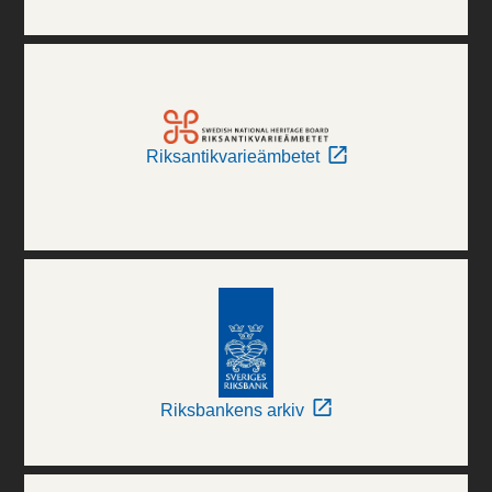
Riksantikvarieämbetet
Riksbankens arkiv