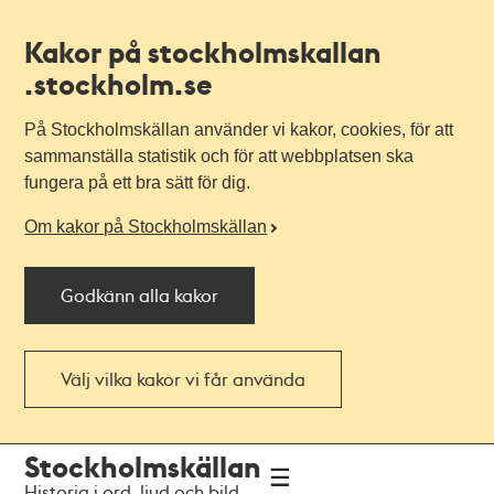
Kakor på stockholmskallan
.stockholm.se
På Stockholmskällan använder vi kakor, cookies, för att
sammanställa statistik och för att webbplatsen ska
fungera på ett bra sätt för dig.
Om kakor på Stockholmskällan
Godkänn alla kakor
Välj vilka kakor vi får använda
Till
Till
Stockholmskällan
navigationen
huvudinnehållet
Historia i ord, ljud och bild