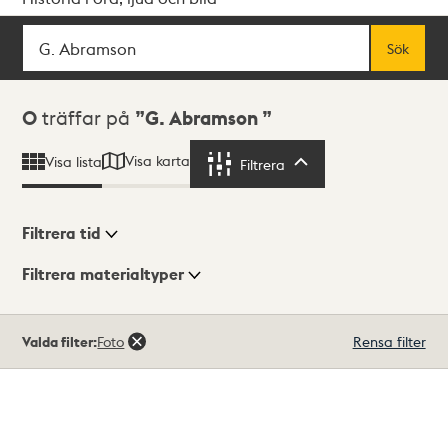
Sök
Fritextsök
Sök
Sökresultat
0
träffar på
G. Abramson
Visa karta
Visa lista
Filtrera
Filtrera
Filtrera tid
Filtrera materialtyper
Visningsläge
Totalt
Valda filter:
Foto
Rensa filter
0
träffar
Lista
Karta