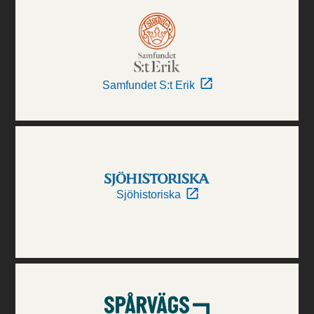
Samfundet S:t Erik
Sjöhistoriska