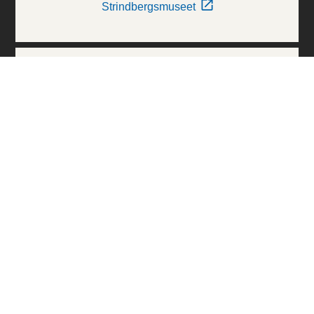
Strindbergsmuseet
Thielska Galleriet
Världskulturmuseerna