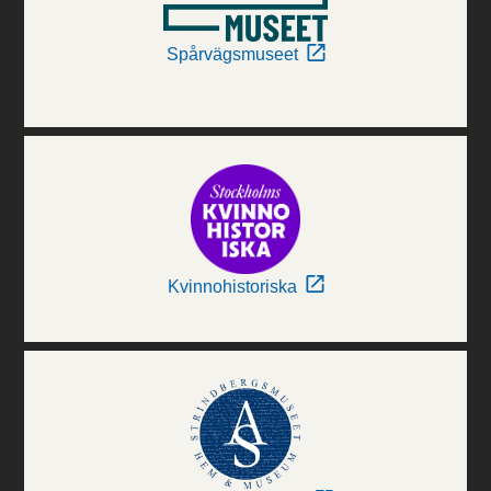
Spårvägsmuseet
Kvinnohistoriska