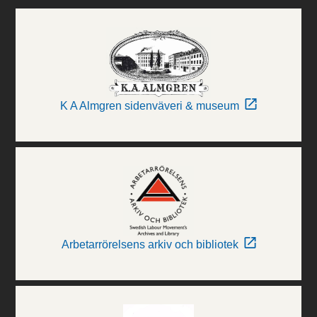
K A Almgren sidenväveri & museum
Arbetarrörelsens arkiv och bibliotek