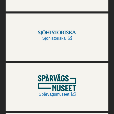
Sjöhistoriska
Spårvägsmuseet