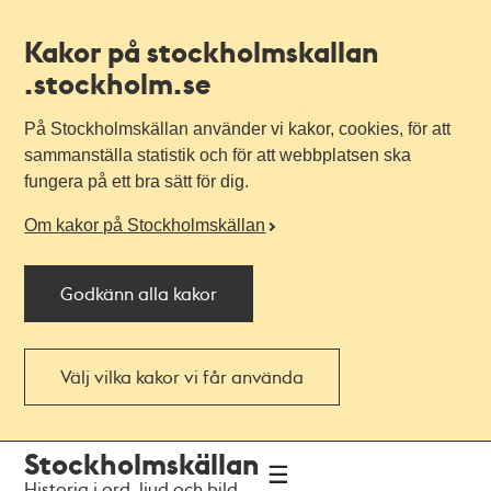
Kakor på stockholmskallan
.stockholm.se
På Stockholmskällan använder vi kakor, cookies, för att
sammanställa statistik och för att webbplatsen ska
fungera på ett bra sätt för dig.
Om kakor på Stockholmskällan
Godkänn alla kakor
Välj vilka kakor vi får använda
Till
Till
Stockholmskällan
navigationen
huvudinnehållet
Historia i ord, ljud och bild