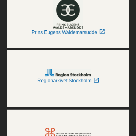
Prins Eugens Waldemarsudde
Regionarkivet Stockholm