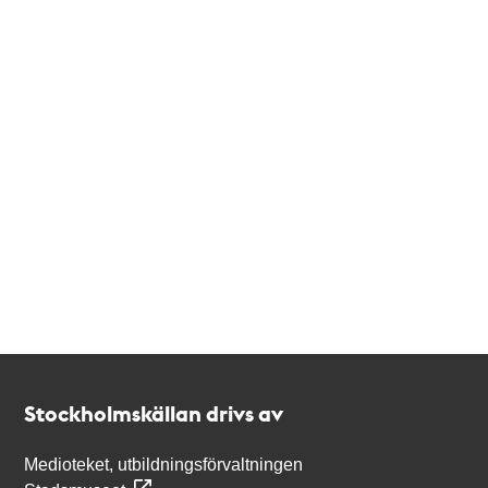
Kontakt
Stockholmskällan
Stockholmskällan drivs av
Medioteket, utbildningsförvaltningen