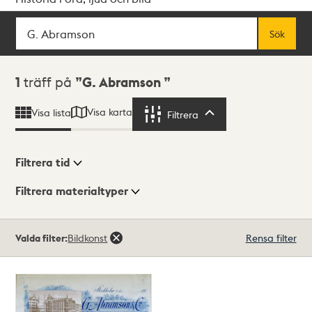
Sök
Fritextsök
Sök
Sökresultat
1
träff på
G. Abramson
Visa karta
Visa lista
Filtrera
Filtrera
Filtrera tid
Filtrera materialtyper
Visningsläge
Totalt
Valda filter:
Bildkonst
Rensa filter
1
träffar
Lista
Karta