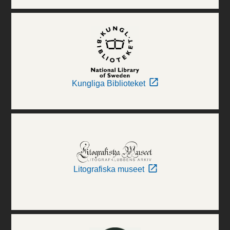
Kungliga Biblioteket
Litografiska museet