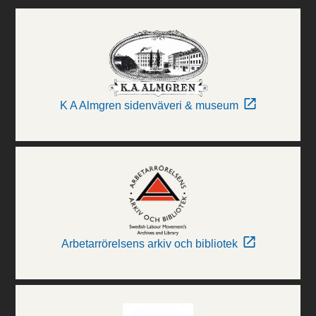
K A Almgren sidenväveri & museum
Arbetarrörelsens arkiv och bibliotek