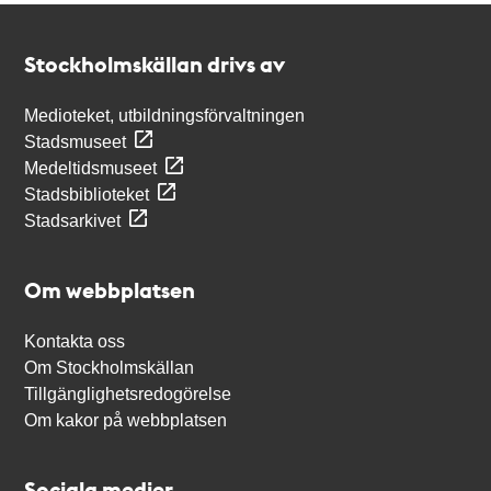
Kontakt
Stockholmskällan
Stockholmskällan drivs av
Medioteket, utbildningsförvaltningen
Stadsmuseet
Medeltidsmuseet
Stadsbiblioteket
Stadsarkivet
Om webbplatsen
Kontakta oss
Om Stockholmskällan
Tillgänglighetsredogörelse
Om kakor på webbplatsen
Sociala medier