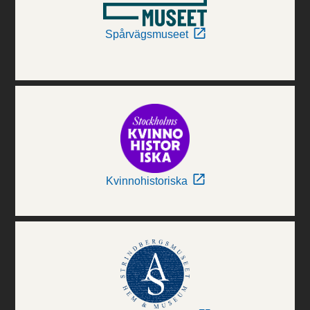
Spårvägsmuseet
Kvinnohistoriska