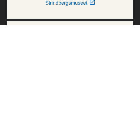
Strindbergsmuseet
Thielska Galleriet
Världskulturmuseerna