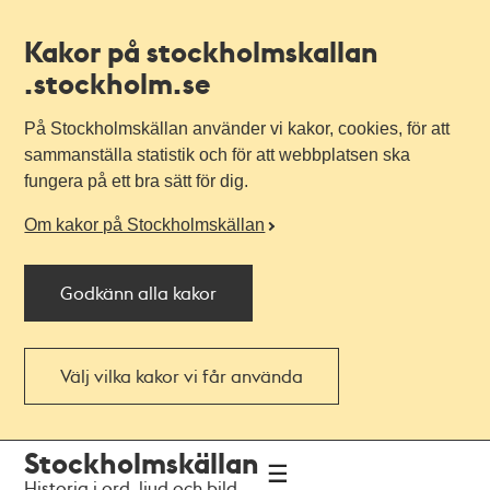
Kakor på stockholmskallan
.stockholm.se
På Stockholmskällan använder vi kakor, cookies, för att
sammanställa statistik och för att webbplatsen ska
fungera på ett bra sätt för dig.
Om kakor på Stockholmskällan
Godkänn alla kakor
Välj vilka kakor vi får använda
Till
Till
Stockholmskällan
navigationen
huvudinnehållet
Historia i ord, ljud och bild