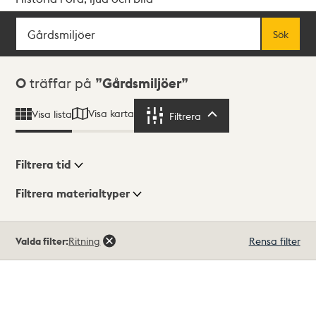
Sök
Fritextsök
Sök
Sökresultat
0
träffar på
Gårdsmiljöer
Visa karta
Visa lista
Filtrera
Filtrera
Filtrera tid
Filtrera materialtyper
Visningsläge
Totalt
Valda filter:
Ritning
Rensa filter
0
träffar
Lista
Karta