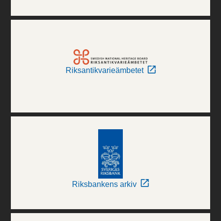
Riksantikvarieämbetet
Riksbankens arkiv