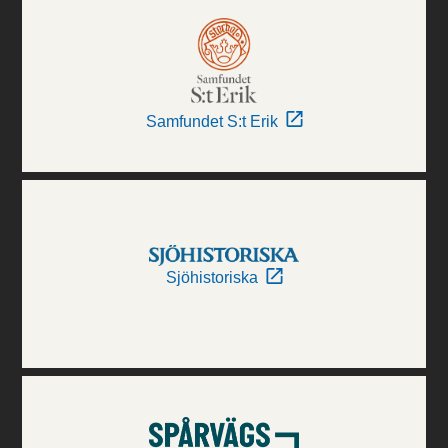
Samfundet S:t Erik
Sjöhistoriska