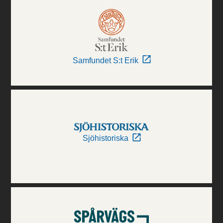
Samfundet S:t Erik
Sjöhistoriska