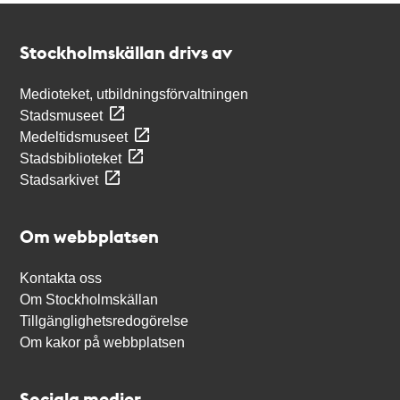
Kontakt
Stockholmskällan
Stockholmskällan drivs av
Medioteket, utbildningsförvaltningen
Stadsmuseet
Medeltidsmuseet
Stadsbiblioteket
Stadsarkivet
Om webbplatsen
Kontakta oss
Om Stockholmskällan
Tillgänglighetsredogörelse
Om kakor på webbplatsen
Sociala medier