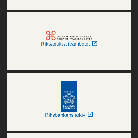
Riksantikvarieämbetet
Riksbankens arkiv