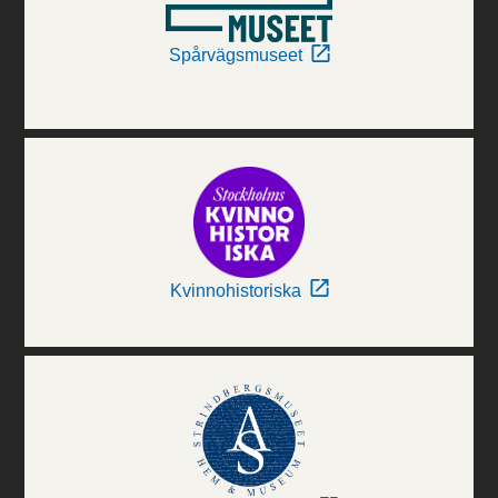
Spårvägsmuseet
Kvinnohistoriska