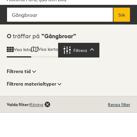
Sök
Fritextsök
Sök
Sökresultat
0
träffar på
Gångbroar
Visa karta
Visa lista
Filtrera
Filtrera
Filtrera tid
Filtrera materialtyper
Visningsläge
Totalt
Valda filter:
Ritning
Rensa filter
0
träffar
Lista
Karta