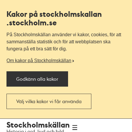
Kakor på stockholmskallan
.stockholm.se
På Stockholmskällan använder vi kakor, cookies, för att
sammanställa statistik och för att webbplatsen ska
fungera på ett bra sätt för dig.
Om kakor på Stockholmskällan
Godkänn alla kakor
Välj vilka kakor vi får använda
Till
Till
Stockholmskällan
navigationen
huvudinnehållet
Historia i ord, ljud och bild