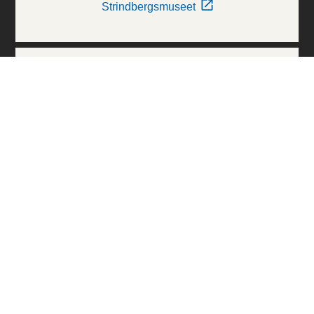
Strindbergsmuseet
Thielska Galleriet
Världskulturmuseerna