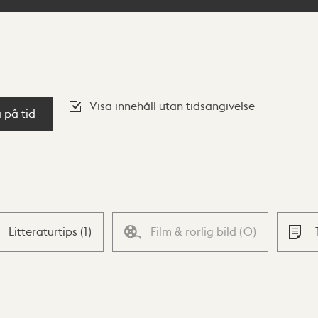
Visa innehåll utan tidsangivelse
a på tid
Litteraturtips
(
1
)
Film & rörlig bild
(
0
)