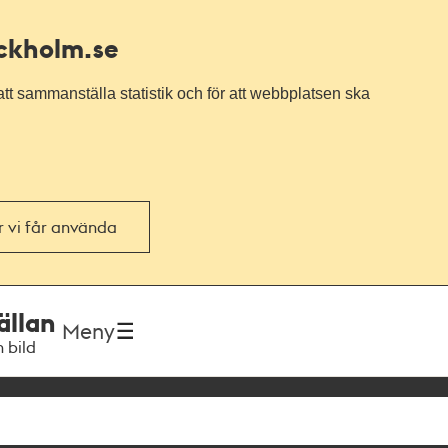
ockholm.se
tt sammanställa statistik och för att webbplatsen ska
or vi får använda
ällan
Meny
h bild