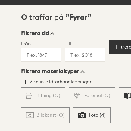
0
Fyrar
träffar på
Sökresultat
Filtrera tid
Från
Till
Visningsläge
Filtrer
Filtrera materialtyper
Lista
Karta
Visa inte lärarhandledningar
Ritning
(
0
)
Föremål
(
0
)
Bildkonst
(
0
)
Foto
(
4
)