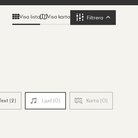
Visa karta
Visa lista
Filtrera
Filtrera
Text
(
2
)
Ljud
(
0
)
Karta
(
0
)