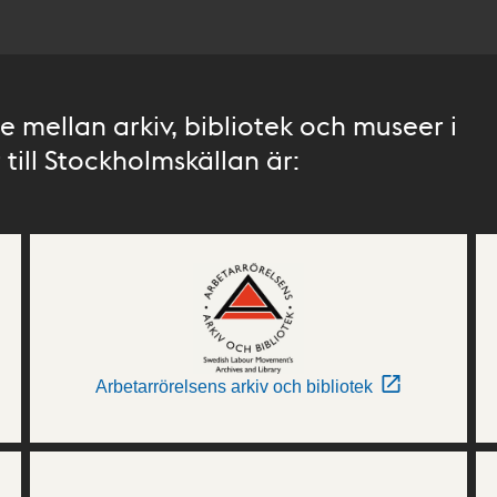
 mellan arkiv, bibliotek och museer i
till Stockholmskällan är:
Arbetarrörelsens arkiv och bibliotek