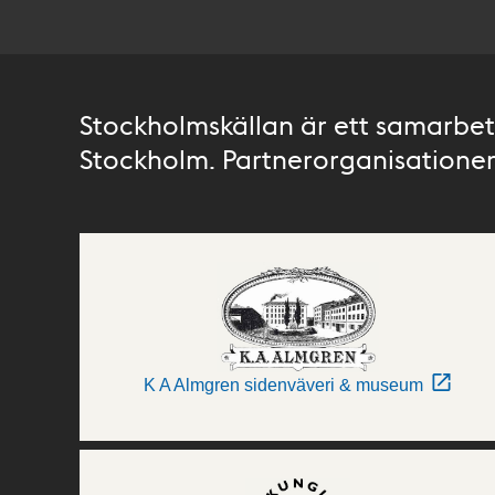
Stockholmskällan är ett samarbete
Stockholm. Partnerorganisationer 
K A Almgren sidenväveri & museum