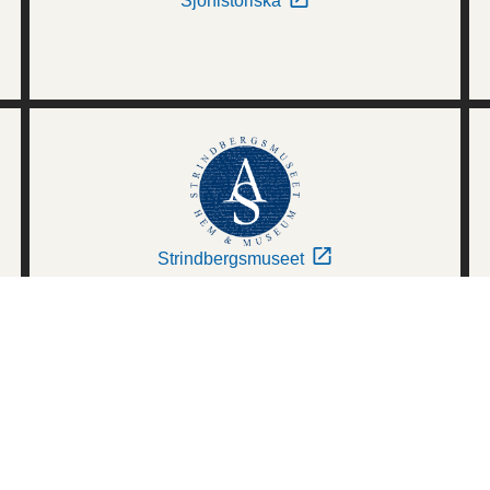
Sjöhistoriska
Strindbergsmuseet