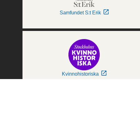
Samfundet S:t Erik
Kvinnohistoriska
Världskulturmuseerna