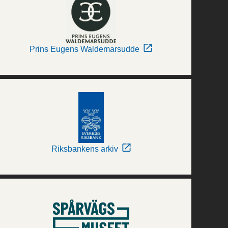
Prins Eugens Waldemarsudde
Riksbankens arkiv