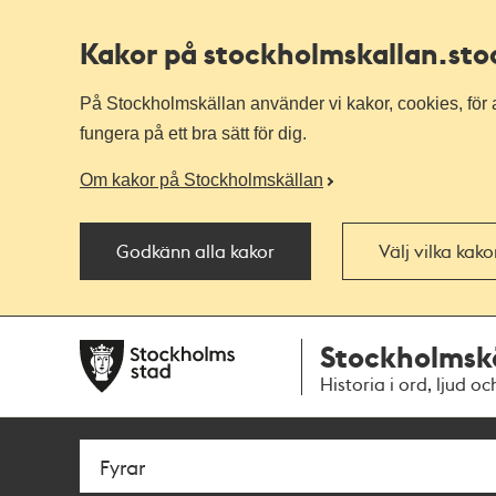
Kakor på stockholmskallan
.st
På Stockholmskällan använder vi kakor, cookies, för a
fungera på ett bra sätt för dig.
Om kakor på Stockholmskällan
Godkänn alla kakor
Välj vilka kak
Till
Till
Stockholmsk
navigationen
huvudinnehållet
Historia i ord, ljud oc
Sök
Fritextsök