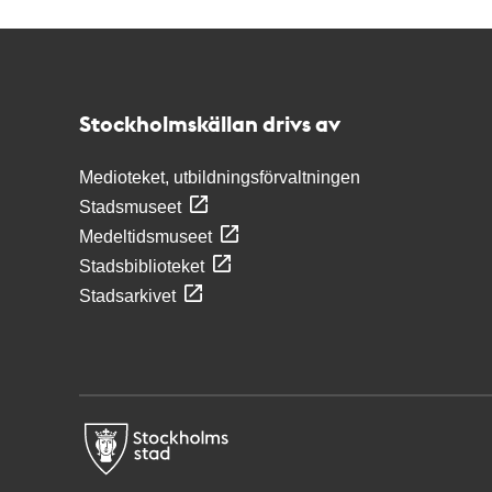
Kontakt
Stockholmskällan
Stockholmskällan drivs av
Medioteket, utbildningsförvaltningen
Stadsmuseet
Medeltidsmuseet
Stadsbiblioteket
Stadsarkivet