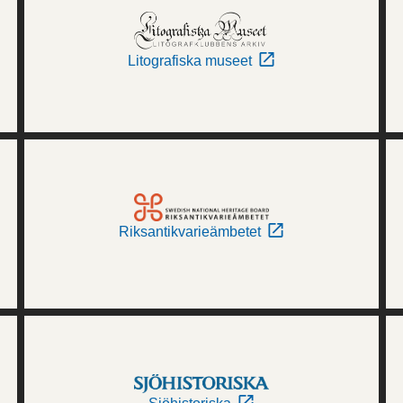
Litografiska museet
Riksantikvarieämbetet