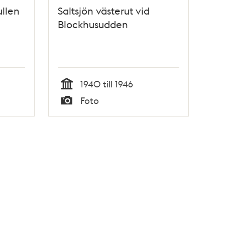
ullen
Saltsjön västerut vid
Blockhusudden
1940 till 1946
Tid
Foto
Typ