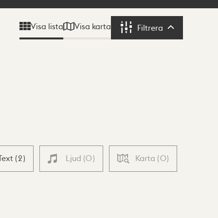
Visa karta
Visa lista
Filtrera
Filtrera
Text
(
2
)
Ljud
(
0
)
Karta
(
0
)