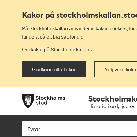
Kakor på stockholmskallan
.st
På Stockholmskällan använder vi kakor, cookies, för a
fungera på ett bra sätt för dig.
Om kakor på Stockholmskällan
Godkänn alla kakor
Välj vilka kak
Till
Till
Stockholmsk
navigationen
huvudinnehållet
Historia i ord, ljud oc
Sök
Fritextsök