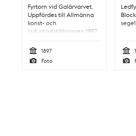
Fyrtorn vid Galärvarvet.
Ledfy
Uppfördes till Allmänna
Block
konst- och
segel
industriutställningen 1897.
1897
Tid
Tid
Foto
Typ
Typ