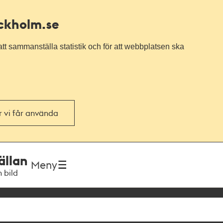
ockholm.se
tt sammanställa statistik och för att webbplatsen ska
or vi får använda
ällan
Meny
h bild