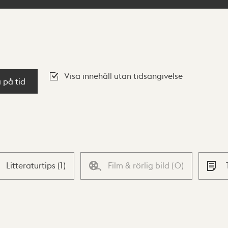
Visa innehåll utan tidsangivelse
a på tid
Litteraturtips
(
1
)
Film & rörlig bild
(
0
)