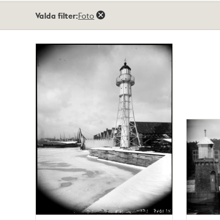
Totalt
Valda filter:
Foto
4
träffar