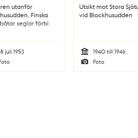
ren utanför
Utsikt mot Stora Sjöt
husudden. Finska
vid Blockhusudden
båtar seglar förbi
18 juli 1953
1940 till 1946
Tid
Foto
Foto
Typ