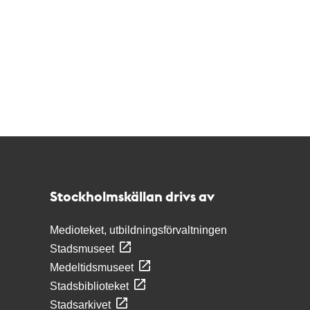
Kontakt
Stockholmskällan
Stockholmskällan drivs av
Medioteket, utbildningsförvaltningen
Stadsmuseet
Medeltidsmuseet
Stadsbiblioteket
Stadsarkivet