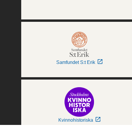
Samfundet S:t Erik
Kvinnohistoriska