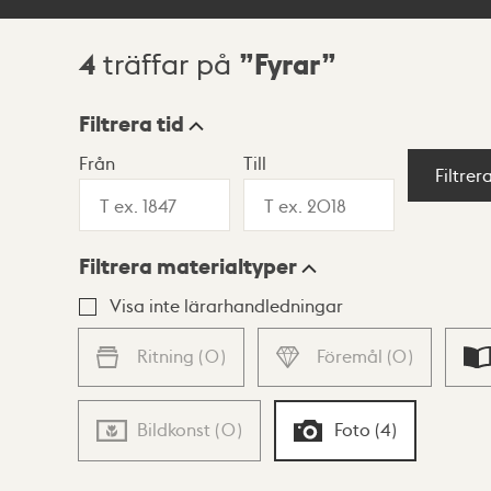
4
Fyrar
träffar på
Sökresultat
Filtrera tid
Från
Till
Visningsläge
Filtrer
Filtrera materialtyper
Lista
Karta
Visa inte lärarhandledningar
Ritning
(
0
)
Föremål
(
0
)
Bildkonst
(
0
)
Foto
(
4
)