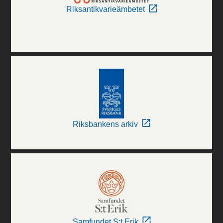
Riksantikvarieämbetet
Riksbankens arkiv
Samfundet S:t Erik