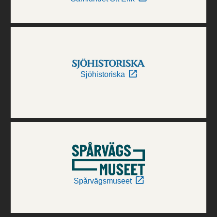
Sjöhistoriska
Spårvägsmuseet