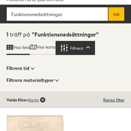
Sök
Fritextsök
Sök
Sökresultat
1
träff på
Funktionsnedsättningar
Visa karta
Visa lista
Filtrera
Filtrera
Filtrera tid
Filtrera materialtyper
Visningsläge
Totalt
Valda filter:
Karta
Rensa filter
1
träffar
Lista
Karta