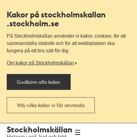
Kakor på stockholmskallan
.stockholm.se
På Stockholmskällan använder vi kakor, cookies, för att
sammanställa statistik och för att webbplatsen ska
fungera på ett bra sätt för dig.
Om kakor på Stockholmskällan
Godkänn alla kakor
Välj vilka kakor vi får använda
Till
Till
Stockholmskällan
navigationen
huvudinnehållet
Historia i ord, ljud och bild