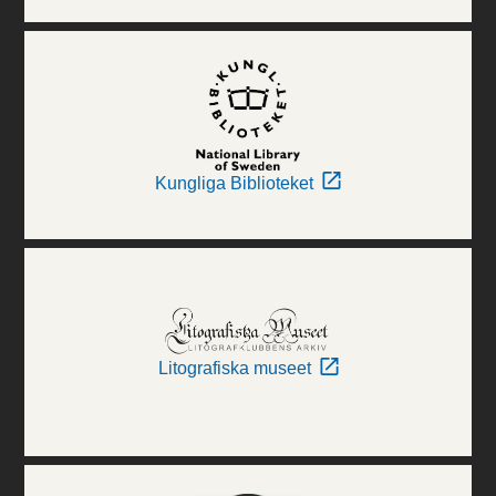
Kungliga Biblioteket
Litografiska museet