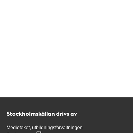
Kontakt
Stockholmskällan
Stockholmskällan drivs av
Medioteket, utbildningsförvaltningen