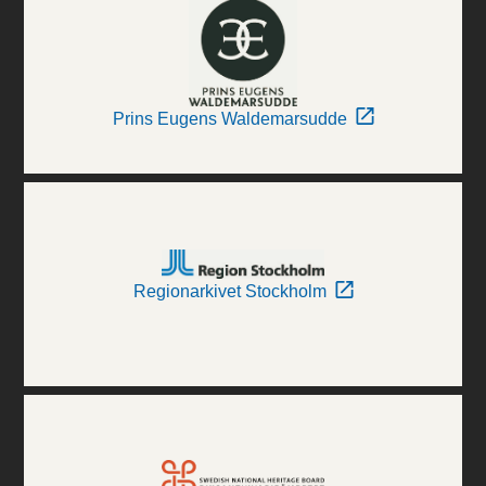
Prins Eugens Waldemarsudde
Regionarkivet Stockholm