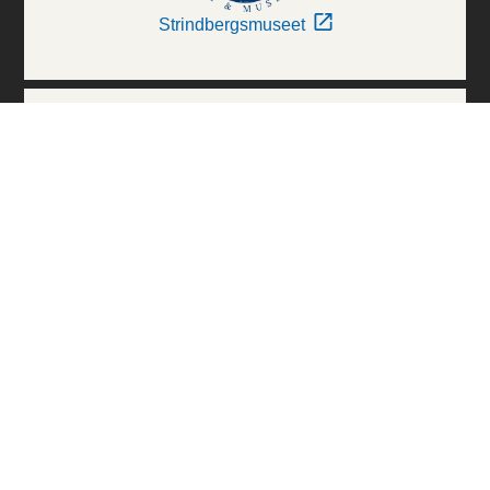
Strindbergsmuseet
Thielska Galleriet
Världskulturmuseerna