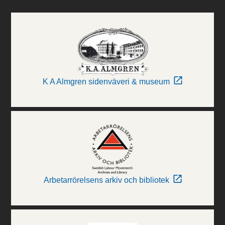
K A Almgren sidenväveri & museum
Arbetarrörelsens arkiv och bibliotek