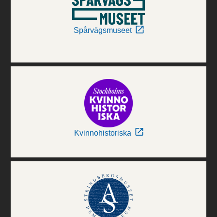
Spårvägsmuseet
Kvinnohistoriska