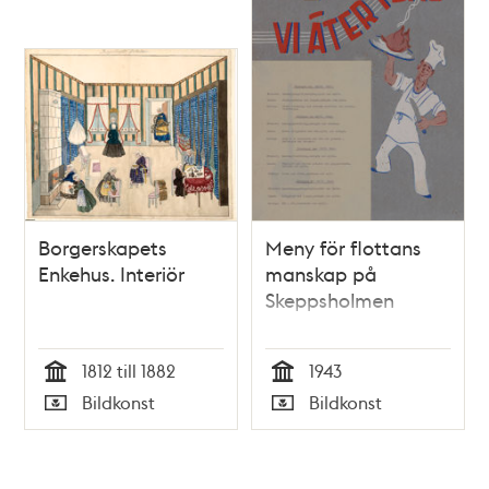
Borgerskapets
Meny för flottans
Enkehus. Interiör
manskap på
Skeppsholmen
1812 till 1882
1943
Tid
Tid
Bildkonst
Bildkonst
Typ
Typ