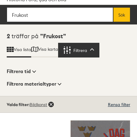
Sök
Fritextsök
Sök
Sökresultat
2
träffar på
Frukost
Visa karta
Visa lista
Filtrera
Filtrera
Filtrera tid
Filtrera materialtyper
Visningsläge
Totalt
Valda filter:
Bildkonst
Rensa filter
2
träffar
Lista
Karta