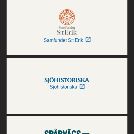
Samfundet S:t Erik
Sjöhistoriska