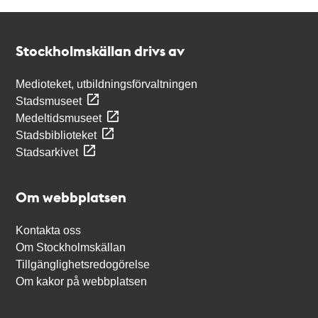
Kontakt
Stockholmskällan
Stockholmskällan drivs av
Medioteket, utbildningsförvaltningen
Stadsmuseet
Medeltidsmuseet
Stadsbiblioteket
Stadsarkivet
Om webbplatsen
Kontakta oss
Om Stockholmskällan
Tillgänglighetsredogörelse
Om kakor på webbplatsen