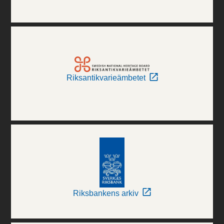
Riksantikvarieämbetet
Riksbankens arkiv