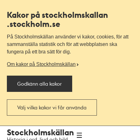
Kakor på stockholmskallan
.stockholm.se
På Stockholmskällan använder vi kakor, cookies, för att
sammanställa statistik och för att webbplatsen ska
fungera på ett bra sätt för dig.
Om kakor på Stockholmskällan
Godkänn alla kakor
Välj vilka kakor vi får använda
Till
Till
Stockholmskällan
navigationen
huvudinnehållet
Historia i ord, ljud och bild