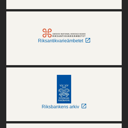
Riksantikvarieämbetet
Riksbankens arkiv