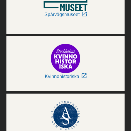
Spårvägsmuseet
Kvinnohistoriska