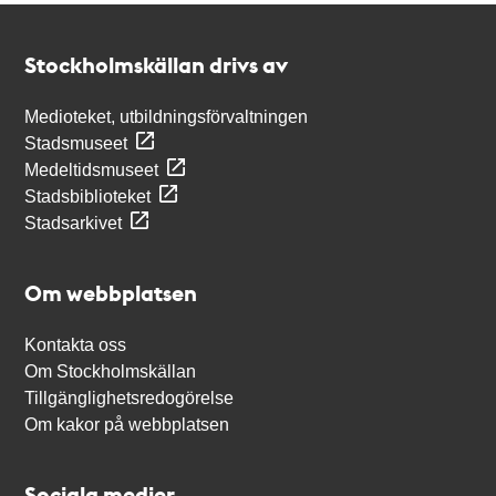
Kontakt
Stockholmskällan
Stockholmskällan drivs av
Medioteket, utbildningsförvaltningen
Stadsmuseet
Medeltidsmuseet
Stadsbiblioteket
Stadsarkivet
Om webbplatsen
Kontakta oss
Om Stockholmskällan
Tillgänglighetsredogörelse
Om kakor på webbplatsen
Sociala medier