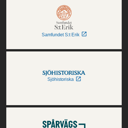
Samfundet S:t Erik
Sjöhistoriska