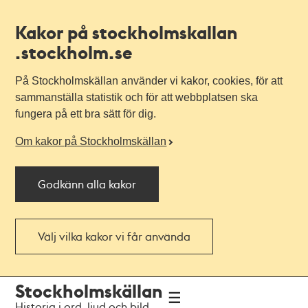
Kakor på stockholmskallan
.stockholm.se
På Stockholmskällan använder vi kakor, cookies, för att
sammanställa statistik och för att webbplatsen ska
fungera på ett bra sätt för dig.
Om kakor på Stockholmskällan
Godkänn alla kakor
Välj vilka kakor vi får använda
Till
Till
Stockholmskällan
navigationen
huvudinnehållet
Historia i ord, ljud och bild