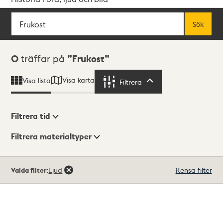
Sök
Fritextsök
Sök
Sökresultat
0
träffar på
Frukost
Visa karta
Visa lista
Filtrera
Filtrera
Filtrera tid
Filtrera materialtyper
Visningsläge
Totalt
Valda filter:
Ljud
Rensa filter
0
träffar
Lista
Karta