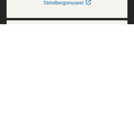
Strindbergsmuseet
Thielska Galleriet
Världskulturmuseerna