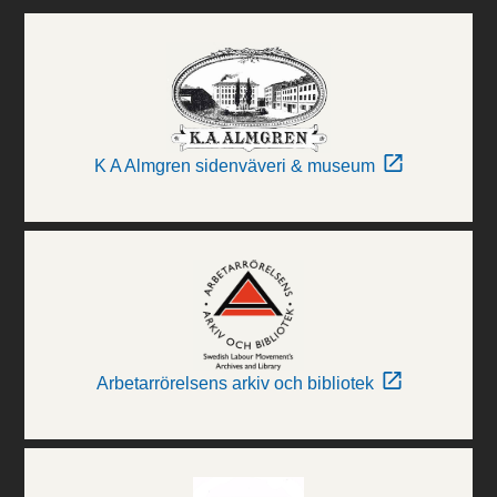
K A Almgren sidenväveri & museum
Arbetarrörelsens arkiv och bibliotek