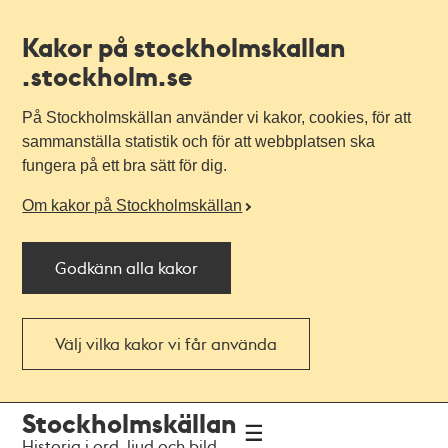
Kakor på stockholmskallan
.stockholm.se
På Stockholmskällan använder vi kakor, cookies, för att
sammanställa statistik och för att webbplatsen ska
fungera på ett bra sätt för dig.
Om kakor på Stockholmskällan
Godkänn alla kakor
Välj vilka kakor vi får använda
Till
Till
Stockholmskällan
navigationen
huvudinnehållet
Historia i ord, ljud och bild