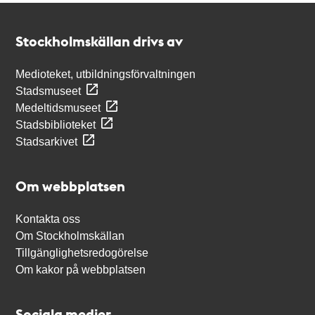
Kontakt
Stockholmskällan
Stockholmskällan drivs av
Medioteket, utbildningsförvaltningen
Stadsmuseet
Medeltidsmuseet
Stadsbiblioteket
Stadsarkivet
Om webbplatsen
Kontakta oss
Om Stockholmskällan
Tillgänglighetsredogörelse
Om kakor på webbplatsen
Sociala medier