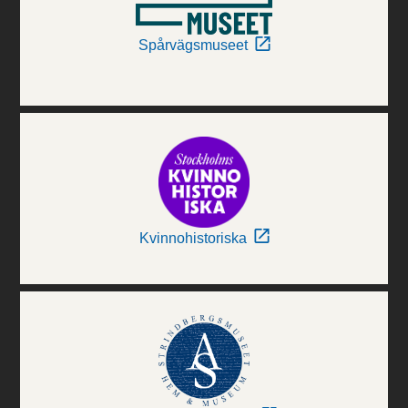
Spårvägsmuseet
Kvinnohistoriska