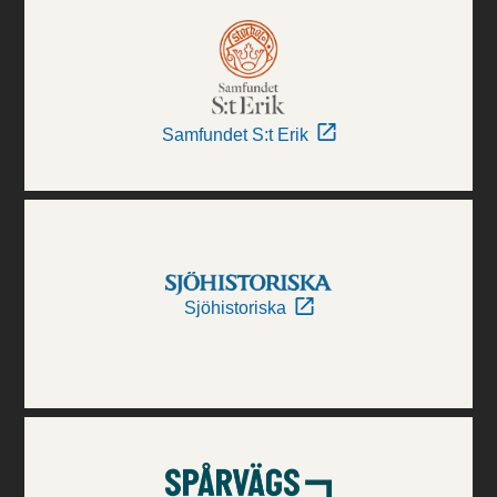
Samfundet S:t Erik
Sjöhistoriska