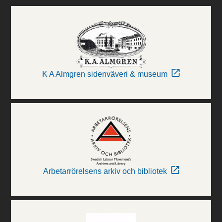
K A Almgren sidenväveri & museum
Arbetarrörelsens arkiv och bibliotek