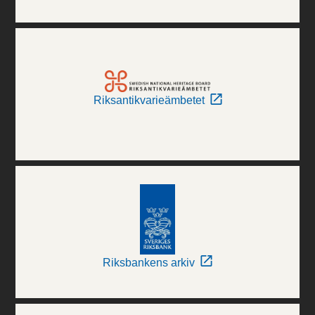
Riksantikvarieämbetet
Riksbankens arkiv