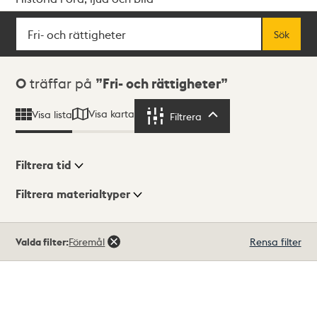
Sök
Fritextsök
Sök
Sökresultat
0
träffar på
Fri- och rättigheter
Visa karta
Visa lista
Filtrera
Filtrera
Filtrera tid
Filtrera materialtyper
Visningsläge
Totalt
Valda filter:
Föremål
Rensa filter
0
träffar
Lista
Karta