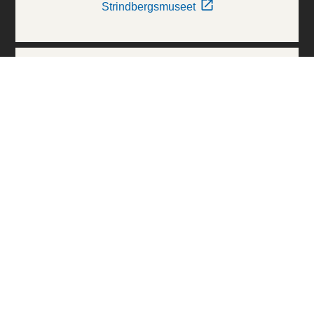
Strindbergsmuseet
Thielska Galleriet
Världskulturmuseerna