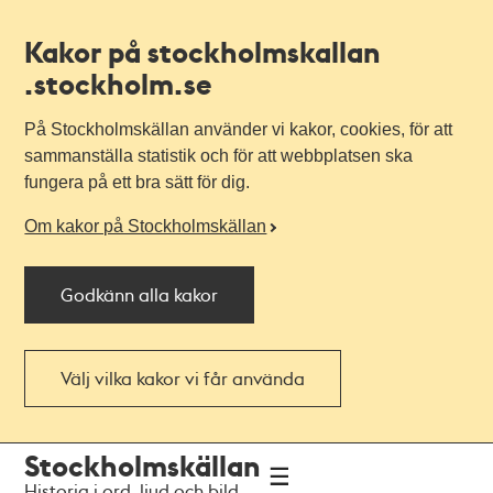
Kakor på stockholmskallan
.stockholm.se
På Stockholmskällan använder vi kakor, cookies, för att
sammanställa statistik och för att webbplatsen ska
fungera på ett bra sätt för dig.
Om kakor på Stockholmskällan
Godkänn alla kakor
Välj vilka kakor vi får använda
Till
Till
Stockholmskällan
navigationen
huvudinnehållet
Historia i ord, ljud och bild