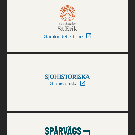
Samfundet S:t Erik
Sjöhistoriska