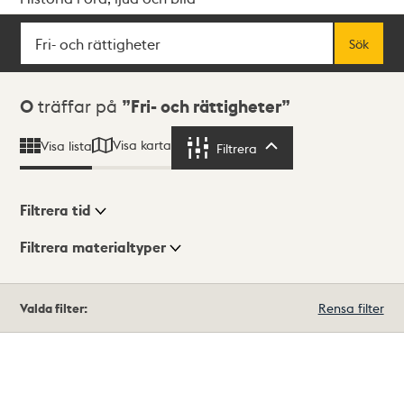
Sök
Fritextsök
Sök
Sökresultat
0
träffar på
Fri- och rättigheter
Visa karta
Visa lista
Filtrera
Filtrera
Filtrera tid
Filtrera materialtyper
Visningsläge
Totalt
Valda filter:
Rensa filter
0
träffar
Lista
Karta