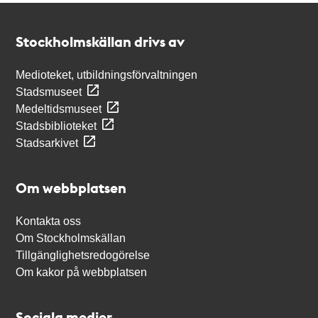
Kontakt
Stockholmskällan
Stockholmskällan drivs av
Medioteket, utbildningsförvaltningen
Stadsmuseet
Medeltidsmuseet
Stadsbiblioteket
Stadsarkivet
Om webbplatsen
Kontakta oss
Om Stockholmskällan
Tillgänglighetsredogörelse
Om kakor på webbplatsen
Sociala medier