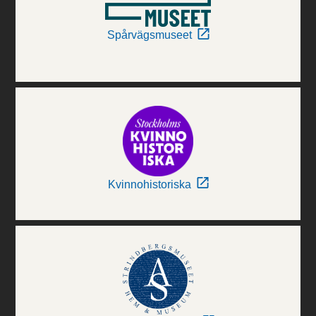
Spårvägsmuseet
Kvinnohistoriska