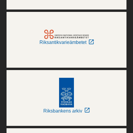
Riksantikvarieämbetet
Riksbankens arkiv