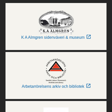
K A Almgren sidenväveri & museum
Arbetarrörelsens arkiv och bibliotek