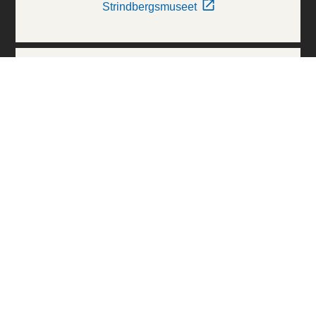
Strindbergsmuseet
Thielska Galleriet
Världskulturmuseerna