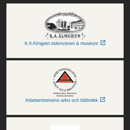
K A Almgren sidenväveri & museum
Arbetarrörelsens arkiv och bibliotek