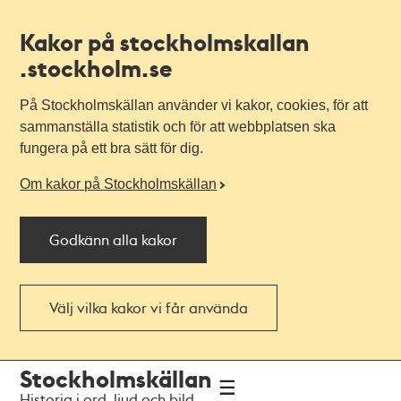
Kakor på stockholmskallan
.stockholm.se
På Stockholmskällan använder vi kakor, cookies, för att
sammanställa statistik och för att webbplatsen ska
fungera på ett bra sätt för dig.
Om kakor på Stockholmskällan
Godkänn alla kakor
Välj vilka kakor vi får använda
Till
Till
Stockholmskällan
navigationen
huvudinnehållet
Historia i ord, ljud och bild