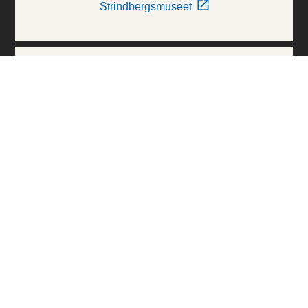
Strindbergsmuseet
Thielska Galleriet
Världskulturmuseerna