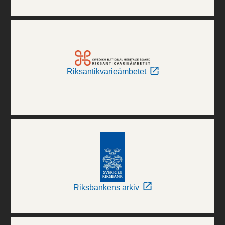
Riksantikvarieämbetet
Riksbankens arkiv