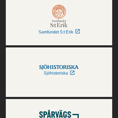
Samfundet S:t Erik
Sjöhistoriska