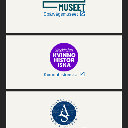
Spårvägsmuseet
Kvinnohistoriska