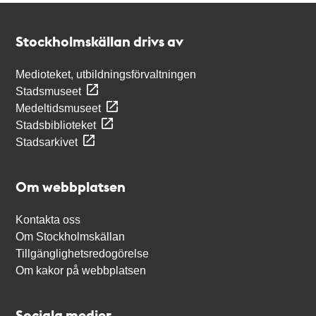
Kontakt
Stockholmskällan
Stockholmskällan drivs av
Medioteket, utbildningsförvaltningen
Stadsmuseet
Medeltidsmuseet
Stadsbiblioteket
Stadsarkivet
Om webbplatsen
Kontakta oss
Om Stockholmskällan
Tillgänglighetsredogörelse
Om kakor på webbplatsen
Sociala medier