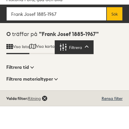
Sök
Fritextsök
Sök
Sökresultat
0
träffar på
Frank Josef 1885-1967
Visa karta
Visa lista
Filtrera
Filtrera
Filtrera tid
Filtrera materialtyper
Visningsläge
Totalt
Valda filter:
Ritning
Rensa filter
0
träffar
Lista
Karta