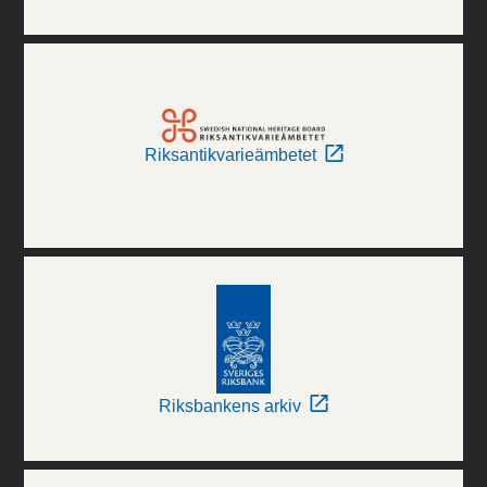
Riksantikvarieämbetet
Riksbankens arkiv