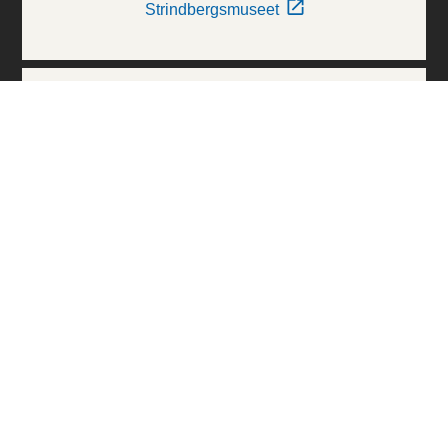
Strindbergsmuseet
Thielska Galleriet
Världskulturmuseerna