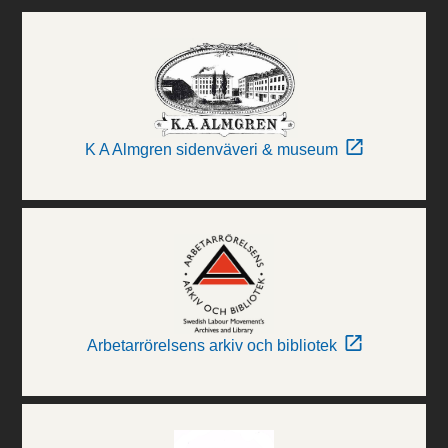
K A Almgren sidenväveri & museum
Arbetarrörelsens arkiv och bibliotek