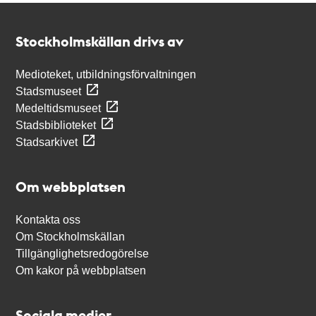
Kontakt
Stockholmskällan
Stockholmskällan drivs av
Medioteket, utbildningsförvaltningen
Stadsmuseet
Medeltidsmuseet
Stadsbiblioteket
Stadsarkivet
Om webbplatsen
Kontakta oss
Om Stockholmskällan
Tillgänglighetsredogörelse
Om kakor på webbplatsen
Sociala medier