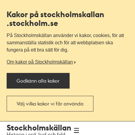
Kakor på stockholmskallan
.stockholm.se
På Stockholmskällan använder vi kakor, cookies, för att
sammanställa statistik och för att webbplatsen ska
fungera på ett bra sätt för dig.
Om kakor på Stockholmskällan
Godkänn alla kakor
Välj vilka kakor vi får använda
Till
Till
Stockholmskällan
navigationen
huvudinnehållet
Historia i ord, ljud och bild