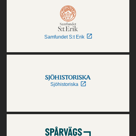
Samfundet S:t Erik
Sjöhistoriska