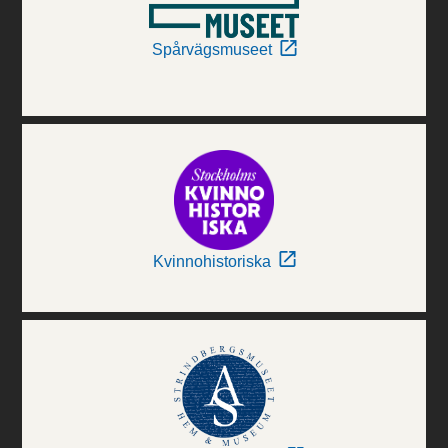
Spårvägsmuseet
Kvinnohistoriska