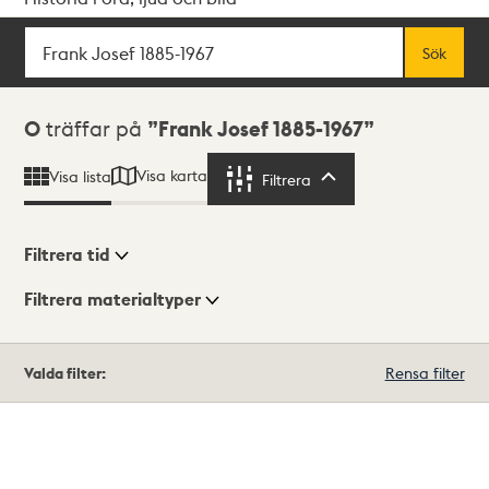
Sök
Fritextsök
Sök
Sökresultat
0
träffar på
Frank Josef 1885-1967
Visa karta
Visa lista
Filtrera
Filtrera
Filtrera tid
Filtrera materialtyper
Visningsläge
Totalt
Valda filter:
Rensa filter
0
träffar
Lista
Karta