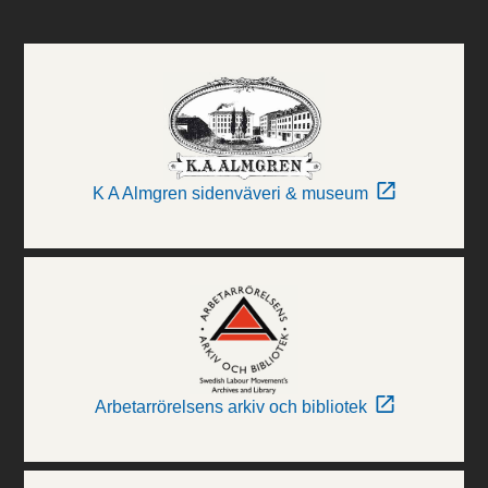
K A Almgren sidenväveri & museum
Arbetarrörelsens arkiv och bibliotek