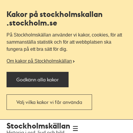
Kakor på stockholmskallan
.stockholm.se
På Stockholmskällan använder vi kakor, cookies, för att
sammanställa statistik och för att webbplatsen ska
fungera på ett bra sätt för dig.
Om kakor på Stockholmskällan
Godkänn alla kakor
Välj vilka kakor vi får använda
Till
Till
Stockholmskällan
navigationen
huvudinnehållet
Historia i ord, ljud och bild