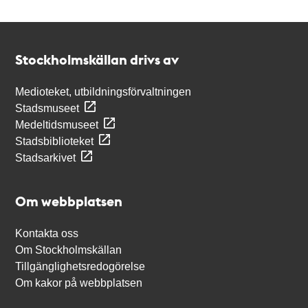
Kontakt
Stockholmskällan
Stockholmskällan drivs av
Medioteket, utbildningsförvaltningen
Stadsmuseet
Medeltidsmuseet
Stadsbiblioteket
Stadsarkivet
Om webbplatsen
Kontakta oss
Om Stockholmskällan
Tillgänglighetsredogörelse
Om kakor på webbplatsen