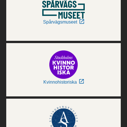
Spårvägsmuseet
Kvinnohistoriska