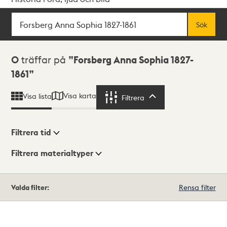
Sök
Fritextsök
Sök
Sökresultat
0
träffar på
Forsberg Anna Sophia 1827-
1861
Visa karta
Visa lista
Filtrera
Filtrera
Filtrera tid
Filtrera materialtyper
Visningsläge
Totalt
Valda filter:
Rensa filter
0
träffar
Lista
Karta