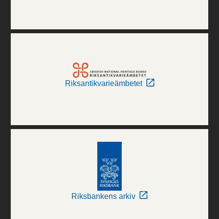
Riksantikvarieämbetet
Riksbankens arkiv