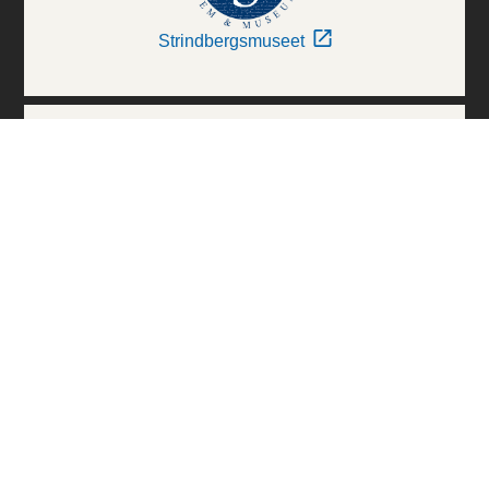
Strindbergsmuseet
Thielska Galleriet
Världskulturmuseerna