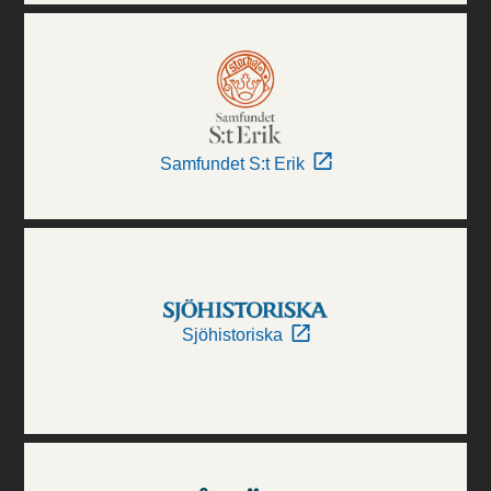
Samfundet S:t Erik
Sjöhistoriska