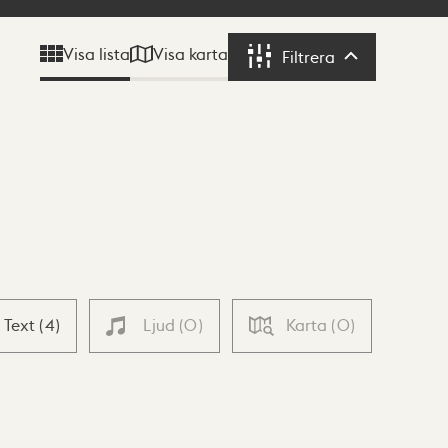
Visa karta
Visa lista
Filtrera
Filtrera
Text
(
4
)
Ljud
(
0
)
Karta
(
0
)