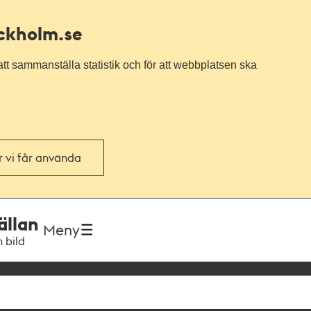
ockholm.se
tt sammanställa statistik och för att webbplatsen ska
or vi får använda
ällan
Meny
h bild