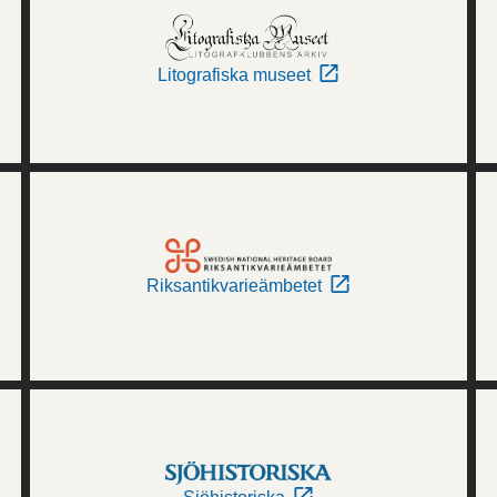
Litografiska museet
Riksantikvarieämbetet