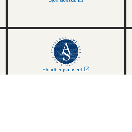
Sjöhistoriska
Strindbergsmuseet