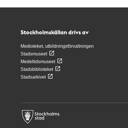
Kontakt
Stockholmskällan
Stockholmskällan drivs av
Medioteket, utbildningsförvaltningen
Stadsmuseet
Medeltidsmuseet
Stadsbiblioteket
Stadsarkivet