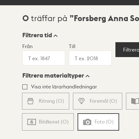
0
Forsberg Anna So
träffar på
Sökresultat
Filtrera tid
Från
Till
Visningsläge
Filtrer
Filtrera materialtyper
Lista
Karta
Visa inte lärarhandledningar
Ritning
(
0
)
Föremål
(
0
)
Bildkonst
(
0
)
Foto
(
0
)