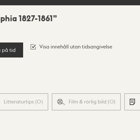
phia 1827-1861
Visa innehåll utan tidsangivelse
a på tid
Litteraturtips
(
0
)
Film & rörlig bild
(
0
)