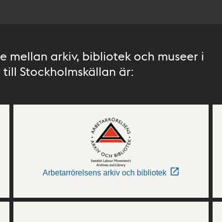
 mellan arkiv, bibliotek och museer i
till Stockholmskällan är:
Arbetarrörelsens arkiv och bibliotek