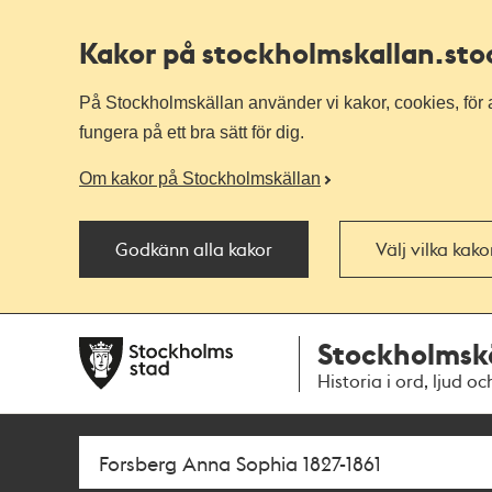
Kakor på stockholmskallan
.st
På Stockholmskällan använder vi kakor, cookies, för a
fungera på ett bra sätt för dig.
Om kakor på Stockholmskällan
Godkänn alla kakor
Välj vilka kak
Till
Till
Stockholmsk
navigationen
huvudinnehållet
Historia i ord, ljud oc
Sök
Fritextsök