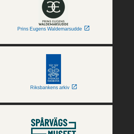
Prins Eugens Waldemarsudde
Riksbankens arkiv