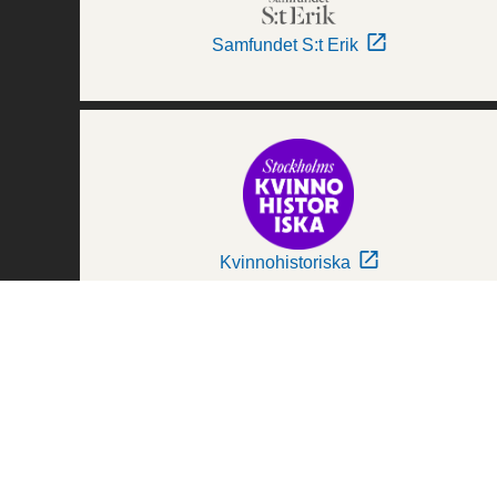
Samfundet S:t Erik
Kvinnohistoriska
Världskulturmuseerna