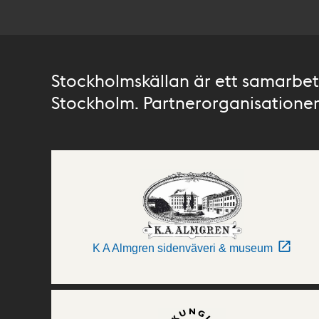
Stockholmskällan är ett samarbete
Stockholm. Partnerorganisationer 
K A Almgren sidenväveri & museum