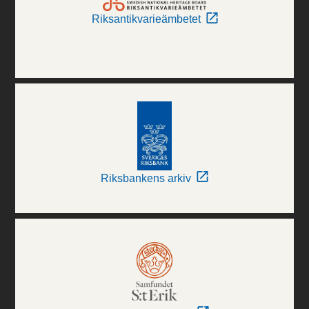
Riksantikvarieämbetet
Riksbankens arkiv