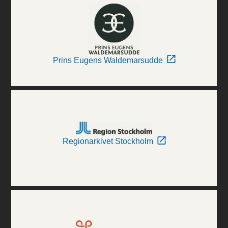
Prins Eugens Waldemarsudde
Regionarkivet Stockholm