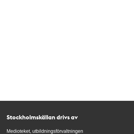
Kontakt
Stockholmskällan
Stockholmskällan drivs av
Medioteket, utbildningsförvaltningen