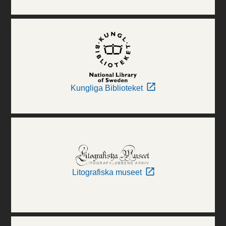
Kungliga Biblioteket
Litografiska museet