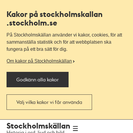
Kakor på stockholmskallan
.stockholm.se
På Stockholmskällan använder vi kakor, cookies, för att
sammanställa statistik och för att webbplatsen ska
fungera på ett bra sätt för dig.
Om kakor på Stockholmskällan
Godkänn alla kakor
Välj vilka kakor vi får använda
Till
Till
Stockholmskällan
navigationen
huvudinnehållet
Historia i ord, ljud och bild