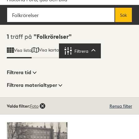
Sök
Fritextsök
Sök
Sökresultat
1
träff på
Folkrörelser
Visa karta
Visa lista
Filtrera
Filtrera
Filtrera tid
Filtrera materialtyper
Visningsläge
Totalt
Valda filter:
Foto
Rensa filter
1
träffar
Lista
Karta