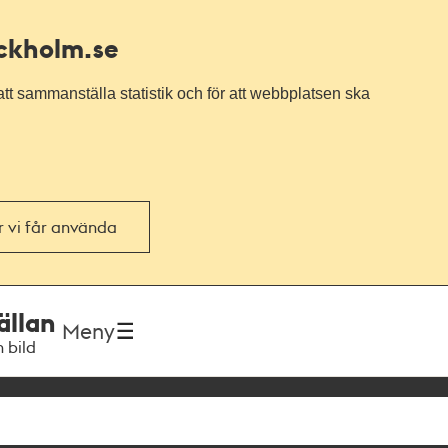
ockholm.se
tt sammanställa statistik och för att webbplatsen ska
or vi får använda
ällan
Meny
h bild