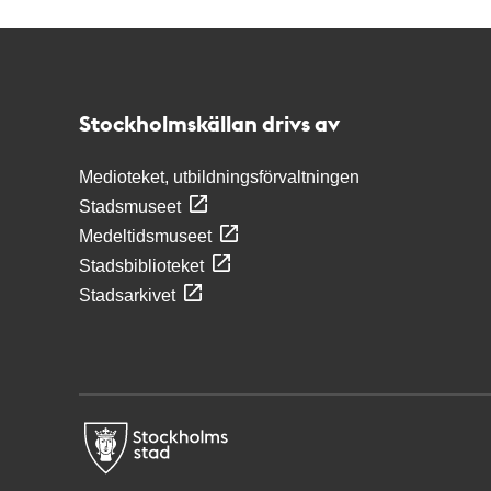
Kontakt
Stockholmskällan
Stockholmskällan drivs av
Medioteket, utbildningsförvaltningen
Stadsmuseet
Medeltidsmuseet
Stadsbiblioteket
Stadsarkivet