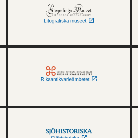
Litografiska museet
Riksantikvarieämbetet