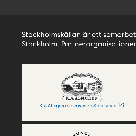
Stockholmskällan är ett samarbete
Stockholm. Partnerorganisationer 
K A Almgren sidenväveri & museum