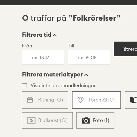
0
Folkrörelser
träffar på
Sökresultat
Filtrera tid
Från
Till
Visningsläge
Filtrer
Filtrera materialtyper
Lista
Karta
Visa inte lärarhandledningar
Ritning
(
0
)
Föremål
(
0
)
Bildkonst
(
0
)
Foto
(
1
)