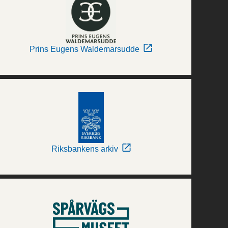
Prins Eugens Waldemarsudde
Riksbankens arkiv