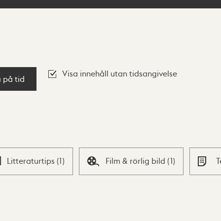
Visa innehåll utan tidsangivelse
a på tid
Litteraturtips
(
1
)
Film & rörlig bild
(
1
)
T