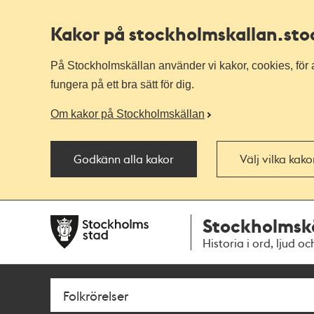
Kakor på stockholmskallan
.st
På Stockholmskällan använder vi kakor, cookies, för a
fungera på ett bra sätt för dig.
Om kakor på Stockholmskällan
Godkänn alla kakor
Välj vilka kak
Till
Till
Stockholmsk
navigationen
huvudinnehållet
Historia i ord, ljud oc
Sök
Fritextsök