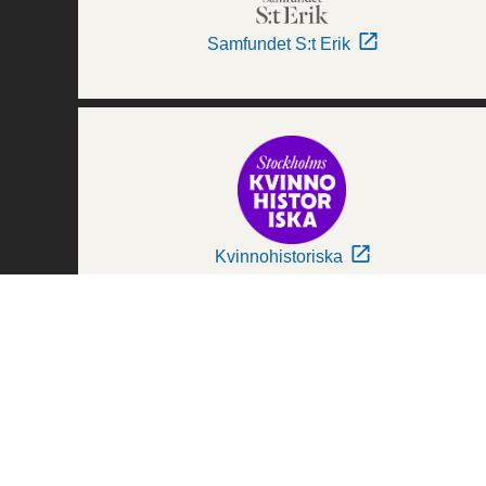
Samfundet S:t Erik
Kvinnohistoriska
Världskulturmuseerna