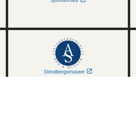
Sjöhistoriska
Strindbergsmuseet