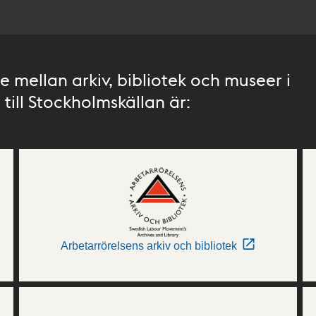
 mellan arkiv, bibliotek och museer i
till Stockholmskällan är:
Arbetarrörelsens arkiv och bibliotek