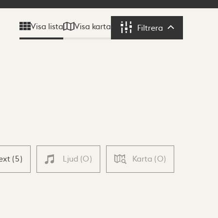
Visa karta
Visa lista
Filtrera
Filtrera
ext
(
5
)
Ljud
(
0
)
Karta
(
0
)