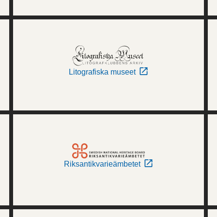
Litografiska museet
Riksantikvarieämbetet