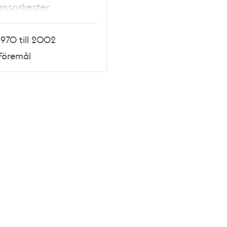
nsorkester
1970 till 2002
Föremål