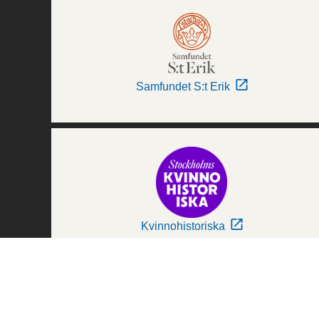
Samfundet S:t Erik
Kvinnohistoriska