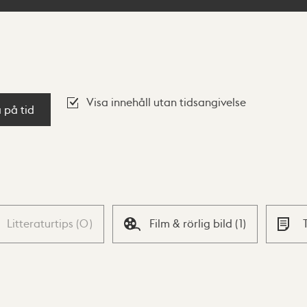
Visa innehåll utan tidsangivelse
a på tid
Litteraturtips
(
0
)
Film & rörlig bild
(
1
)