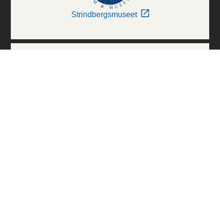
Strindbergsmuseet
Thielska Galleriet
Världskulturmuseerna