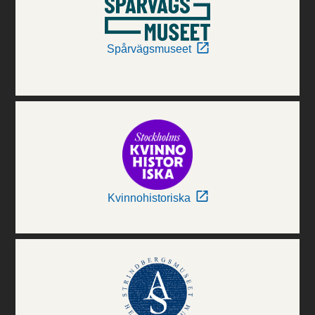
Spårvägsmuseet
Kvinnohistoriska