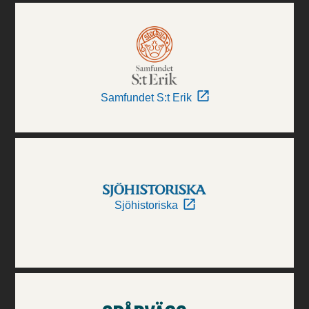
Samfundet S:t Erik
Sjöhistoriska