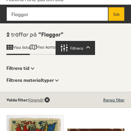
Sök
Fritextsök
Sök
Sökresultat
2
träffar på
Flaggor
Visa karta
Visa lista
Filtrera
Filtrera
Filtrera tid
Filtrera materialtyper
Visningsläge
Totalt
Valda filter:
Föremål
Rensa filter
2
träffar
Lista
Karta