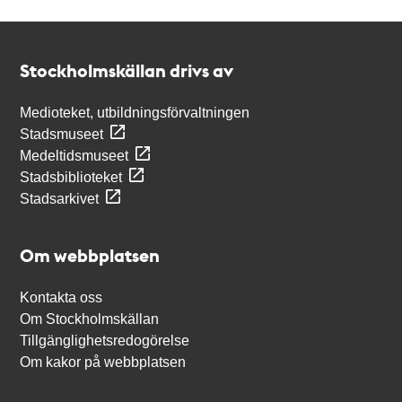
Kontakt
Stockholmskällan
Stockholmskällan drivs av
Medioteket, utbildningsförvaltningen
Stadsmuseet
Medeltidsmuseet
Stadsbiblioteket
Stadsarkivet
Om webbplatsen
Kontakta oss
Om Stockholmskällan
Tillgänglighetsredogörelse
Om kakor på webbplatsen