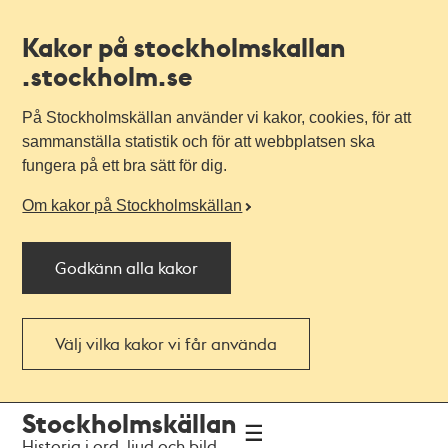
Kakor på stockholmskallan
.stockholm.se
På Stockholmskällan använder vi kakor, cookies, för att
sammanställa statistik och för att webbplatsen ska
fungera på ett bra sätt för dig.
Om kakor på Stockholmskällan
Godkänn alla kakor
Välj vilka kakor vi får använda
Till
Till
Stockholmskällan
navigationen
huvudinnehållet
Historia i ord, ljud och bild