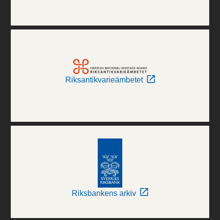
Riksantikvarieämbetet
Riksbankens arkiv