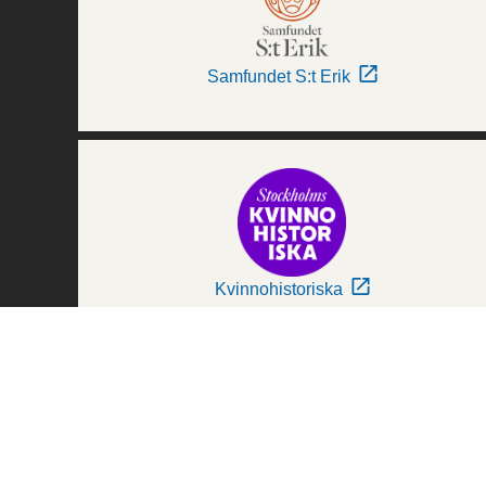
Samfundet S:t Erik
Kvinnohistoriska
Världskulturmuseerna