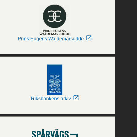
Prins Eugens Waldemarsudde
Riksbankens arkiv