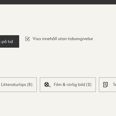
Visa innehåll utan tidsangivelse
a på tid
Litteraturtips
(
8
)
Film & rörlig bild
(
2
)
T