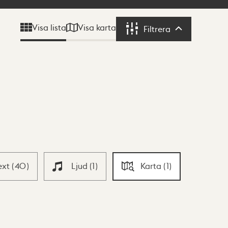
Visa karta
Visa lista
Filtrera
Filtrera
ext
(
40
)
Ljud
(
1
)
Karta
(
1
)