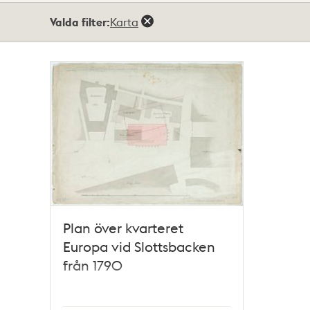
Totalt
Valda filter:
Karta
1
träffar
Plan över kvarteret
Europa vid Slottsbacken
från 1790