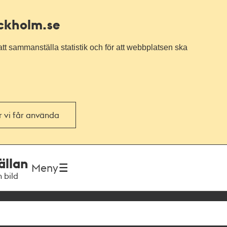
ockholm.se
tt sammanställa statistik och för att webbplatsen ska
or vi får använda
ällan
Meny
h bild