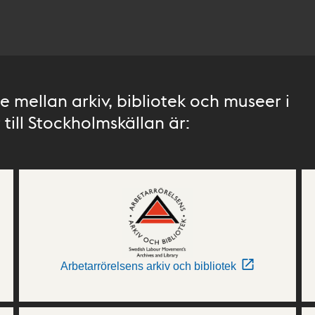
 mellan arkiv, bibliotek och museer i
till Stockholmskällan är:
Arbetarrörelsens arkiv och bibliotek