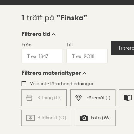
1
Finska
träff på
Sökresultat
Filtrera tid
Från
Till
Visningsläge
Filtrer
Filtrera materialtyper
Lista
Karta
Visa inte lärarhandledningar
Ritning
(
0
)
Föremål
(
1
)
Bildkonst
(
0
)
Foto
(
26
)