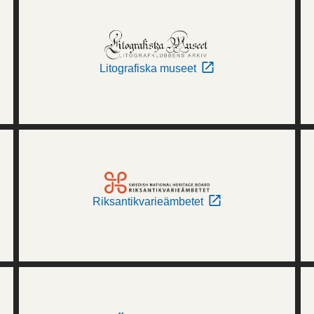
Litografiska museet
Riksantikvarieämbetet