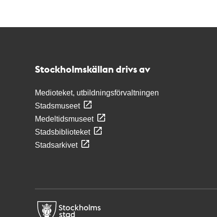
Kontakt
Stockholmskällan
Stockholmskällan drivs av
Medioteket, utbildningsförvaltningen
Stadsmuseet
Medeltidsmuseet
Stadsbiblioteket
Stadsarkivet