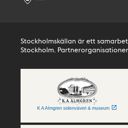
Stockholmskällan är ett samarbete
Stockholm. Partnerorganisationer 
K A Almgren sidenväveri & museum