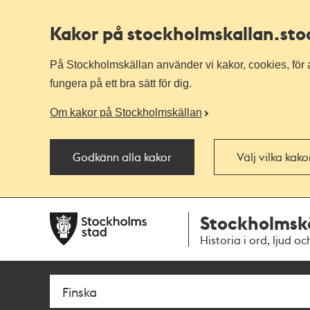
Kakor på stockholmskallan
.st
På Stockholmskällan använder vi kakor, cookies, för a
fungera på ett bra sätt för dig.
Om kakor på Stockholmskällan
Godkänn alla kakor
Välj vilka kak
Till
Till
Stockholmsk
navigationen
huvudinnehållet
Historia i ord, ljud oc
Sök
Fritextsök