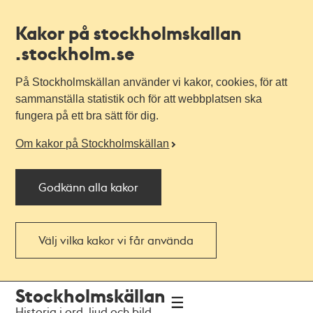
Kakor på stockholmskallan
.stockholm.se
På Stockholmskällan använder vi kakor, cookies, för att
sammanställa statistik och för att webbplatsen ska
fungera på ett bra sätt för dig.
Om kakor på Stockholmskällan
Godkänn alla kakor
Välj vilka kakor vi får använda
Till
Till
Stockholmskällan
navigationen
huvudinnehållet
Historia i ord, ljud och bild