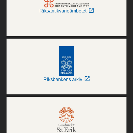
Riksantikvarieämbetet
Riksbankens arkiv