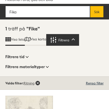
Sök
Fritextsök
Sök
Sökresultat
1
träff på
Fika
Visa karta
Visa lista
Filtrera
Filtrera
Filtrera tid
Filtrera materialtyper
Visningsläge
Totalt
Valda filter:
Ritning
Rensa filter
1
träffar
Lista
Karta