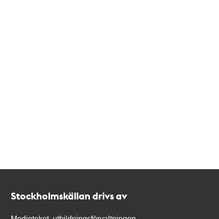
Kontakt
Stockholmskällan
Stockholmskällan drivs av
Medioteket, utbildningsförvaltningen