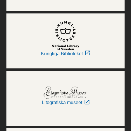
Kungliga Biblioteket
Litografiska museet