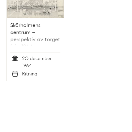
Skärholmens
centrum –
perspektiv av torget
från 1964
20 december
Tid
1964
Ritning
Typ