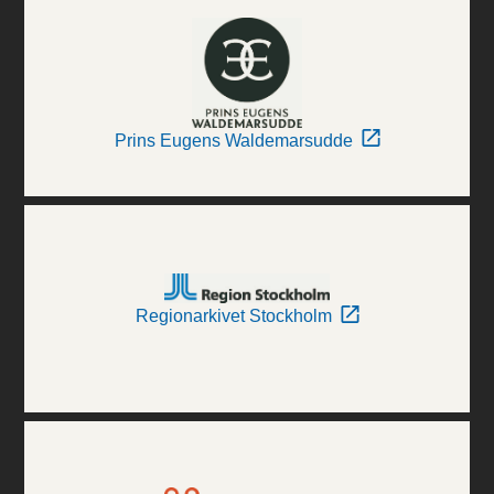
Prins Eugens Waldemarsudde
Regionarkivet Stockholm