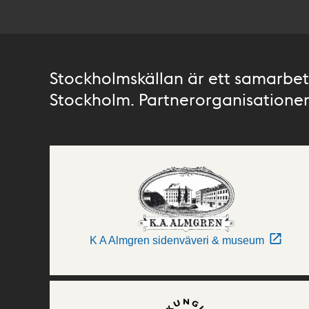
Stockholmskällan är ett samarbete
Stockholm. Partnerorganisationer 
K A Almgren sidenväveri & museum