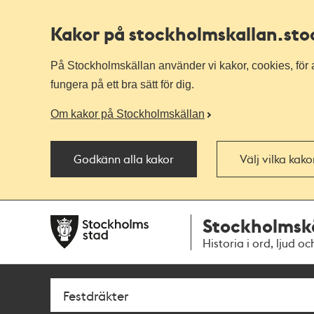
Kakor på stockholmskallan
.st
På Stockholmskällan använder vi kakor, cookies, för a
fungera på ett bra sätt för dig.
Om kakor på Stockholmskällan
Godkänn alla kakor
Välj vilka kak
Till
Till
Stockholmsk
navigationen
huvudinnehållet
Historia i ord, ljud oc
Sök
Fritextsök