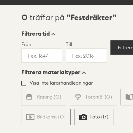
0
Festdräkter
träffar på
Sökresultat
Filtrera tid
Från
Till
Visningsläge
Filtrer
Filtrera materialtyper
Lista
Karta
Visa inte lärarhandledningar
Ritning
(
0
)
Föremål
(
0
)
Bildkonst
(
0
)
Foto
(
17
)