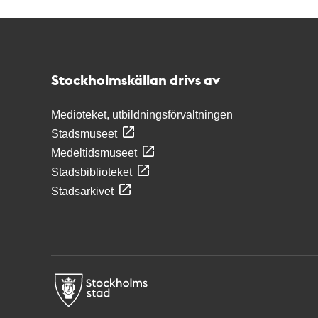
Kontakt
Stockholmskällan
Stockholmskällan drivs av
Medioteket, utbildningsförvaltningen
Stadsmuseet
Medeltidsmuseet
Stadsbiblioteket
Stadsarkivet