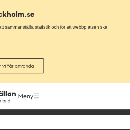
ockholm.se
tt sammanställa statistik och för att webbplatsen ska
or vi får använda
ällan
Meny
h bild