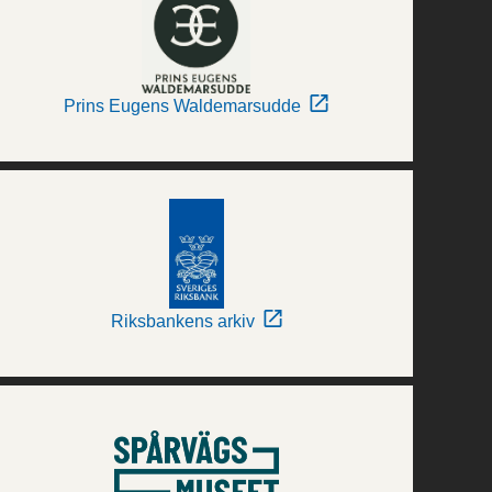
Prins Eugens Waldemarsudde
Riksbankens arkiv