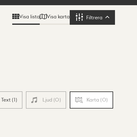
Visa karta
Visa lista
Filtrera
Filtrera
Text
(
1
)
Ljud
(
0
)
Karta
(
0
)