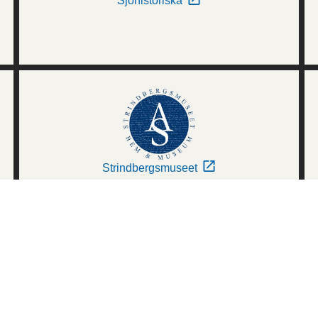
Sjöhistoriska
Strindbergsmuseet