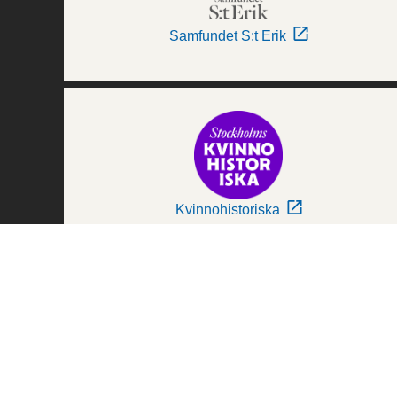
Samfundet S:t Erik
Kvinnohistoriska
Världskulturmuseerna