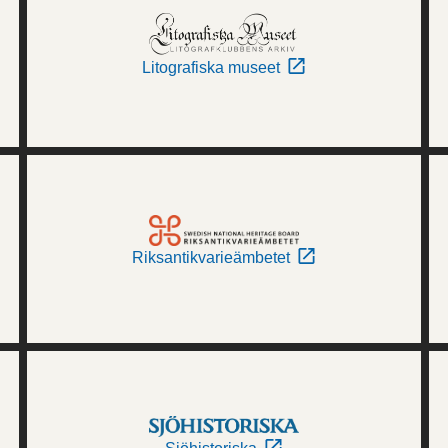
Litografiska museet
Riksantikvarieämbetet