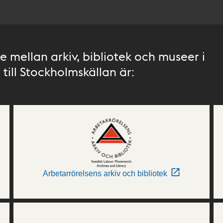
 mellan arkiv, bibliotek och museer i
till Stockholmskällan är:
Arbetarrörelsens arkiv och bibliotek