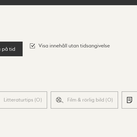
Visa innehåll utan tidsangivelse
a på tid
Litteraturtips
(
0
)
Film & rörlig bild
(
0
)