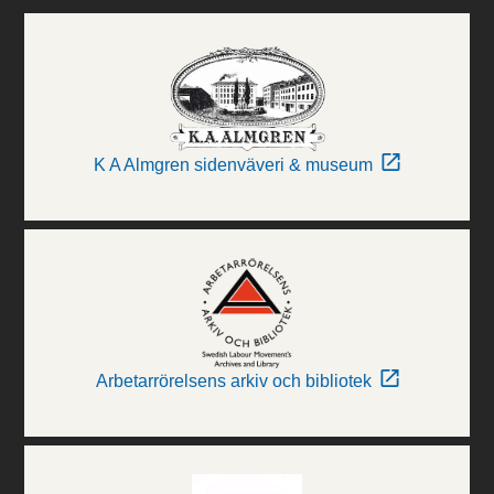
K A Almgren sidenväveri & museum
Arbetarrörelsens arkiv och bibliotek