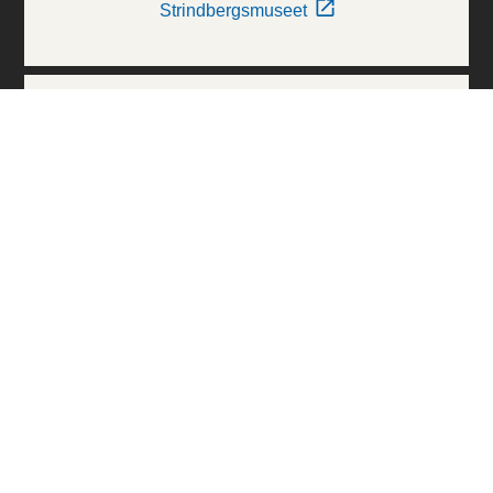
Strindbergsmuseet
Thielska Galleriet
Världskulturmuseerna