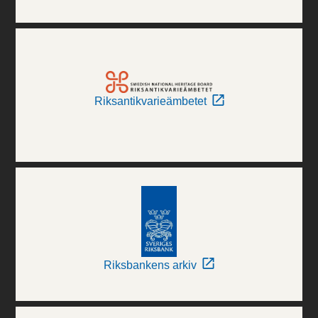
Riksantikvarieämbetet
Riksbankens arkiv