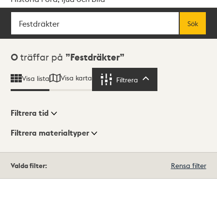
Sök
Fritextsök
Sök
Sökresultat
0
träffar på
Festdräkter
Visa karta
Visa lista
Filtrera
Filtrera
Filtrera tid
Filtrera materialtyper
Visningsläge
Totalt
Valda filter:
Rensa filter
0
träffar
Lista
Karta