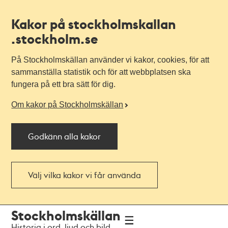
Kakor på stockholmskallan
.stockholm.se
På Stockholmskällan använder vi kakor, cookies, för att
sammanställa statistik och för att webbplatsen ska
fungera på ett bra sätt för dig.
Om kakor på Stockholmskällan
Godkänn alla kakor
Välj vilka kakor vi får använda
Till
Till
Stockholmskällan
navigationen
huvudinnehållet
Historia i ord, ljud och bild