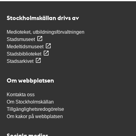
Kontakt
Stockholmskällan
Stockholmskällan drivs av
Medioteket, utbildningsförvaltningen
Stadsmuseet
Medeltidsmuseet
Stadsbiblioteket
Stadsarkivet
Om webbplatsen
Kontakta oss
Om Stockholmskällan
Tillgänglighetsredogörelse
Om kakor på webbplatsen
Sociala medier