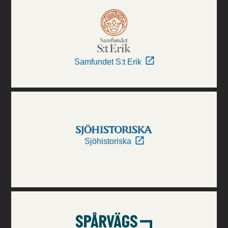
Samfundet S:t Erik
Sjöhistoriska