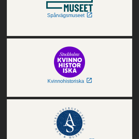
Spårvägsmuseet
Kvinnohistoriska