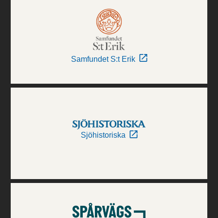
Samfundet S:t Erik
Sjöhistoriska