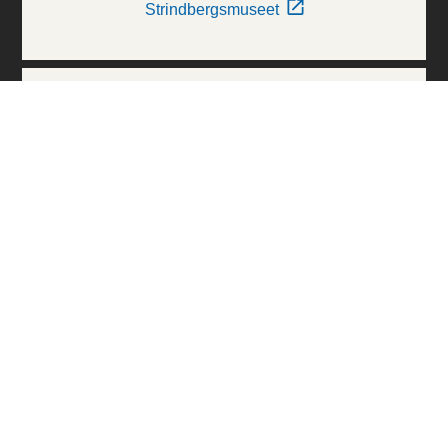
Strindbergsmuseet
Thielska Galleriet
Världskulturmuseerna