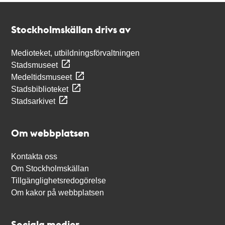
Kontakt
Stockholmskällan
Stockholmskällan drivs av
Medioteket, utbildningsförvaltningen
Stadsmuseet
Medeltidsmuseet
Stadsbiblioteket
Stadsarkivet
Om webbplatsen
Kontakta oss
Om Stockholmskällan
Tillgänglighetsredogörelse
Om kakor på webbplatsen
Sociala medier