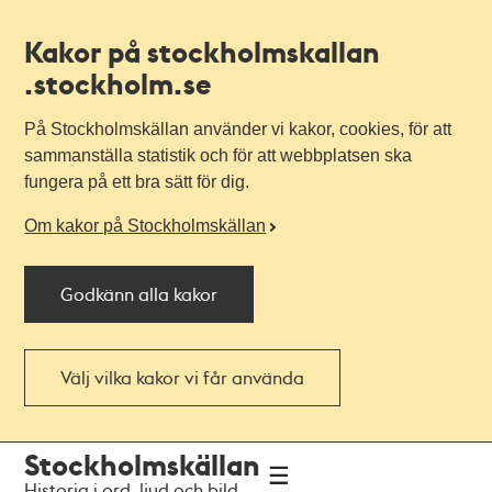
Kakor på stockholmskallan
.stockholm.se
På Stockholmskällan använder vi kakor, cookies, för att
sammanställa statistik och för att webbplatsen ska
fungera på ett bra sätt för dig.
Om kakor på Stockholmskällan
Godkänn alla kakor
Välj vilka kakor vi får använda
Till
Till
Stockholmskällan
navigationen
huvudinnehållet
Historia i ord, ljud och bild