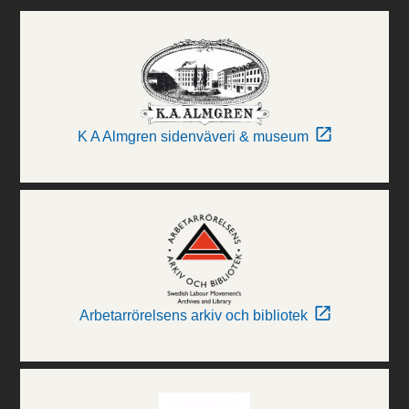
K A Almgren sidenväveri & museum
Arbetarrörelsens arkiv och bibliotek