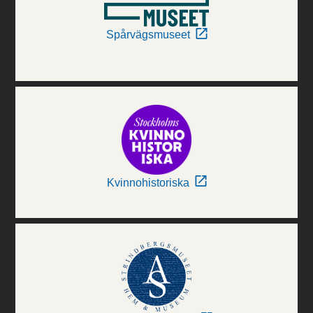
Spårvägsmuseet
Kvinnohistoriska