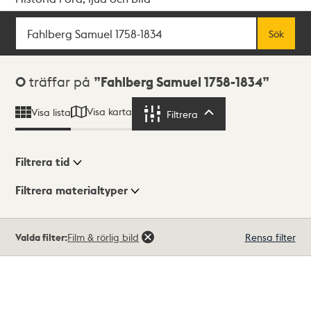
Sök
Fritextsök
Sök
Sökresultat
0
träffar på
Fahlberg Samuel 1758-1834
Visa karta
Visa lista
Filtrera
Filtrera
Filtrera tid
Filtrera materialtyper
Visningsläge
Totalt
Valda filter:
Film & rörlig bild
Rensa filter
0
träffar
Lista
Karta