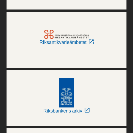
Riksantikvarieämbetet
Riksbankens arkiv