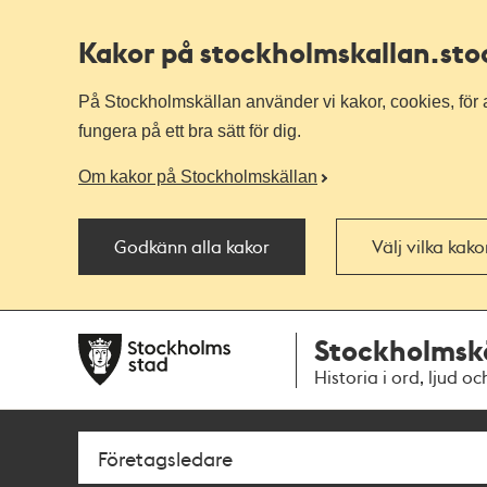
Kakor på stockholmskallan
.st
På Stockholmskällan använder vi kakor, cookies, för a
fungera på ett bra sätt för dig.
Om kakor på Stockholmskällan
Godkänn alla kakor
Välj vilka kak
Till
Till
Stockholmsk
navigationen
huvudinnehållet
Historia i ord, ljud oc
Sök
Fritextsök