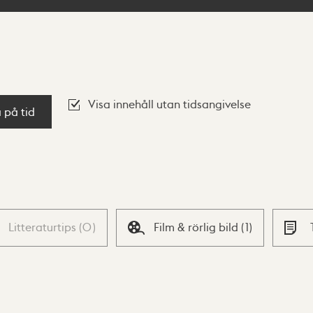
Visa innehåll utan tidsangivelse
a på tid
Litteraturtips
(
0
)
Film & rörlig bild
(
1
)