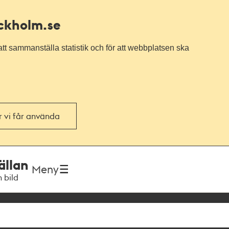
ockholm.se
tt sammanställa statistik och för att webbplatsen ska
or vi får använda
ällan
Meny
h bild