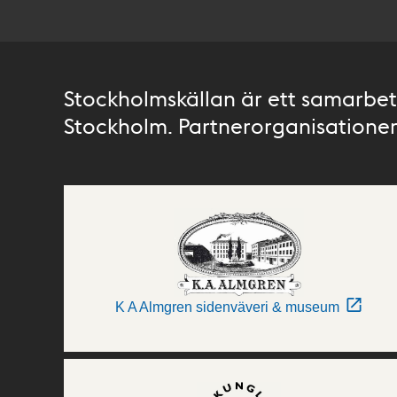
Stockholmskällan är ett samarbete
Stockholm. Partnerorganisationer 
K A Almgren sidenväveri & museum