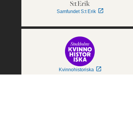
Samfundet S:t Erik
Kvinnohistoriska
Världskulturmuseerna