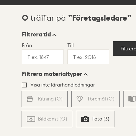
0
Företagsledare
träffar på
Sökresultat
Filtrera tid
Från
Till
Visningsläge
Filtrer
Filtrera materialtyper
Lista
Karta
Visa inte lärarhandledningar
Ritning
(
0
)
Föremål
(
0
)
Bildkonst
(
0
)
Foto
(
3
)