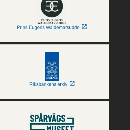
Prins Eugens Waldemarsudde
Riksbankens arkiv