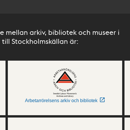
 mellan arkiv, bibliotek och museer i
till Stockholmskällan är:
Arbetarrörelsens arkiv och bibliotek