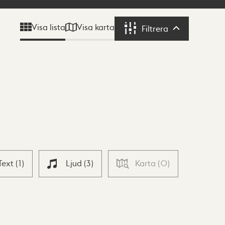
Visa karta
Visa lista
Filtrera
Filtrera
Text
(
1
)
Ljud
(
3
)
Karta
(
0
)