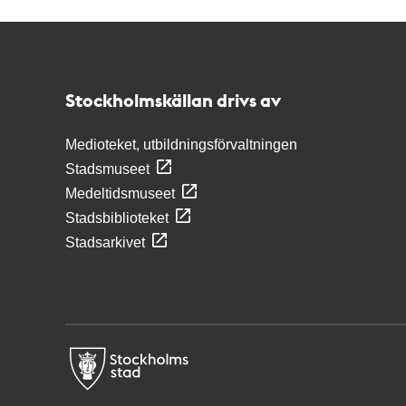
Kontakt
Stockholmskällan
Stockholmskällan drivs av
Medioteket, utbildningsförvaltningen
Stadsmuseet
Medeltidsmuseet
Stadsbiblioteket
Stadsarkivet