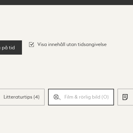
Visa innehåll utan tidsangivelse
a på tid
Litteraturtips
(
4
)
Film & rörlig bild
(
0
)