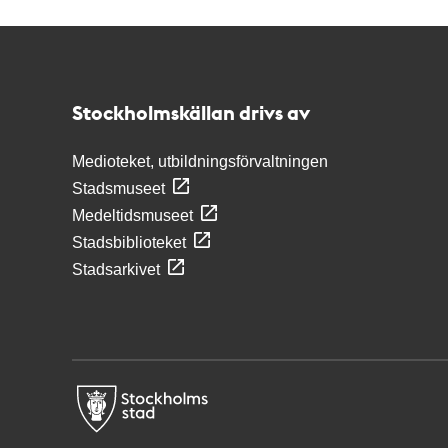
Kontakt
Stockholmskällan
Stockholmskällan drivs av
Medioteket, utbildningsförvaltningen
Stadsmuseet
Medeltidsmuseet
Stadsbiblioteket
Stadsarkivet