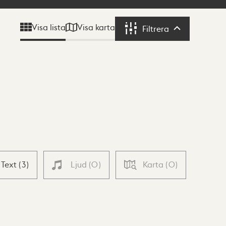
Visa karta
Visa lista
Filtrera
Filtrera
Text
(
3
)
Ljud
(
0
)
Karta
(
0
)