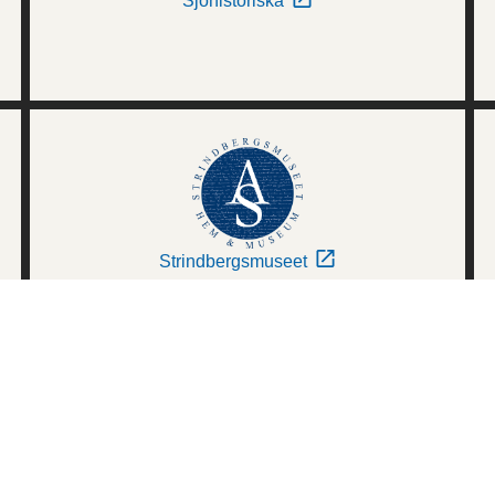
Sjöhistoriska
Strindbergsmuseet