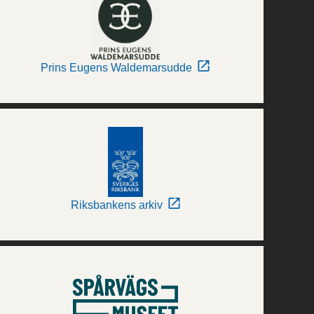
Prins Eugens Waldemarsudde
Riksbankens arkiv