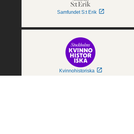
Samfundet S:t Erik
Kvinnohistoriska
Världskulturmuseerna