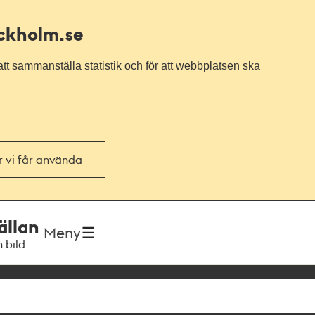
ockholm.se
tt sammanställa statistik och för att webbplatsen ska
or vi får använda
ällan
Meny
h bild