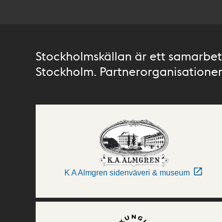
Stockholmskällan är ett samarbete
Stockholm. Partnerorganisationer 
K A Almgren sidenväveri & museum