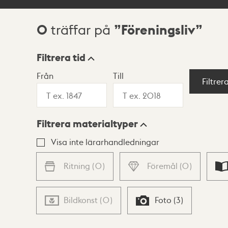
0
Föreningsliv
träffar på
Sökresultat
Filtrera tid
Från
Till
Visningsläge
Filtrer
Filtrera materialtyper
Lista
Karta
Visa inte lärarhandledningar
Ritning
(
0
)
Föremål
(
0
)
Bildkonst
(
0
)
Foto
(
3
)