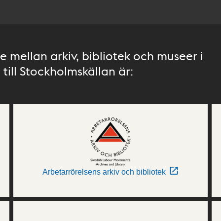
 mellan arkiv, bibliotek och museer i
till Stockholmskällan är:
Arbetarrörelsens arkiv och bibliotek