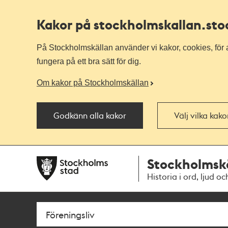
Kakor på stockholmskallan
.st
På Stockholmskällan använder vi kakor, cookies, för a
fungera på ett bra sätt för dig.
Om kakor på Stockholmskällan
Godkänn alla kakor
Välj vilka kak
Till
Till
Stockholmsk
navigationen
huvudinnehållet
Historia i ord, ljud oc
Sök
Fritextsök