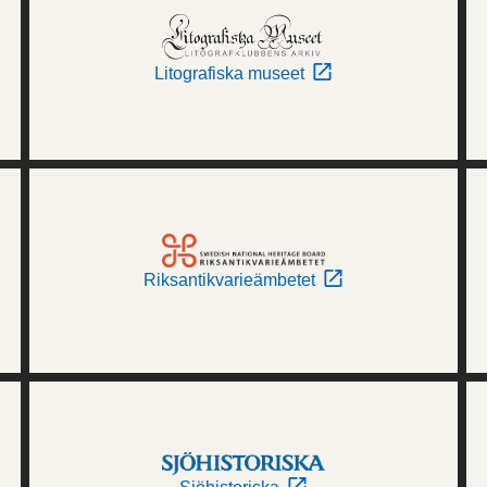
Litografiska museet
Riksantikvarieämbetet