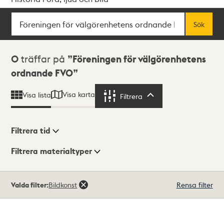
Sök
Fritextsök
Sök
Sökresultat
0
träffar på
Föreningen för välgörenhetens
ordnande FVO
Visa karta
Visa lista
Filtrera
Filtrera
Filtrera tid
Filtrera materialtyper
Visningsläge
Totalt
Valda filter:
Bildkonst
Rensa filter
0
träffar
Lista
Karta