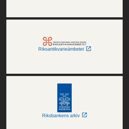
Riksantikvarieämbetet
Riksbankens arkiv