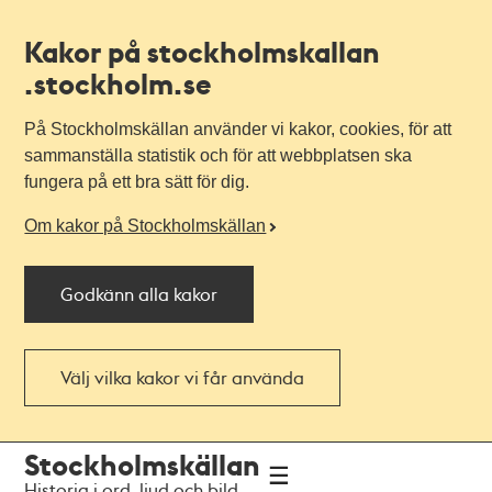
Kakor på stockholmskallan
.stockholm.se
På Stockholmskällan använder vi kakor, cookies, för att
sammanställa statistik och för att webbplatsen ska
fungera på ett bra sätt för dig.
Om kakor på Stockholmskällan
Godkänn alla kakor
Välj vilka kakor vi får använda
Till
Till
Stockholmskällan
navigationen
huvudinnehållet
Historia i ord, ljud och bild