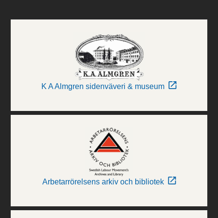
K A Almgren sidenväveri & museum
Arbetarrörelsens arkiv och bibliotek