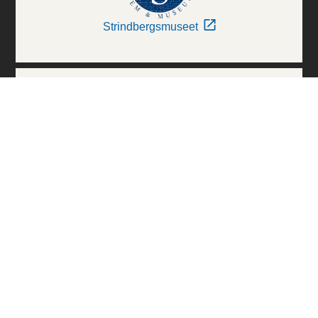
Strindbergsmuseet
Thielska Galleriet
Världskulturmuseerna