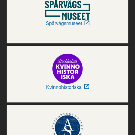
Spårvägsmuseet
Kvinnohistoriska