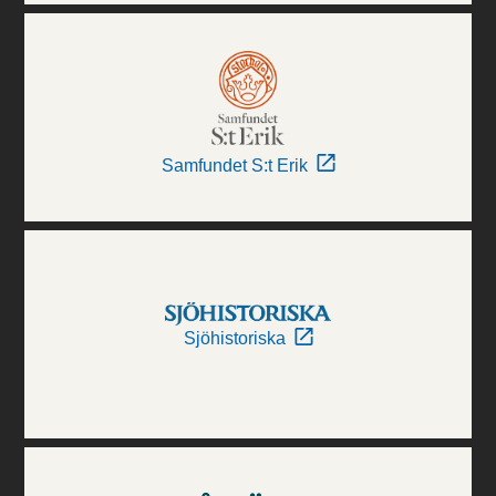
Samfundet S:t Erik
Sjöhistoriska