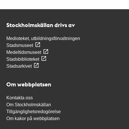
Kontakt
Stockholmskällan
Stockholmskällan drivs av
Medioteket, utbildningsförvaltningen
Stadsmuseet
Medeltidsmuseet
Stadsbiblioteket
Stadsarkivet
Om webbplatsen
Kontakta oss
Om Stockholmskällan
Tillgänglighetsredogörelse
Om kakor på webbplatsen