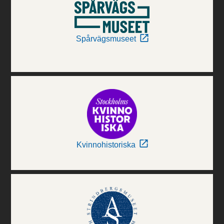
Spårvägsmuseet
Kvinnohistoriska