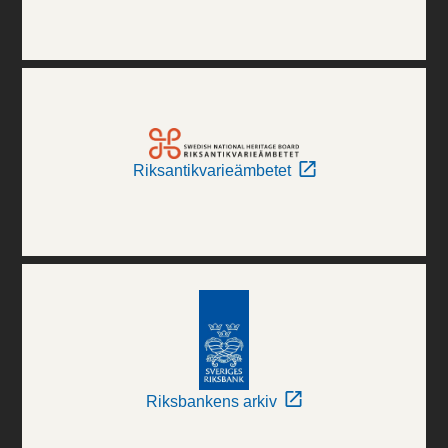
Riksantikvarieämbetet
Riksbankens arkiv