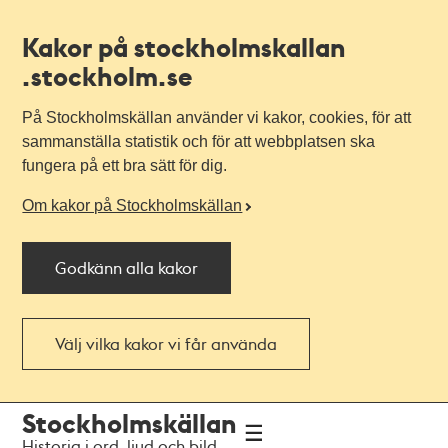
Kakor på stockholmskallan
.stockholm.se
På Stockholmskällan använder vi kakor, cookies, för att
sammanställa statistik och för att webbplatsen ska
fungera på ett bra sätt för dig.
Om kakor på Stockholmskällan
Godkänn alla kakor
Välj vilka kakor vi får använda
Till
Till
Stockholmskällan
navigationen
huvudinnehållet
Historia i ord, ljud och bild