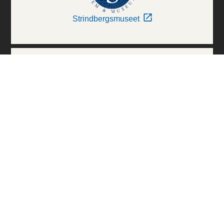
Strindbergsmuseet
Thielska Galleriet
Världskulturmuseerna