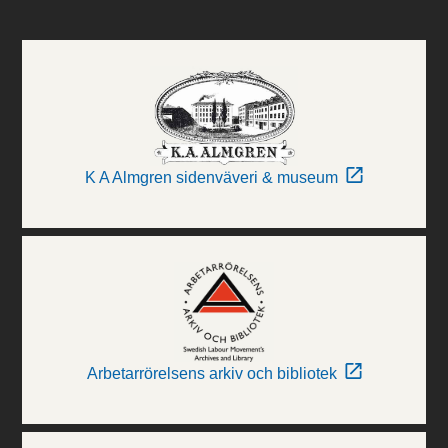
K A Almgren sidenväveri & museum
Arbetarrörelsens arkiv och bibliotek