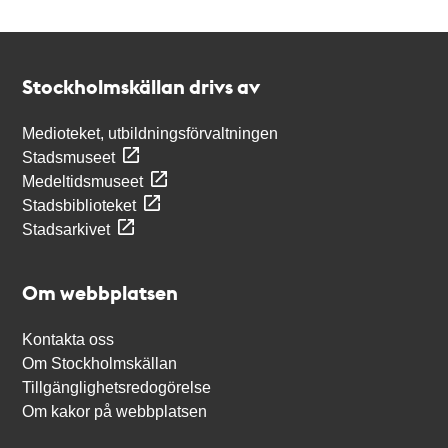
Kontakt
Stockholmskällan
Stockholmskällan drivs av
Medioteket, utbildningsförvaltningen
Stadsmuseet
Medeltidsmuseet
Stadsbiblioteket
Stadsarkivet
Om webbplatsen
Kontakta oss
Om Stockholmskällan
Tillgänglighetsredogörelse
Om kakor på webbplatsen