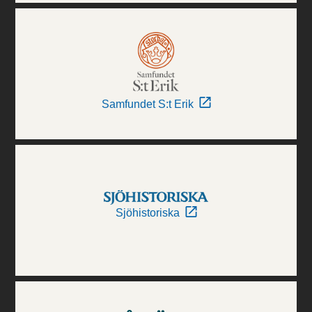
Samfundet S:t Erik
Sjöhistoriska