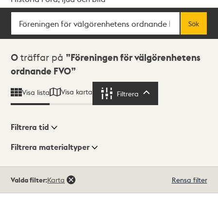
Sök
Fritextsök
Sök
Sökresultat
0
träffar på
Föreningen för välgörenhetens
ordnande FVO
Visa karta
Visa lista
Filtrera
Filtrera
Filtrera tid
Filtrera materialtyper
Visningsläge
Totalt
Valda filter:
Karta
Rensa filter
0
träffar
Lista
Karta