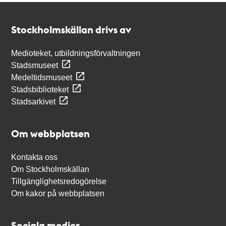
Kontakt
Stockholmskällan
Stockholmskällan drivs av
Medioteket, utbildningsförvaltningen
Stadsmuseet
Medeltidsmuseet
Stadsbiblioteket
Stadsarkivet
Om webbplatsen
Kontakta oss
Om Stockholmskällan
Tillgänglighetsredogörelse
Om kakor på webbplatsen
Sociala medier