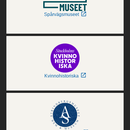
Spårvägsmuseet
Kvinnohistoriska