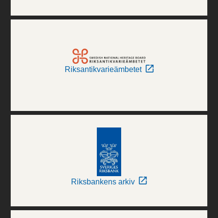
Riksantikvarieämbetet
Riksbankens arkiv