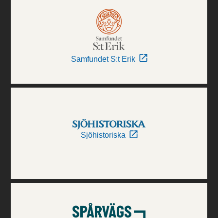
Samfundet S:t Erik
Sjöhistoriska