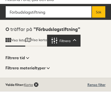
Sök
Fritextsök
Sök
Sökresultat
0
träffar på
Förbudslagstiftning
Visa karta
Visa lista
Filtrera
Filtrera
Filtrera tid
Filtrera materialtyper
Visningsläge
Totalt
Valda filter:
Karta
Rensa filter
0
träffar
Lista
Karta