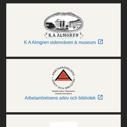
K A Almgren sidenväveri & museum
Arbetarrörelsens arkiv och bibliotek