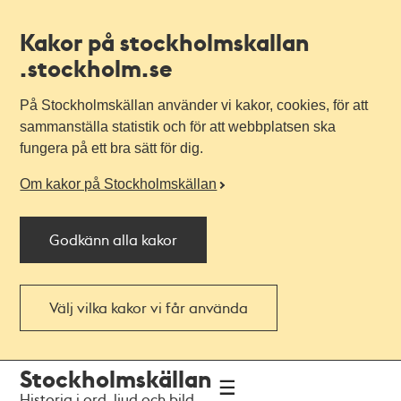
Kakor på stockholmskallan
.stockholm.se
På Stockholmskällan använder vi kakor, cookies, för att
sammanställa statistik och för att webbplatsen ska
fungera på ett bra sätt för dig.
Om kakor på Stockholmskällan
Godkänn alla kakor
Välj vilka kakor vi får använda
Till
Till
Stockholmskällan
navigationen
huvudinnehållet
Historia i ord, ljud och bild