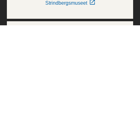
Strindbergsmuseet
Thielska Galleriet
Världskulturmuseerna