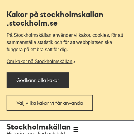
Kakor på stockholmskallan
.stockholm.se
På Stockholmskällan använder vi kakor, cookies, för att
sammanställa statistik och för att webbplatsen ska
fungera på ett bra sätt för dig.
Om kakor på Stockholmskällan
Godkänn alla kakor
Välj vilka kakor vi får använda
Till
Till
Stockholmskällan
navigationen
huvudinnehållet
Historia i ord, ljud och bild