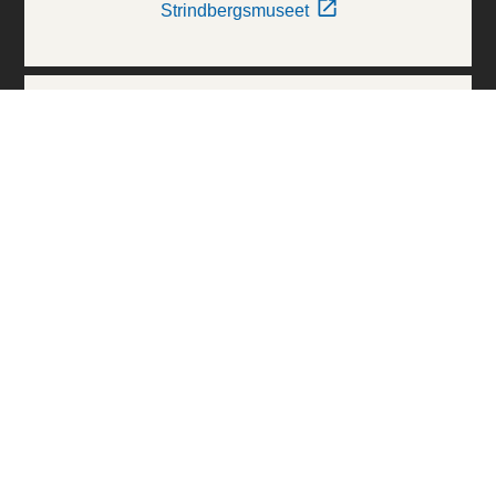
Strindbergsmuseet
Thielska Galleriet
Världskulturmuseerna