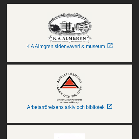
K A Almgren sidenväveri & museum
Arbetarrörelsens arkiv och bibliotek