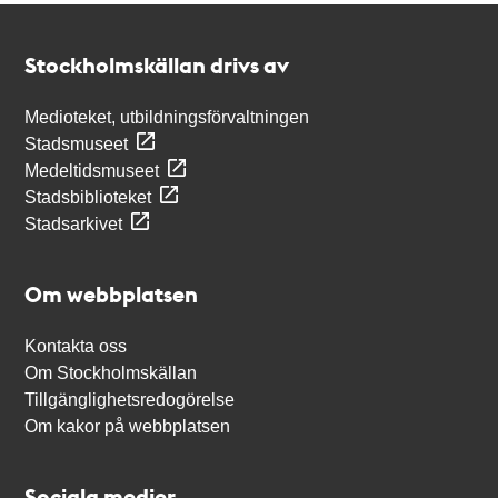
Kontakt
Stockholmskällan
Stockholmskällan drivs av
Medioteket, utbildningsförvaltningen
Stadsmuseet
Medeltidsmuseet
Stadsbiblioteket
Stadsarkivet
Om webbplatsen
Kontakta oss
Om Stockholmskällan
Tillgänglighetsredogörelse
Om kakor på webbplatsen
Sociala medier