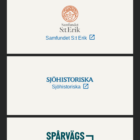
Samfundet S:t Erik
Sjöhistoriska