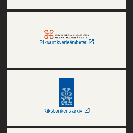
Riksantikvarieämbetet
Riksbankens arkiv