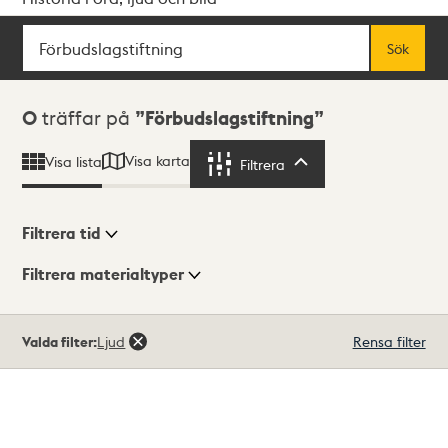
Sök
Fritextsök
Sök
Sökresultat
0
träffar på
Förbudslagstiftning
Visa karta
Visa lista
Filtrera
Filtrera
Filtrera tid
Filtrera materialtyper
Visningsläge
Totalt
Valda filter:
Ljud
Rensa filter
0
träffar
Lista
Karta