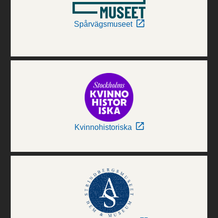
Spårvägsmuseet
Kvinnohistoriska