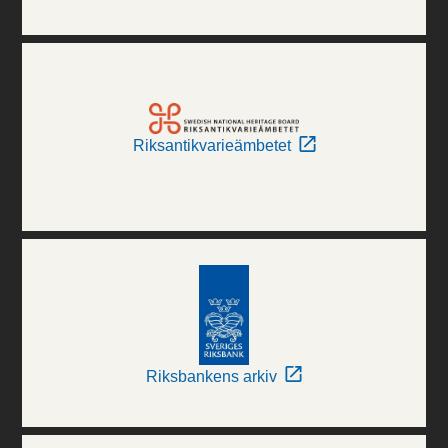
Riksantikvarieämbetet
Riksbankens arkiv