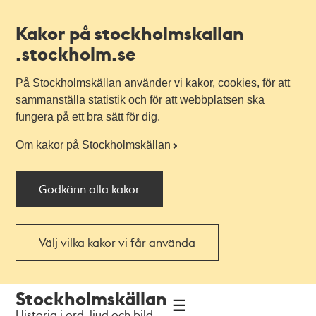
Kakor på stockholmskallan
.stockholm.se
På Stockholmskällan använder vi kakor, cookies, för att
sammanställa statistik och för att webbplatsen ska
fungera på ett bra sätt för dig.
Om kakor på Stockholmskällan
Godkänn alla kakor
Välj vilka kakor vi får använda
Till
Till
Stockholmskällan
navigationen
huvudinnehållet
Historia i ord, ljud och bild