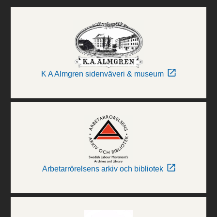
K A Almgren sidenväveri & museum
Arbetarrörelsens arkiv och bibliotek