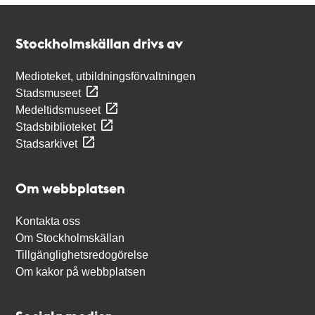
Kontakt
Stockholmskällan
Stockholmskällan drivs av
Medioteket, utbildningsförvaltningen
Stadsmuseet
Medeltidsmuseet
Stadsbiblioteket
Stadsarkivet
Om webbplatsen
Kontakta oss
Om Stockholmskällan
Tillgänglighetsredogörelse
Om kakor på webbplatsen