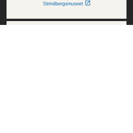
Strindbergsmuseet
Thielska Galleriet
Världskulturmuseerna