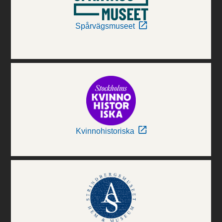
Spårvägsmuseet
Kvinnohistoriska