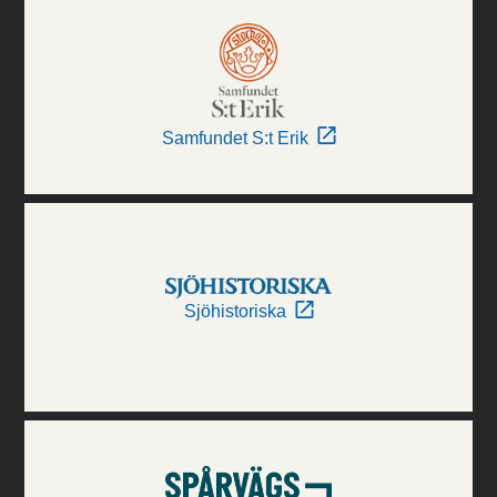
Samfundet S:t Erik
Sjöhistoriska