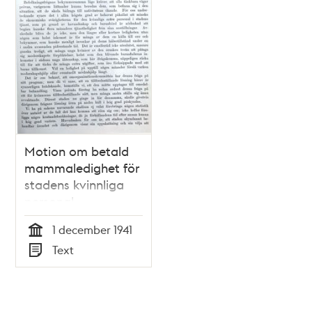
Motion om betald
mammaledighet för
stadens kvinnliga
personal -
stadsfullmäktige
1 december 1941
1941
Tid
Text
Typ