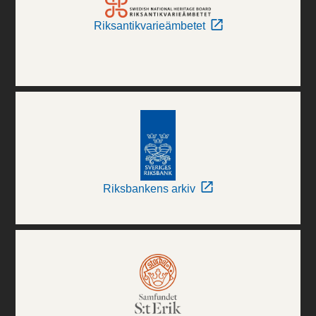
Riksantikvarieämbetet
Riksbankens arkiv