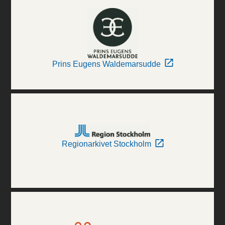
Prins Eugens Waldemarsudde
Regionarkivet Stockholm