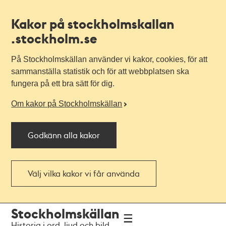
Kakor på stockholmskallan
.stockholm.se
På Stockholmskällan använder vi kakor, cookies, för att
sammanställa statistik och för att webbplatsen ska
fungera på ett bra sätt för dig.
Om kakor på Stockholmskällan
Godkänn alla kakor
Välj vilka kakor vi får använda
Till
Till
Stockholmskällan
navigationen
huvudinnehållet
Historia i ord, ljud och bild