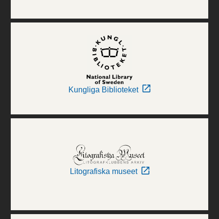
Kungliga Biblioteket
Litografiska museet