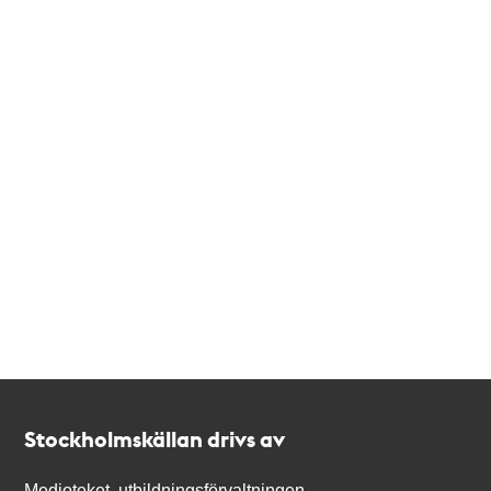
Kontakt
Stockholmskällan
Stockholmskällan drivs av
Medioteket, utbildningsförvaltningen