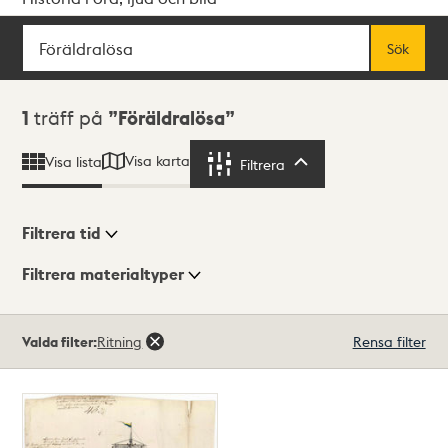
Sök
Fritextsök
Sök
Sökresultat
1
träff på
Föräldralösa
Visa karta
Visa lista
Filtrera
Filtrera
Filtrera tid
Filtrera materialtyper
Visningsläge
Totalt
Valda filter:
Ritning
Rensa filter
1
träffar
Lista
Karta