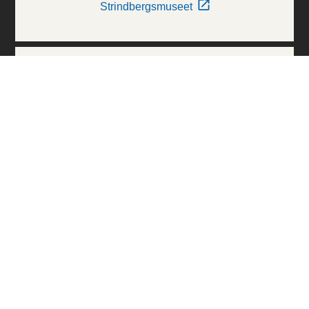
Strindbergsmuseet
Thielska Galleriet
Världskulturmuseerna