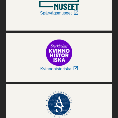
Spårvägsmuseet
Kvinnohistoriska