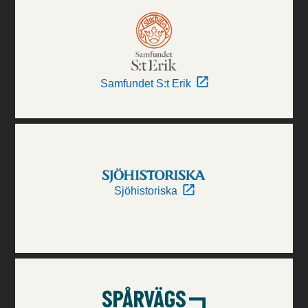
Samfundet S:t Erik
Sjöhistoriska