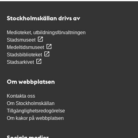
Kontakt
Stockholmskällan
Stockholmskällan drivs av
Medioteket, utbildningsförvaltningen
Stadsmuseet
Medeltidsmuseet
Stadsbiblioteket
Stadsarkivet
Om webbplatsen
Kontakta oss
Om Stockholmskällan
Tillgänglighetsredogörelse
Om kakor på webbplatsen
Sociala medier