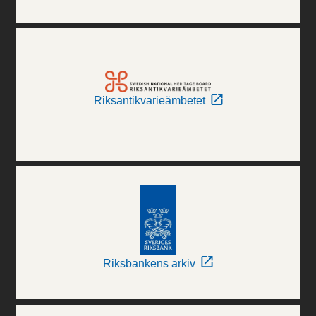
Riksantikvarieämbetet
Riksbankens arkiv