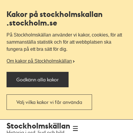
Kakor på stockholmskallan
.stockholm.se
På Stockholmskällan använder vi kakor, cookies, för att
sammanställa statistik och för att webbplatsen ska
fungera på ett bra sätt för dig.
Om kakor på Stockholmskällan
Godkänn alla kakor
Välj vilka kakor vi får använda
Till
Till
Stockholmskällan
navigationen
huvudinnehållet
Historia i ord, ljud och bild