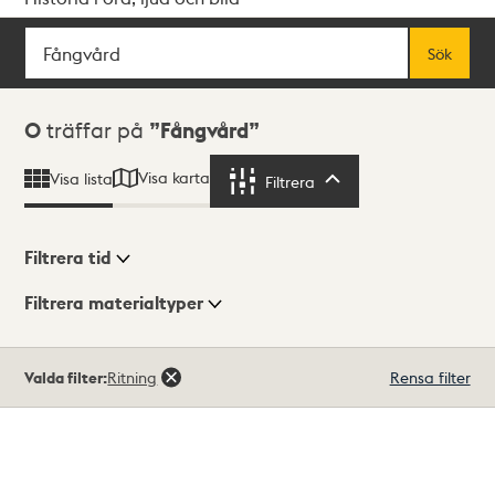
Sök
Fritextsök
Sök
Sökresultat
0
träffar på
Fångvård
Visa karta
Visa lista
Filtrera
Filtrera
Filtrera tid
Filtrera materialtyper
Visningsläge
Totalt
Valda filter:
Ritning
Rensa filter
0
träffar
Lista
Karta