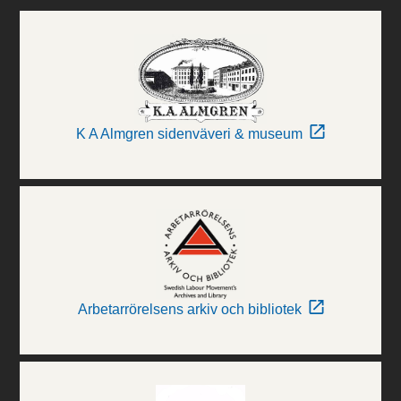
K A Almgren sidenväveri & museum
Arbetarrörelsens arkiv och bibliotek